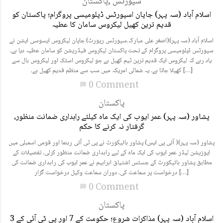
سپورٹس
,
پاکستان
اسلام آباد (سہ پہر) جاپان اسپورٹس ڈپلومیسی پروگرام؛ پاکستان کو
قدیم ترین کھیل لیکروس سامان کا عطیہ
اسلام آباد (سہ پہر)(اصغر علی مبارک,سپورٹس رپورٹ) جاپان لیکروس ایسوسی ایشن نے
سپورٹس ڈپلومیسی پروگرام کے تحت پاکستان لیکروس فیڈریشن کو سامان عطیہ دیا ہے۔
یاد رہے کہ لیکروس ایک قدیم ترین ٹیم کھیل ہے جو لیکروس اسٹک اور لیکروس بال سے
کھیلا جاتا ہے۔ یہ شمالی امریکہ میں سب سے منظم قدیم کھیل ہے۔ […]
0 Comment
chat_bubble
پاکستان
پشاور (سہ پہر) عمر ایوب کی ایک ماہ کیلئے راہداری ضمانت منظور،
گرفتار نہ کرنے کا حکم
پشاور (سہ پہر)( آئی پی ایس) پشاور ہائیکورٹ نے پی ٹی آئی رہنما اور قومی اسمبلی میں
اپوزیشن لیڈر عمر ایوب کی ایک ماہ کے لیے راہداری ضمانت منظور کرلی۔ تفصیلات کے
مطابق پشاور ہائیکورٹ کے جسٹس اشتیاق ابراہیم نے عمر ایوب کی راہداری ضمانت کی
درخواست پر سماعت کی۔ دوران سماعت وکیل درخواست گزار […]
0 Comment
chat_bubble
پاکستان
اسلام آباد (سہ پہر) مذاکرات شروع؛ حکومت کے 7 اور پی ٹی آئی کے 3