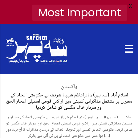
X
Most Important
پاکستان
اسلام آباد (سہ پہر) وزیراعظم شہباز شریف نے حکومتی اتحاد کے
ممبران پر مشتمل مذاکراتی کمیٹی میں اراکینِ قومی اسمبلی اعجاز الحق
اور سردار خالد مگسی کو شامل کردیا
اسلام آباد (سہ پہر)(آئی پی ایس )وزیراعظم شہباز شریف نے حکومتی اتحاد کے ممبران پر
مشتمل مذاکراتی کمیٹی میں اراکینِ قومی اسمبلی اعجاز الحق اور سردار خالد مگسی کو
شامل کردیا۔ حکومتی اتحادی کمیٹی اور تحریک انصاف کے درمیان مذاکرات کا آج پہلا دور
ہوا جس میں حکومتی اتحاد نے پی ٹی آئی سے چارٹر […]