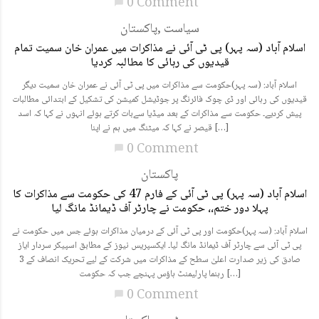
0 Comment
chat_bubble
سیاست
,
پاکستان
اسلام آباد (سہ پہر) پی ٹی آئی نے مذاکرات میں عمران خان سمیت تمام
قیدیوں کی رہائی کا مطالبہ کردیا
اسلام آباد: (سہ پہر)حکومت سے مذاکرات میں پی ٹی آئی نے عمران خان سمیت دیگر
قیدیوں کی رہائی اور ڈی چوک فائرنگ پر جوڈیشل کمیشن کی تشکیل کے ابتدائی مطالبات
پیش کردیے۔ حکومت سے مذاکرات کے بعد میڈیا سےبات کرتے ہوئے انہوں نے کہا کہ اسد
قیصر نے کہا کہ میٹنگ میں ہم نے اپنا […]
0 Comment
chat_bubble
پاکستان
اسلام آباد (سہ پہر) پی ٹی آئی کے فارم 47 کی حکومت سے مذاکرات کا
پہلا دور ختم،، حکومت نے چارٹر آف ڈیمانڈ مانگ لیا
اسلام آباد: (سہ پہر)حکومت اور پی ٹی آئی کے درمیان مذاکرات ہوئے جس میں حکومت نے
پی ٹی آئی سے چارٹر آف ڈیمانڈ مانگ لیا۔ ایکسپریس نیوز کے مطابق اسپیکر سردار ایاز
صادق کی زیر صدارت اعلیٰ سطح کے مذاکرات میں شرکت کے لیے تحریک انصاف کے 3
رہنما پارلیمنٹ ہاؤس پہنچے جب کہ حکومت […]
0 Comment
chat_bubble