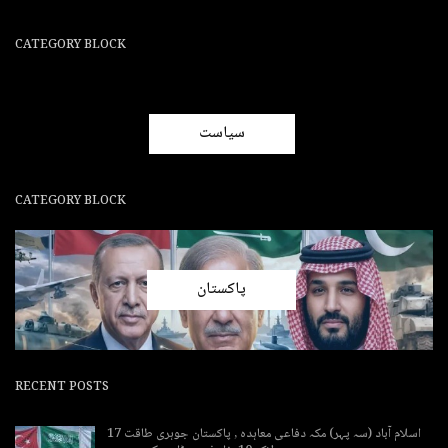
CATEGORY BLOCK
سیاست
CATEGORY BLOCK
پاکستان
RECENT POSTS
اسلام آباد (سہ پہر) مکہ دفاعی معاہدہ , پاکستان جوہری طاقت 17