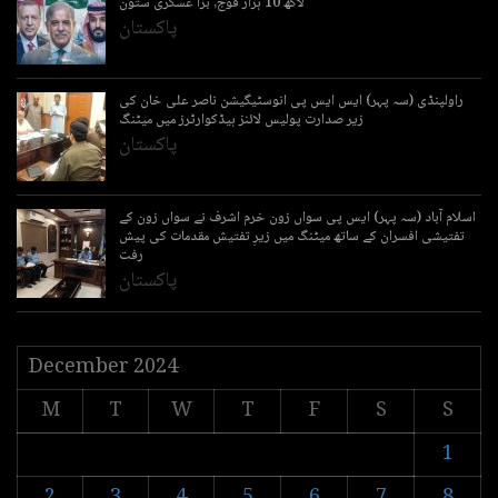
لاکھ 10 ہزار فوج, بڑا عسکری ستون
پاکستان
راولپنڈی (سہ پہر) ایس ایس پی انوسٹیگیشن ناصر علی خان کی
زیر صدارت پولیس لائنز ہیڈکوارٹرز میں میٹنگ
پاکستان
اسلام آباد (سہ پہر) ایس پی سواں زون خرم اشرف نے سواں زون کے
تفتیشی افسران کے ساتھ میٹنگ میں زیرِ تفتیش مقدمات کی پیش
رفت
پاکستان
December 2024
M
T
W
T
F
S
S
1
2
3
4
5
6
7
8