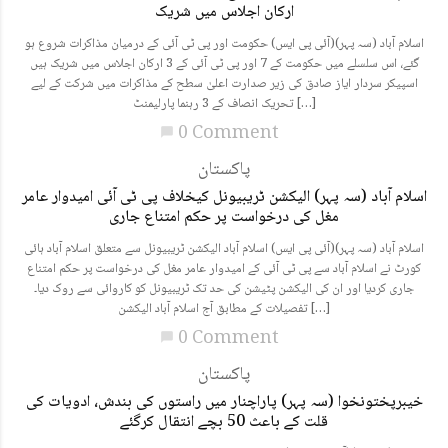
ارکان اجلاس میں شریک
اسلام آباد (سہ پہر)(آئی پی ایس) حکومت اور پی ٹی آئی کے درمیان مذاکرات شروع ہو
گئے، اس سلسلے میں حکومت کے 7 اور پی ٹی آئی کے 3 ارکان اجلاس میں شریک ہیں
اسپیکر سردار ایاز صادق کی زیر صدارت اعلیٰ سطح کے مذاکرات میں شرکت کے لیے
تحریک انصاف کے 3 رہنما پارلیمنٹ […]
0 Comment
chat_bubble
پاکستان
اسلام آباد (سہ پہر) الیکشن ٹریبیونل کیخلاف پی ٹی آئی امیدوار عامر
مغل کی درخواست پر حکم امتناع جاری
اسلام آباد (سہ پہر)(آئی پی ایس) اسلام آباد الیکشن ٹریبیونل سے متعلق اسلام آباد ہائی
کورٹ نے اسلام آباد سے پی ٹی آئی کے امیدوار عامر مغل کی درخواست پر حکم امتناع
جاری کردیا اور ان کی الیکشن پٹیشن کی حد تک ٹریبیونل کو کاروائی سے روک دیا۔
تفصیلات کے مطابق آج اسلام آباد الیکشن […]
0 Comment
chat_bubble
پاکستان
خیبرپختونخوا (سہ پہر) پاراچنار میں راستوں کی بندش، ادویات کی
قلت کے باعث 50 بچے انتقال کرگئے