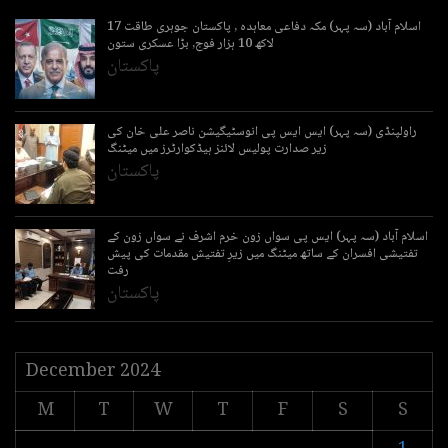
اسلام آباد (سہ پہر) مکہ دفاعی معاہدہ , پاکستان جوہری طاقت 17
لاکھ 10 ہزار فوج, بڑا عسکری ستون
پاکستان
راولپنڈی (سہ پہر) ایس ایس پی انوسٹیگیشن ناصر علی خان کی
زیر صدارت پولیس لائنز ہیڈکوارٹرز میں میٹنگ
پاکستان
اسلام آباد (سہ پہر) ایس پی سواں زون خرم اشرف نے سواں زون کے
تفتیشی افسران کے ساتھ میٹنگ میں زیرِ تفتیش مقدمات کی پیش
رفت
پاکستان
December 2024
M
T
W
T
F
S
S