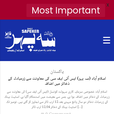
X
Most Important
پاکستان
اسلام آباد (سہ پہر) ایس آئی ایف سی کی معاونت سے زرمبادلہ کے
ذخائر میں اضافہ
اسلام آباد: خصوصی سرمایہ کاری سہولت کونسل (ایس آئی ایف سی) کی معاونت سے
زرمبادلہ کے ذخائر میں اضافہ ہوا ہے، جس سے معیشت میں استحکام آگیا ہے۔ اسٹیٹ بینک
کے زرمبادلہ ذخائر دو سال پانچ مہینے بعد 12 ارب ڈالر سے تجاوز کر گئے ہیں۔ نومبر تک
اسٹیٹ بینک کے ذخائر 12.04 ارب ڈالر […]