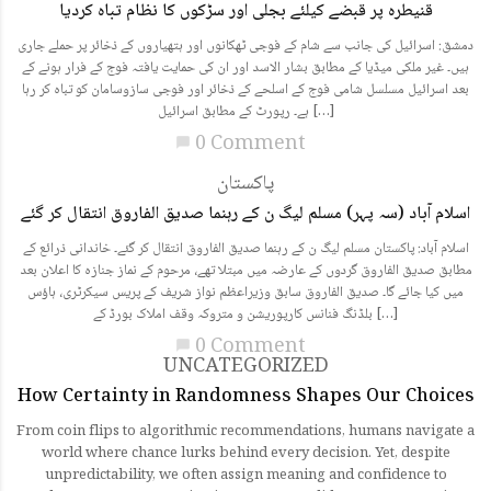
قنیطرہ پر قبضے کیلئے بجلی اور سڑکوں کا نظام تباہ کردیا
دمشق: اسرائیل کی جانب سے شام کے فوجی ٹھکانوں اور ہتھیاروں کے ذخائر پر حملے جاری
ہیں۔ غیر ملکی میڈیا کے مطابق بشار الاسد اور ان کی حمایت یافتہ فوج کے فرار ہونے کے
بعد اسرائیل مسلسل شامی فوج کے اسلحے کے ذخائر اور فوجی سازوسامان کو تباہ کر رہا
ہے۔ رپورٹ کے مطابق اسرائیل […]
0 Comment
chat_bubble
پاکستان
اسلام آباد (سہ پہر) مسلم لیگ ن کے رہنما صدیق الفاروق انتقال کر گئے
اسلام آباد: پاکستان مسلم لیگ ن کے رہنما صدیق الفاروق انتقال کر گئے۔ خاندانی ذرائع کے
مطابق صدیق الفاروق گردوں کے عارضہ میں مبتلا تھے، مرحوم کے نماز جنازہ کا اعلان بعد
میں کیا جائے گا۔ صدیق الفاروق سابق وزیراعظم نواز شریف کے پریس سیکرٹری، ہاؤس
بلڈنگ فنانس کارپوریشن و متروکہ وقف املاک بورڈ کے […]
0 Comment
chat_bubble
UNCATEGORIZED
How Certainty in Randomness Shapes Our Choices
From coin flips to algorithmic recommendations, humans navigate a
world where chance lurks behind every decision. Yet, despite
unpredictability, we often assign meaning and confidence to