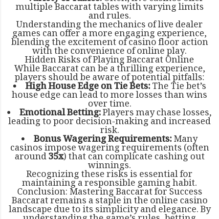
multiple Baccarat tables with varying limits
and rules.
Understanding the mechanics of live dealer
games can offer a more engaging experience,
blending the excitement of casino floor action
with the convenience of online play.
Hidden Risks of Playing Baccarat Online
While Baccarat can be a thrilling experience,
players should be aware of potential pitfalls:
High House Edge on Tie Bets:
The Tie bet’s
house edge can lead to more losses than wins
over time.
Emotional Betting:
Players may chase losses,
leading to poor decision-making and increased
risk.
Bonus Wagering Requirements:
Many
casinos impose wagering requirements (often
around
35x
) that can complicate cashing out
winnings.
Recognizing these risks is essential for
maintaining a responsible gaming habit.
Conclusion: Mastering Baccarat for Success
Baccarat remains a staple in the online casino
landscape due to its simplicity and elegance. By
understanding the game’s rules, betting