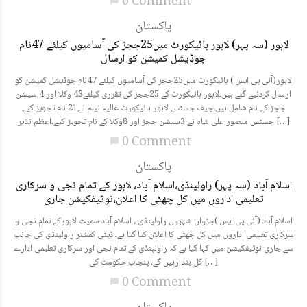
0 Comment
chat_bubble
پاکستان
لاہور (سہ پہر) لاہور ہائیکورٹ میں25ججز کی آسامیوں کیلئے 47نام
جوڈیشل کمیشن کو ارسال
لاہور(آئی پی ایس ) ہائیکورٹ میں25ججز کی آسامیوں کیلئے 47نام جوڈیشل کمیشن کو
ارسال کردئیے گئے ہیں۔لاہور ہائیکورٹ کے 25ججز کی تقرری کیلئے43 وکلا اور 4 سیشن
ججز کے نام شامل ہیں،چیف جسٹس لاہور ہائیکورٹ عالیہ نیلم نے21 نام تجویز کیے
جسٹس منصور علی شاہ نے 3سیشن ججز اور 8وکلا کے نام تجویز کیے۔اعظم نذیر […]
0 Comment
chat_bubble
پاکستان
اسلام آباد (سہ پہر) راولپنڈی،اسلام آباد، لاہور کے تمام نجی و سرکاری
تعلیمی اداروں میں کل چھٹی کا اعلان،نوٹیفکیشن جاری
اسلام آباد (آئی پی ایس )جڑواں شہروں راولپنڈی ، اسلام آباد سمیت لاہورکے تمام نجی و
سرکاری تعلیمی اداروں میں کل چھٹی کا اعلان کیا گیا ہے۔ ڈپٹی کمشنر راولپنڈی کی جانب
سے جاری نوٹیفکیشن میں کہا گیا ہے کہ راولپنڈی کے تمام نجی اور سرکاری تعلیمی ادارے
کل بند رہیں گے، پنجاب حکومت کی […]
0 Comment
chat_bubble