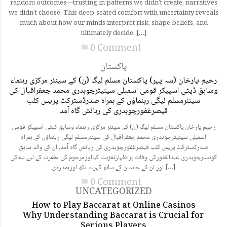
random outcomes—trusting in patterns we didn’t create, narratives
we didn’t choose. This deep-seated comfort with uncertainty reveals
much about how our minds interpret risk, shape beliefs, and
ultimately decide. […]
0 Comment
chat_bubble
پاکستان
رحیم یارخان (سہ پہر) پاکستان مسلم لیگ (ن) کے سینئر مرکزی رہنماء
وسابق ڈپٹی اسپیکر قومی اسمبلی سینیٹرچوہدری محمد جعفراقبال کی
سینئرمسلم لیگی رہنماؤں کے ہمراہ صدرڈسٹرکٹ پریس کلب
قیصرغفورچوہدری کی رہائش گاہ آمد
رحیم یارخان پاکستان مسلم لیگ (ن) کے سینئر مرکزی رہنماء وسابق ڈپٹی اسپیکر قومی
اسمبلی سینیٹرچوہدری محمد جعفراقبال کی سینئرمسلم لیگی رہنماؤں کے ہمراہ
صدرڈسٹرکٹ پریس کلب قیصرغفورچوہدری کی رہائش گاہ آمد، ان کے والد سابق
کونسلرچوہدری عبدالغفورکی وفات پراظہارتعزیت کیااورمرحوم کی مغفرت کے لیے دعاکی
اور ان کے خاندان کے ساتھ گہرے دکھ اورہمدردی […]
0 Comment
chat_bubble
UNCATEGORIZED
How to Play Baccarat at Online Casinos
Why Understanding Baccarat is Crucial for
Serious Players