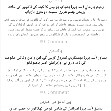
پاکستان
رحیم یارخان (سہ پہر) پنجاب پولیس کا کچہ کے ڈاکووں کے خلاف
آپریشن ،ہندو شہری سمیت دومغوی بازیاب
رحیم یار خان : پنجاب پولیس نے رحیم یارخان میں کچہ کے ڈاکووں کے خلاف آپریشن کرتے
ہوئے ہندو شہری سمیت دومغوی بازیاب کرا لئے،دو اغوا کاروں کوبھی گرفتارکرلیا گیا۔
پولیس نےرحیم یار خان کچہ کے علاقے میں بیکری مالک عثمان مقبول اورہندؤ شہری
بادشاہ جی کوبحفاظت بازیاب کرایا۔ڈاکوؤں نے مغوی شہریوں کوہاتھ پاؤں باندھ […]
0 Comment
chat_bubble
پاکستان
پشاور (سہ پہر) دہشتگردی کنٹرول کرلیں گے، امن وامان وفاقی حکومت
کی ذمہ داری ہے، وزیراعلیٰ خیبر پختونخوا
پشاور: وزیراعلیٰ خیبرپختونخوا علی امین گنڈا پور نے کہا ہے کہ دہشتگردی کو کنٹرول
کرلیں گے۔ امن وامان وفاقی حکومت کی ذمہ داری ہے، تاہم ہماری حکومت بھی امن وامان
بہتر بنانے کے لیے اقدامات کر رہی ہے۔ ہماری حکومت کی کارکردگی اچھی ہے، آئی ایم ایف
نے بھی خیبر پختونخوا حکومت کی تعریف کی […]
0 Comment
chat_bubble
بین الاقوامی خبریں
دمشق (سہ پہر) اسرائیل کے شامی فوجی ٹھکانوں پر حملے جاری،