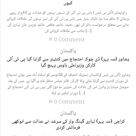
کیوں
راولپنڈی (آئی پی ایس ) بانی پی ٹی آئی کی تینوں بہنوں کو عدالت نے 10ہزار روپے
ہرجانے کا حکم سنا دیا ،اڈیالہ جیل میں بانی پی ٹی آئی کی تین بہنوں کی ملاقات کروائے
جانے سے متعلق درخواست دائر کی تھی ،علیمہ خانم، عظمی خانم، نورین خان نیازی کی
جانب سے ملاقات کروانے کی […]
0 Comment
chat_bubble
پاکستان
پشاور (سہ پہر) ڈی چوک احتجاج میں کنٹینر سے گرایا گیا پی ٹی آئی
کارکن وزیراعلی ہاوس پہنچ گیا
پشاور (آئی پی ایس )پاکستان تحریک انصاف کے 26نومبر کو اسلام آباد میں ہوئے احتجاج
کے دوران کنٹینر سے گرایا جانے والا کارکن طاہر عباس منظر عام پر آگیا ہے، جس کے بعد
سوشل میڈیا پر وائرل اس کی ہلاکت کی خبریں دم توڑ گئی ہیں۔ پی ٹی آئی احتجاج کے
دوران ایکس پر ایک […]
0 Comment
chat_bubble
پاکستان
کراچی (سہ پہر) لیاری گینگ وار کے سرغنہ نے عدالت سے انوکھی
فرمائش کردی