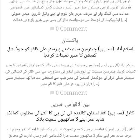
کراچی(آئی پی ایس )لیاری گینگ وار کے سرغنہ عزیر جان بلوچ نے عدالت سے انوکھی
فرمائش کردی۔ کراچی سینٹرل جیل میں انسداد دہشت گردی کمپلیکس میں خصوصی
عدالت میں گینگ وار کے سرغنہ عزیر جان بلوچ نے اپنے وکیل فاروق حیدر جتوئی
ایڈووکیٹ کے توسط سے درخواست دائر کی جس میں عزیر بلوچ نے عدالت […]
0 Comment
chat_bubble
پاکستان
اسلام آباد (سہ پہر) چیئرمین سینیٹ نے بیرسٹر علی ظفر کو جوڈیشل
کمیشن کا ممبر تعینات کر دیا
اسلام آباد (آئی پی ایس )چیئرمین سینیٹ نے بیرسٹر علی ظفر کو جوڈیشل کمیشن کا ممبر
تعینات کردیا۔ چیئرمین سینیٹ نے اپوزیشن لیڈر کی مشاورت سے علی ظفر کی تعیناتی کی۔
سینیٹر شبلی فراز نے جوڈیشل کمیشن کی ممبر شپ سے استعفی دے دیا تھا۔ سینیٹر شبلی
فراز نے بیرسٹر علی ظفر کا نام ممبر […]
0 Comment
chat_bubble
بین الاقوامی خبریں
کابل (سہ پہر) افغانستان، کالعدم ٹی ٹی پی کا انتہائی مطلوب کمانڈر
شاہد عمر اپنے 3 ساتھیوں سمیت ہلاک
کابل (آئی پی ایس )افغانستان میں کالعدم تحریک طالبان پاکستان کا اہم کمانڈر رحیم اللہ
عرف شاہد عمر اپنے دیگر 3 ساتھیوں سمیت مارا گیا۔عالمی خبر رساں ادارے کے مطابق