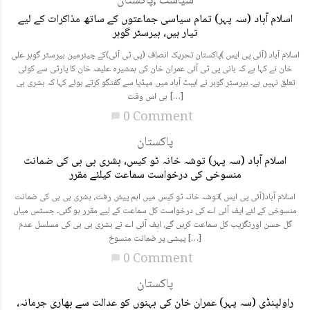
سیاست
,
پاکستان
اسلام آباد (سہ پہر) تمام سیاسی جماعتوں کے ساتھ مذاکرات کے لیے
تیار ہیں، بیرسٹر گوہر
اسلام آباد (آئی پی ایس )پاکستان تحریک انصاف (پی ٹی آئی)کے چیئرمین بیرسٹر گوہر علی
خان نے کہا ہے کہ بانی پی ٹی آئی عمران خان کی ہمشیرہ علیمہ خان کا پارٹی سے کوئی
تعلق نہیں ہے۔ بیرسٹر گوہر نے ایبٹ آباد میں میڈیا سے گفتگو کرتے ہوئے کہا کہ بشری بی
بی اس وقت […]
0 Comment
chat_bubble
پاکستان
اسلام آباد (سہ پہر) توشہ خانہ ٹو کیس، بشری بی بی کی ضمانت
منسوخی کی درخواست سماعت کیلئے مقرر
اسلام آباد(آئی پی ایس )توشہ خانہ ٹو کیس میں اہم پیش رفت، بشری بی بی کی ضمانت
منسوخی کے لئے ایف آئی اے کی درخواست کل سماعت کے لیے مقرر ہو گئی۔ جسٹس میاں
گل حسن اورنگزیب کل سماعت کریں گے، ایف آئی اے نے بشری بی بی کی مسلسل عدم
پیشی پر ضمانت منسوخ […]
0 Comment
chat_bubble
پاکستان
راولپنڈی (سہ پہر) عمران خان کی بہنوں کو عدالت سے بھاری جرمانہ،