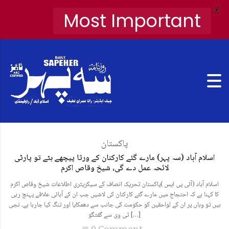
X
Most Important
پاکستان
اسلام آباد (سہ پہر) مارے گئے کارکنان کے ورثا پیچھے ہٹے تو پارٹی
لائحہ عمل دے گی، شیخ وقاص اکرم
اسلام آباد (آئی پی ایس )پاکستان تحریک انصاف کے سیکریٹری اطلاعات شیخ وقاص اکرم
کا کہنا ہے کہ احتجاج میں مارے گئے کارکنان کی لاشیں جب ان کے آبائی علاقے پہنچ رہی
ہیں تو وہاں پر ان کے لواحقین کو حکومت کی جانب سے دھمکایا اور تنگ کیا جارہا ہے۔ نجی
ٹی وی سے گفتگو […]