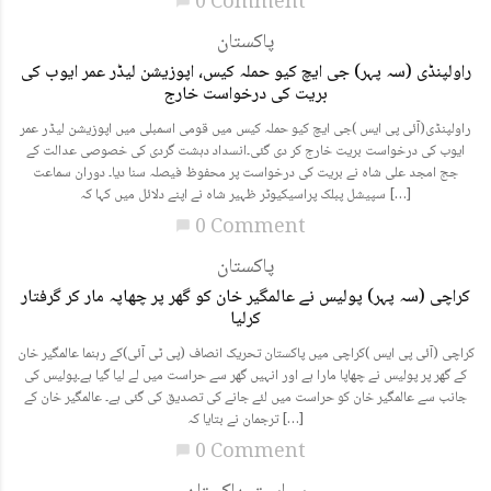
0 Comment
chat_bubble
پاکستان
راولپنڈی (سہ پہر) جی ایچ کیو حملہ کیس، اپوزیشن لیڈر عمر ایوب کی
بریت کی درخواست خارج
راولپنڈی(آئی پی ایس )جی ایچ کیو حملہ کیس میں قومی اسمبلی میں اپوزیشن لیڈر عمر
ایوب کی درخواست بریت خارج کر دی گئی۔انسداد دہشت گردی کی خصوصی عدالت کے
جج امجد علی شاہ نے بریت کی درخواست پر محفوظ فیصلہ سنا دیا۔ دوران سماعت
سپیشل پبلک پراسیکیوٹر ظہیر شاہ نے اپنے دلائل میں کہا کہ […]
0 Comment
chat_bubble
پاکستان
کراچی (سہ پہر) پولیس نے عالمگیر خان کو گھر پر چھاپہ مار کر گرفتار
کرلیا
کراچی (آئی پی ایس )کراچی میں پاکستان تحریک انصاف (پی ٹی آئی)کے رہنما عالمگیر خان
کے گھر پر پولیس نے چھاپا مارا ہے اور انہیں گھر سے حراست میں لے لیا گیا ہے۔پولیس کی
جانب سے عالمگیر خان کو حراست میں لئے جانے کی تصدیق کی گئی ہے۔ عالمگیر خان کے
ترجمان نے بتایا کہ […]
0 Comment
chat_bubble