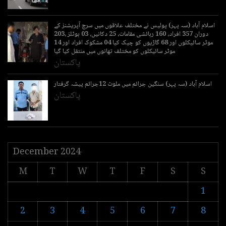
اسلام آباد (سہ پہر) پولیس نے مختلف علاقوں میں سرچ آپریشنز کے
دوران 357 افراد، 160 رہائشی مقامات، 25 دکانیں، 03 ہوٹلز ،203
موٹر سائیکلوں اور 68 گاڑیوں کو چیک کیا 04 مشکوک افراد اور 14
موٹر سائیکلوں کو مختلف تھانوں میں منتقل کیا گیا
پاکستان
اسلام آباد (سہ پہر) سنگین جرائم میں ملوث 12جرائم پیشہ گرفتار
پاکستان
December 2024
M
T
W
T
F
S
S
1
2
3
4
5
6
7
8