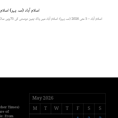
اسلام آباد (سہ پہر) اسلام آباد میں پاک-چین دوستی
اسلام آباد –
May 2026
her Times)
M
T
W
T
F
S
S
ure of
de: From