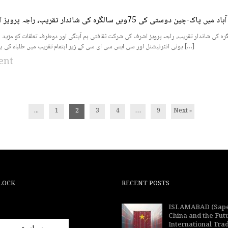
 کی 75ویں سالگرہ کی شاندار تقریب، راجہ پرویز اشرف کی شرکت
 5 مئی 2026 (سہ پہر): اسلام آباد میں پاک-چین دوستی کی 75ویں سالگرہ کی شاندار تقریب، راجہ پرویز اشرف کی شرکت ثقافتی ہم آہنگی اور دوطرفہ تعلقا
یونی انٹرنیشنل اور سی ایس سی ای سی کے زیر اہتمام تقریب میں طلباء کی بھرپور شرکت 4 مئی […]
ent
...
1
2
3
4
…
9
Next »
LOCK
RECENT POSTS
ISLAMABAD (Sape
China and the Fut
International Tra