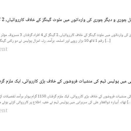
راولپنڈی (سہ پہر) اول ڈویژن پولیس کی ڈکیتی اور موٹر سائیکل چوری و دیگر چوری ک
رقم 1 لاکھ 10 ہزار روپے اور اسلحہ برآمد، رتہ امرال پولیس نے دو رکنی گینگ کو گرفتار کرکے 02 […]
ent
اسلام آباد (سہ پہر) ایس ایچ او تھانہ آبپارہ زوالفقار علی کی سربراہی میں پولیس ٹیم کی منشیات فروشوں کے خلاف بڑ
 سربراہی میں پولیس ٹیم نے خفیہ اطلاع پر کارروائی کرتے ہوئے منشیات فروشی میں […]
ent