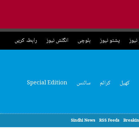
نیوز
پشتو نیوز
بلوچی
انگلش نیوز
رابطہ کریں
کھیل
کرائم
سائنس
Special Edition
Sindhi News
RSS Feeds
Breaki