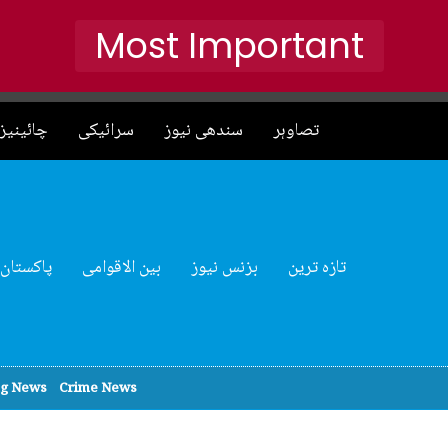
Most Important
تصاوہر
سندھی نیوز
سرائیکی
چائینیز 
تازہ ترین
بزنس نیوز
بین الاقوامی
پاکستان
ng News
Crime News