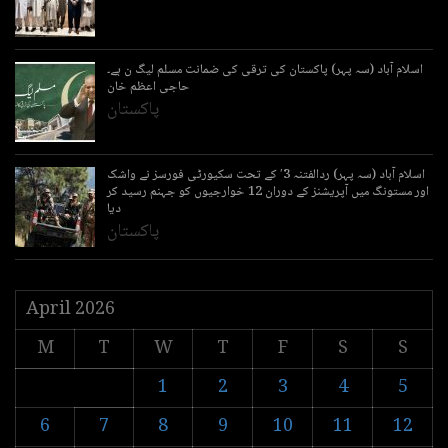
اسلام آباد (سہ پہر) پاکستان کی ترقی کی ضمانت مسلم لیگ ن ہے۔
حاجی اعظم خان
پاکستان
اسلام آباد (سہ پہر) ردالفتنہ 3′ کے تحت سکیورٹی فورسز نے واشک
اور مستونگ میں آپریشنز کے دوران 12 خوارجیوں کو جہنم رسید کر
دیا
پاکستان
April 2026
M
T
W
T
F
S
S
1
2
3
4
5
6
7
8
9
10
11
12