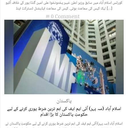
کورٹس اسلام آباد میں سابق وزیر اعلیٰ خیبر پختونخوا علی امین گنڈا پور کے خلاف آڈیو
لیک کیس کی سماعت ہوئی۔ کیس کی سماعت ایڈیشنل ڈسٹرکٹ اینڈ […]
0 Comment
chat_bubble
پاکستان
اسلام آباد (سہ پہر) آئی ایم ایف کی اہم ترین شرط پوری کرنے کے لیے
حکومتِ پاکستان کا بڑا اقدام
اسلام آباد (سہ پہر):آئی ایم ایف کی اہم ترین شرط پوری کرنے کے لیے حکومتِ پاکستان نے