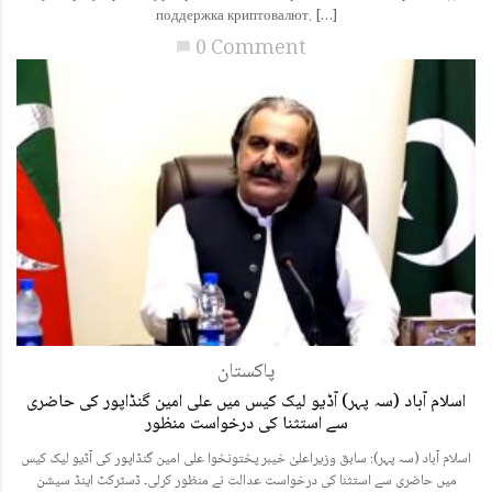
поддержка криптовалют. […]
0 Comment
chat_bubble
پاکستان
اسلام آباد (سہ پہر) آڈیو لیک کیس میں علی امین گنڈاپور کی حاضری
سے استثنا کی درخواست منظور
اسلام آباد (سہ پہر): سابق وزیراعلیٰ خیبر پختونخوا علی امین گنڈاپور کی آڈیو لیک کیس
میں حاضری سے استثنا کی درخواست عدالت نے منظور کرلی۔ ڈسٹرکٹ اینڈ سیشن