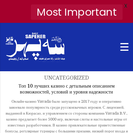
X
Most Important
UNCATEGORIZED
Топ 10 лучших казино с детальным описанием
возможностей, условий и уровня надежности
Онлайн-казино Vavada было запущено в 2017 году и оперативно
завоевало популярность среди русскоязычных игроков. С лицензией,
выданной в Кюрасао, и управлением со стороны компании Vavada B.V.,
казино предлагает более 5000 игр, включая слоты и настольные игры от
известных разработчиков. В казино привлекательные приветственные
бонусы, регулярные турниры с большими призами, низкий порог входа и