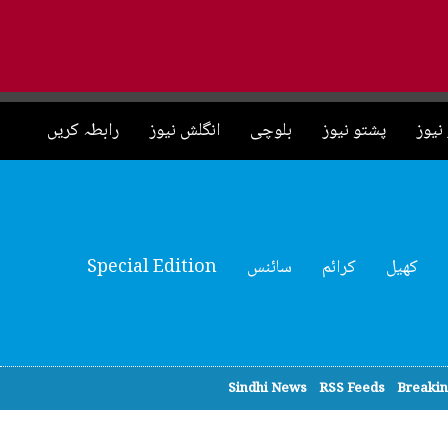
نیوز
پشتو نیوز
بلوچی
انگلش نیوز
رابطہ کریں
کھیل
کرائم
سائنس
Special Edition
Sindhi News
RSS Feeds
Breaki