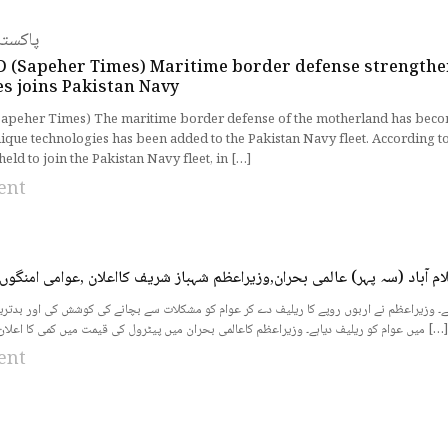
پاکستا
(Sapeher Times) Maritime border defense strengthe
es joins Pakistan Navy
eher Times) The maritime border defense of the motherland has becom
que technologies has been added to the Pakistan Navy fleet. According to
ld to join the Pakistan Navy fleet, in […]
ent
ام آباد (سہ پہر) عالمی بحران,وزیراعظم شہباز شریف کااعلان ,عوامی امنگوں
 ہے۔ وزیراعظم نے اربوں روپے کا ریلیف دے کر عوام کو مشکلات سے بچانے کی کوشش کی اور بدت
میں عوام کو ریلیف دیاہے۔ وزیراعظم کاعالمی بحران میں پیٹرول کی قیمت میں کمی کا اعلان، عوامی امنگوں کی […]
ent