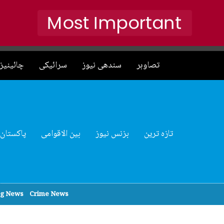
Most Important
تصاوہر
سندھی نیوز
سرائیکی
چائینیز 
تازہ ترین
بزنس نیوز
بین الاقوامی
پاکستان
ng News
Crime News