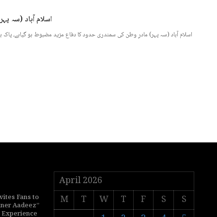
اسلام آباد (سہ پہ
اسلام آباد (سہ پہر) مادرِ وطن کی سمندری حدود کا دفاع مزید مضبوط ہو گیاہے، پاک 
April 2026
vites Fans to
M
T
W
T
F
S
S
nner Aadeez”
p Experience