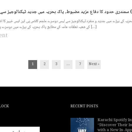
ر) سمندری حدود کا دفاع مزید مضبوط, پاک بحریہ میں جدید ٹیکنالوجیز سے
بحریہ کے بیڑے میں جدید و منفرد ٹیکنالوجیز سے لیس دوسرے ملجم کلاس پی این ایس خیبر کا اض
کے شعبہ تعلقات عامہ کے مطابق پاک بحریہ کے بیڑے میں دوسرے پی این ایس خیبر کی […]
ent
1
2
3
…
7
Next »
LOCK
RECENT POSTS
Karachi Spotify In
“Discover Their I
with a New In-Ap