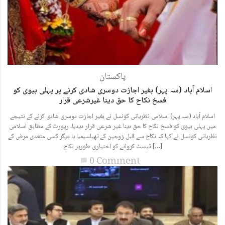
پاکستان
اسلام آباد (سہ پہر) بغیر اجازت دوسری شادی کرنے پر پہلی بیوی کو
فسخ نکاح کا حق دینا غیرشرعی قرار
اسلام آباد (سہ پہر) اسلامی نظریاتی کونسل نے بغیر اجازت دوسری شادی کرنے کے نتیجے
میں پہلی بیوی کو فسخ نکاح کا حق دینا غیر شرعی قرار دیدیا۔ رپورٹ کے مطابق اسلامی
نظریاتی کونسل نے کہا کہ نکاح سے قبل زوجین کے تھیلسیمیا یا دیگر کسی متعدی مرض کے
ٹیسٹ کروانے کو اختیاری طورپر نکاح […]
0 Comment
chat_bubble