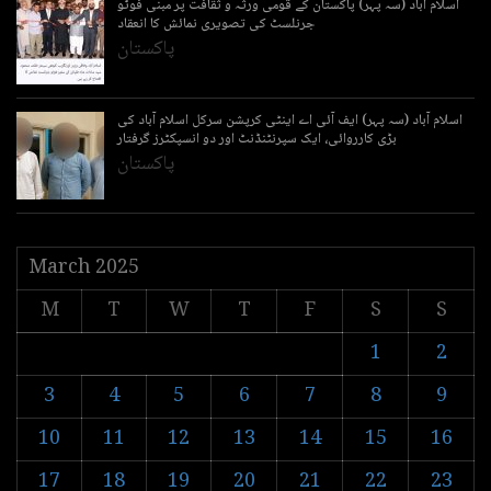
اسلام آباد (سہ پہر) پاکستان کے قومی ورثہ و ثقافت پر مبنی فوٹو
جرنلسٹ کی تصویری نمائش کا انعقاد
پاکستان
اسلام آباد (سہ پہر) ایف آئی اے اینٹی کرپشن سرکل اسلام آباد کی
بڑی کارروائی، ایک سپرنٹنڈنٹ اور دو انسپکٹرز گرفتار
پاکستان
March 2025
M
T
W
T
F
S
S
1
2
3
4
5
6
7
8
9
10
11
12
13
14
15
16
17
18
19
20
21
22
23