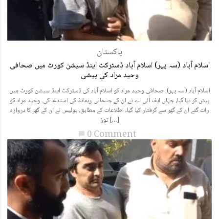
پاکستان
اسلام آباد (سہ پہر) اسلام آباد ڈسٹرکٹ اینڈ سیشن کورٹ میں صحافی
وحید مراد کی پیشی
اسلام آباد (سہ پہر): صحافی وحید مراد کو اسلام آباد کی ڈسٹرکٹ اینڈ سیشن کورٹ میں
پیش کر دیا گیا، جہاں ایف آئی اے نے ان کے جسمانی ریمانڈ کی استدعا کی۔ وحید مراد کو
رات گئے ان کے گھر سے گرفتار کیا گیا۔ اطلاعات کے مطابق، پولیس نے ان کے گھر کا دروازہ
توڑ […]
0 Comment
chat_bubble