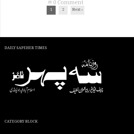
0 Comment
chat_bubble
1
2
Next »
DAILY SAPEHER TIMES
CATEGORY BLOCK