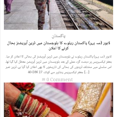
پاکستان
لاہور (سہ پہر) پاکستان ریلوے کا بلوچستان میں ٹرین آپریشنز بحال
کرنے کا اعلان
لاہور (سہ پہر) پاکستان ریلوے نے بلوچستان میں ٹرین آپریشنز کی بحالی کا اعلان کر دیا۔
جعفر ایکسپریس پر دہشت گرد حملے کے بعد بلوچستان میں ٹرین آپریشن معطل کیا گیا تھا۔
اس سلسلے میں مختلف ٹرینوں کی بحالی کی تاریخوں کا بھی اعلان کیا گیا ہے۔ ٹرین نمبر
40-DN جعفر ایکسپریس پشاور سے کوئٹہ 27 […]
0 Comment
chat_bubble