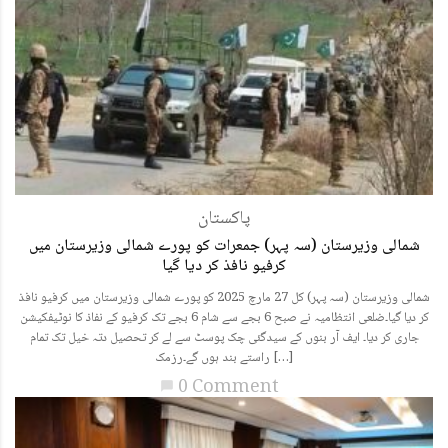
پاکستان
شمالی وزیرستان (سہ پہر) جمعرات کو پورے شمالی وزیرستان میں
کرفیو نافذ کر دیا گیا
شمالی وزیرستان (سہ پہر) کل 27 مارچ 2025 کو پورے شمالی وزیرستان میں کرفیو نافذ
کر دیا گیا۔ضلعی انتظامیہ نے صبح 6 بجے سے شام 6 بجے تک کرفیو کے نفاذ کا نوٹیفکیشن
جاری کر دیا۔ ایف آر بنوں کے سیدگئی چک پوسٹ سے لے کر تحصیل دتہ خیل تک تمام
راستے بند ہوں گے۔رزمک […]
0 Comment
chat_bubble