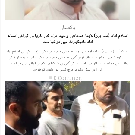
پاکستان
اسلام آباد (سہ پہر) لاپتا صحافی وحید مراد کی بازیابی کےلئے اسلام
آباد ہائیکورٹ میں درخواست
اسلام آباد (سہ پہر) اسلام آباد سے لاپتہ صحافی وحید مراد کی بازیابی کے لیے اسلام آباد
ہائیکورٹ میں درخواست دائر کردی گئی۔ صحافی وحید مراد کی ساس عابدہ نواز کی
جانب سے درخواست دائر میں استدعا کی گئی ہے کہ کراچی کمپنی تھانے میں درخواست
دی لیکن مقدمہ درج نہیں ہوا مغوی کو فوری […]
0 Comment
chat_bubble