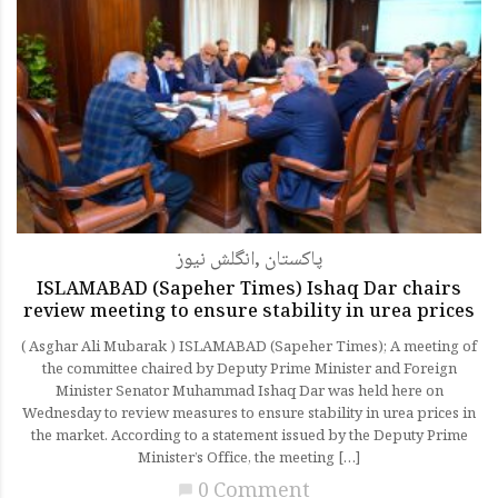
پاکستان
,
انگلش نیوز
ISLAMABAD (Sapeher Times) Ishaq Dar chairs
review meeting to ensure stability in urea prices
( Asghar Ali Mubarak ) ISLAMABAD (Sapeher Times); A meeting of
the committee chaired by Deputy Prime Minister and Foreign
Minister Senator Muhammad Ishaq Dar was held here on
Wednesday to review measures to ensure stability in urea prices in
the market. According to a statement issued by the Deputy Prime
Minister’s Office, the meeting […]
0 Comment
chat_bubble