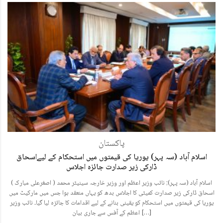
پاکستان
اسلام آباد (سہ پہر) یوریا کی قیمتوں میں استحکام کے لیےاسحاق
ڈارکی زیر صدارت جائزہ اجلاس
( اصغرعلی مبارک ) اسلام آباد (سہ پہر); نائب وزیر اعظم اور وزیر خارجہ سینیٹر محمد
اسحاق ڈارکی زیر صدارت کمیٹی کا اجلاس بدھ کو یہاں منعقد ہوا جس میں مارکیٹ میں
یوریا کی قیمتوں میں استحکام کو یقینی بنانے کے لیے اقدامات کا جائزہ لیا گیا۔ نائب وزیر
اعظم کے آفس سے جاری بیان […]