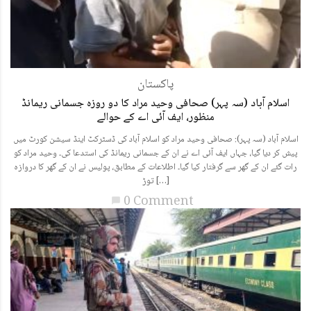
پاکستان
اسلام آباد (سہ پہر) صحافی وحید مراد کا دو روزہ جسمانی ریمانڈ
منظور، ایف آئی اے کے حوالے
اسلام آباد (سہ پہر): صحافی وحید مراد کو اسلام آباد کی ڈسٹرکٹ اینڈ سیشن کورٹ میں
پیش کر دیا گیا، جہاں ایف آئی اے نے ان کے جسمانی ریمانڈ کی استدعا کی۔ وحید مراد کو
رات گئے ان کے گھر سے گرفتار کیا گیا۔ اطلاعات کے مطابق، پولیس نے ان کے گھر کا دروازہ
توڑ […]
0 Comment
chat_bubble