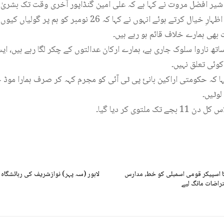
نما شیر افضل مروت نے کہا ہے کہ علی امین گنڈاپور آخری وقت تک بشریٰ
قومی اسمبلی کے اجلاس میں اظہارِ خیال کرتے ہوئے انہوں نے کہا ک
بھی ہمارے خلاف قائم ہو رہے ہیں۔
اتھ ناروا سلوک جاری ہے، ہمارے ارکان عدالتوں کے چکر لگا رہے ہیں، ای
کوئی تعلق نہیں۔
 کہ حکومتی اراکین بانیٔ پی ٹی آئی کو مجرم کہہ کر صرف ہمارا موڈ
لوٹیں۔
لتوی کر دیا گیا۔
 کا اسپیکر قومی اسمبلی کو خط، مدارس
لاہور (سہ پہر) نوازشریف کی رہائشگاہ 
راضات مانگ لیے