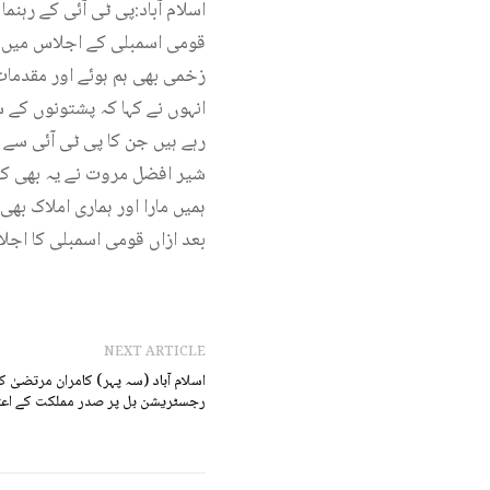
اسلام آباد:پی ٹی آئی کے رہ
زخمی بھی ہم ہوئے اور مقدمات 
انہوں نے کہا کہ پشتونوں کے س
رہے ہیں جن کا پی ٹی آئی سے 
شیر افضل مروت نے یہ بھی کہا
ہمیں مارا اور ہماری املاک بھی 
بعد ازاں قومی اسمبلی کا اجلاس کل دن 11 بجے تک م
NEXT ARTICLE
اسلام آباد (سہ پہر) کامران مرتضیٰ
رجسٹریشن بل پر صدر مملکت کے اعت