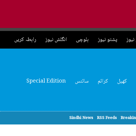
نیوز
پشتو نیوز
بلوچی
انگلش نیوز
رابطہ کریں
کھیل
کرائم
سائنس
Special Edition
Sindhi News
RSS Feeds
Breaki