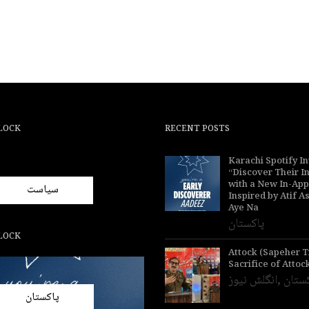
LOCK
RECENT POSTS
Karachi Spotify In
“Discover Their I
with a New In-Ap
سیاست
Inspired by Atif A
Aye Na
پاکستان
LOCK
Attock (Sapeher 
Sacrifice of Attoc
ستان
,
انگلش نیوز
پاکستان