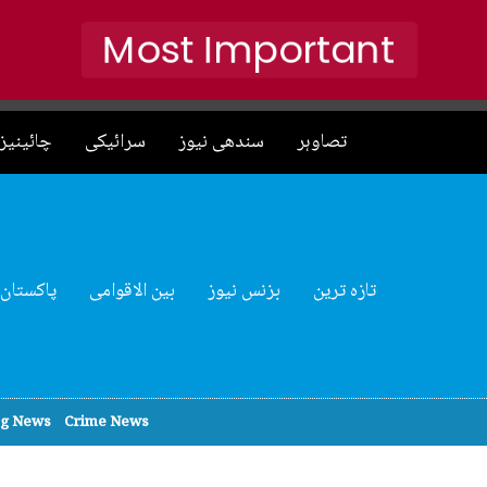
Most Important
تصاوہر
سندھی نیوز
سرائیکی
چائینیز 
تازہ ترین
بزنس نیوز
بین الاقوامی
پاکستان
ng News
Crime News