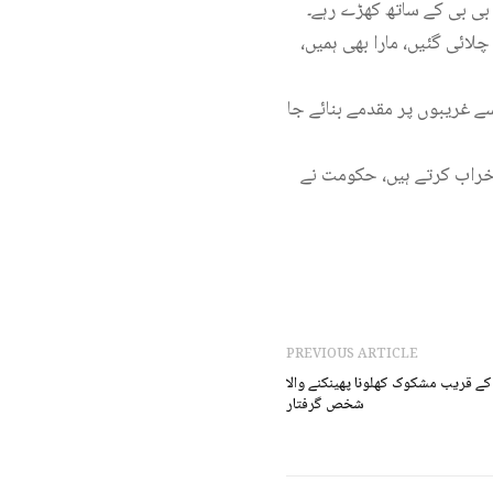
 بی بی کے ساتھ کھڑے رہے۔
ہ 26 نومبر کو ہم پر گولیاں کیوں چلائی گئیں، مارا بھی ہمیں،
سے غریبوں پر مقدمے بنائے جا
 خراب کرتے ہیں، حکومت نے
PREVIOUS ARTICLE
کے قریب مشکوک کھلونا پھینکنے والا
شخص گرفتار