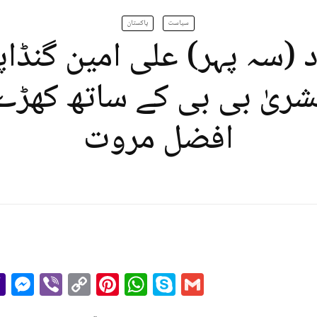
سیاست
پاکستان
اد (سہ پہر) علی امین گنڈاپ
ریٰ بی بی کے ساتھ کھڑے 
افضل مروت
r
il
essage
Yahoo
Messenger
Viber
Copy
Pinterest
WhatsApp
Skype
Gmail
Mail
Link