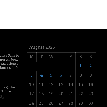
August 2026
vites Fans to
M
T
W
T
F
S
S
nner Aadeez”
p Experience
1
2
slam’s Subah
3
4
5
6
7
8
9
10
11
12
13
14
15
16
Times) The
k Police
17
18
19
20
21
22
23
پاک
24
25
26
27
28
29
30