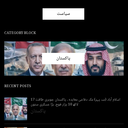
سیاست
CATEGORY BLOCK
پاکستان
RECENT POSTS
اسلام آباد (سہ پہر) مکہ دفاعی معاہدہ , پاکستان جوہری طاقت 17
لاکھ 10 ہزار فوج, بڑا عسکری ستون
پاکستان