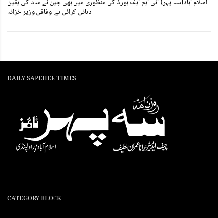
اسلام آباد(سہ پہر) آئی ایم ایف بورڈ کی منظوری میں بھی چین نے مدد کی یقین
دہانی کرائی ہے، وفاقی وزیر خزانہ
DAILY SAPEHER TIMES
CATEGORY BLOCK