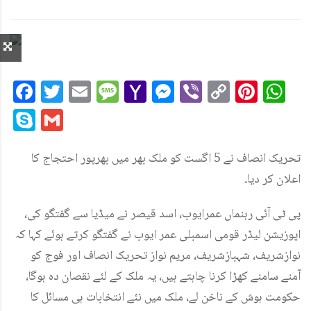
Facebook
Twitter
Email
Message
Yahoo
Messenger
Viber
Copy
Pint
W
Mail
Link
Skype
Gmail
تحریک انصاف نے 5 اگست کو ملک بھر میں بھرپور احتجاج کا
اعلان کر دیا۔
پی ٹی آئی رہنماں عمرایوب، اسد قیصر نے میڈیا سے گفتگو کی،
اپوزیشن لیڈر قومی اسمبلی عمر ایوب نے گفتگو کرتے ہوئے کہا کہ
نوازشریف، شہبازشریف، مریم نواز تحریک انصاف اور فوج کو
آمنے سامنے کھڑا کرنا چاہتے ہیں، یہ ملک کے لئے نقصان دہ ہوگا،
حکومت ہوش کے ناخن لے، ملک میں نئے انتخابات ہی مسائل کا