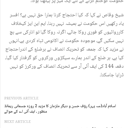
حکومت کوختم کرنے کے لئے ایک میز پر بیٹھنا ہوگا۔
شیخ وقاص نے کہا کہ کیا احتجاج کرنا ہمارا حق نہیں ہے؟ افسر
یاد رکھیں اس حکومت نے ہمیشہ نہیں رہنا، ایم این ایز کیخلاف
کارروائیوں کو فوری روکا جائے، اگرنہ روکا گیا تو انارکی سے بچ
نہیں سکیں گے، موجودہ حکومت نے اکانومی تباہ کردی ہے۔انہوں
نے مزید کہا کہ جمعہ کو تحریک انصاف نے ہرضلع کے اندراحتجاج
کیا ہے، ہر ضلع کے اندر ہمارے سیکڑوں ورکروں کو گرفتار کیا گیا،
دفعہ 144 کی ایف آئی آر سے تحریک انصاف کے ورکرز کو نہیں
ڈرایا جاسکتا۔
PREVIOUS ARTICLE
اسلام آباد(سہ پہر) رؤف حسن و دیگر ملزمان کا مزید 2 روزہ جسمانی ریمانڈ
منظور ، ایف آئی اے کے حوالے
NEXT ARTICLE