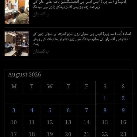
راولپنڈی (سہ پہر) ایس ایس پی انوسٹیگیشن ناصر علی خان کی
زیر صدارت پولیس لائنز ہیڈکوارٹرز میں میٹنگ
پاکستان
اسلام آباد (سہ پہر) ایس پی سواں زون خرم اشرف نے سواں زون کے
تفتیشی افسران کے ساتھ میٹنگ میں زیرِ تفتیش مقدمات کی پیش
رفت
پاکستان
August 2026
M
T
W
T
F
S
S
1
2
3
4
5
6
7
8
9
10
11
12
13
14
15
16
17
18
19
20
21
22
23