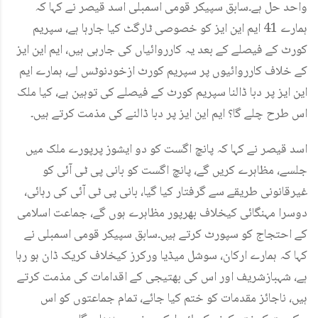
واحد حل ہے۔سابق سپیکر قومی اسمبلی اسد قیصر نے کہا کہ
ہمارے 41 ایم این ایز کو خصوصی ٹارگٹ کیا جارہا ہے، سپریم
کورٹ کے فیصلے کے بعد یہ کارروائیاں کی جارہی ہیں، ایم این ایز
کے خلاف کارروائیوں پر سپریم کورٹ ازخودنوٹس لے، ہمارے ایم
این ایز پر دبا ڈالنا سپریم کورٹ کے فیصلے کی توہین ہے، کیا ملک
اس طرح چلے گا؟ ایم این ایز پر دبا ڈالنے کی مذمت کرتے ہیں۔
اسد قیصر نے کہا کہ پانچ اگست کو دو ایشوز پرپورے ملک میں
جلسے، مظاہرے کریں گے، پانچ اگست کو بانی پی ٹی آئی کو
غیرقانونی طریقے سے گرفتار کیا گیا، بانی پی ٹی آئی کی رہائی،
دوسرا مہنگائی کیخلاف بھرپور مظاہرے ہوں گے، جماعت اسلامی
کے احتجاج کو سپورٹ کرتے ہیں۔سابق سپیکر قومی اسمبلی نے
کہا کہ ہمارے ارکان، سوشل میڈیا ورکرز کیخلاف کریک ڈان ہو رہا
ہے، شہبازشریف اور اس کی بھتیجی کے اقدامات کی مذمت کرتے
ہیں، ناجائز مقدمات کو ختم کیا جائے، تمام جماعتوں کو اس