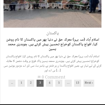
پاکستان
اسلام آباد (سہ پہر) معرکہ حق نے دنیا بھر میں پاکستان کا نام روشن
کیا، افواج پاکستان کوخراج تحسین پیش کرتے ہیں۔ چوہدری محمد
یسین
اسلام آباد (سہ پہر) معرکہ حق نے دنیا بھر میں پاکستان کا نام روشن کیا، افواج پاکستان
کوخراج تحسین پیش کرتے ہیں۔ چوہدری محمد یسین پاک فوج ہر وقت دشمن کا مقابلہ
کرنے کے لیے تیار ہے۔ ہمیں افواج پاکستا ن پر فخر ہے۔ یاسر بٹ سی ڈی اے مزدور یونین سی
بی اے اور […]
0 Comment
chat_bubble
...
1
2
3
4
5
…
13
Next »