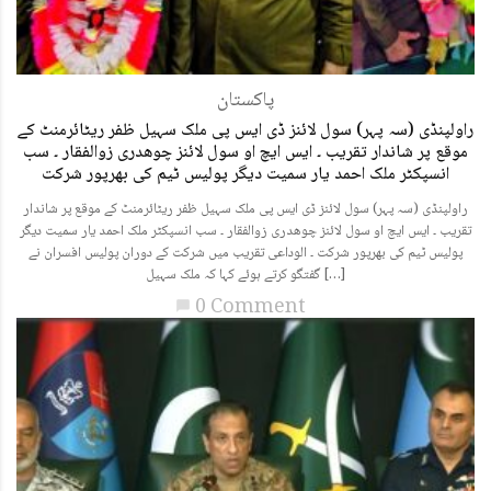
پاکستان
راولپنڈی (سہ پہر) سول لائنز ڈی ایس پی ملک سہیل ظفر ریٹائرمنٹ کے
موقع پر شاندار تقریب ۔ ایس ایچ او سول لائنز چوھدری زوالفقار ۔ سب
انسپکٹر ملک احمد یار سمیت دیگر پولیس ٹیم کی بھرپور شرکت
راولپنڈی (سہ پہر) سول لائنز ڈی ایس پی ملک سہیل ظفر ریٹائرمنٹ کے موقع پر شاندار
تقریب ۔ ایس ایچ او سول لائنز چوھدری زوالفقار ۔ سب انسپکٹر ملک احمد یار سمیت دیگر
پولیس ٹیم کی بھرپور شرکت ۔ الوداعی تقریب میں شرکت کے دوران پولیس افسران نے
گفتگو کرتے ہوئے کہا کہ ملک سہیل […]
0 Comment
chat_bubble