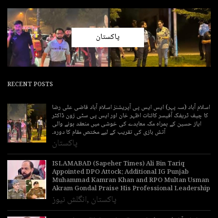
پاکستان
RECENT POSTS
اسلام آباد (سہ پہر) ایس ایس پی آپریشنز اسلام آباد قاضی علی رضا
کا چیف ٹریفک آفیسر کائنات اظہر خان اور ایس پی سٹی زون ڈاکٹر
ایاز حسین کے ہمراہ مکہ معاہدے کی خوشی میں منعقد ہونے والی
آتش بازی کی تقریب کے لیے مختص مقام کا دورہ۔
پاکستان
ISLAMABAD (Sapeher Times) Ali Bin Tariq
Appointed DPO Attock; Additional IG Punjab
Muhammad Kamran Khan and RPO Multan Usman
Akram Gondal Praise His Professional Leadership
پاکستان
,
انگلش نیوز