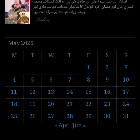
اسلام آباد (سہ پہر) علی بن طارق ڈی پی او اٹک تعینات، محمد
کامران خان اور عثمان اکرم گوندل کا شاندار خدمات، دیانت داری اور
پیشہ ورانہ قیادت پر خراجِ تحسین
پاکستان
May 2026
M
T
W
T
F
S
S
1
2
3
4
5
6
7
8
9
10
11
12
13
14
15
16
17
18
19
20
21
22
23
24
25
26
27
28
29
30
31
« Apr
Jun »