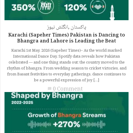
انگلش نیوز
,
پاکستان
Karachi (Sapeher Times) Pakistan is Dancing to
Bhangra and Lahore is Leading the Beat
Karachi 1st May, 2026 (Sapeher Times)– As the world marked
International Dance Day, Spotify data reveals how Pakistan
celebrated — and one thing stands out: the country moved to the
rhythm of bhangra. From wedding season to cricket victories, and
from Basant festivities to everyday gatherings, dance continues to
be a powerful expression of joy […]
0 Comment
chat_bubble