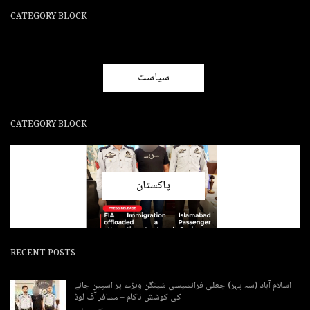
CATEGORY BLOCK
سیاست
CATEGORY BLOCK
پاکستان
RECENT POSTS
اسلام آباد (سہ پہر) جعلی فرانسیسی شینگن ویزے پر اسپین جانے
کی کوشش ناکام – مسافر آف لوڈ