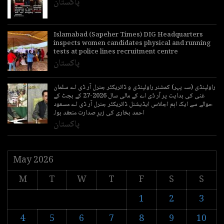
پاکستان
Islamabad (Sapeher Times) DIG Headquarters
inspects women candidates physical and running
tests at police lines recruitment centre
پاکستان
راولپنڈی (سہ پہر) کمشنر راولپنڈی و ڈائریکٹر جنرل آر ڈی اے سلمان
غنی کی ہدایت پر آر ڈی اے کے مالی سال 2026-27 کے بجٹ کے
حوالے سے ایک اہم اجلاس ایڈیشنل ڈائریکٹر جنرل آر ڈی اے مسعود
احمد بخاری کی زیرِ صدارت منعقد ہوا۔
پاکستان
May 2026
M
T
W
T
F
S
S
1
2
3
4
5
6
7
8
9
10