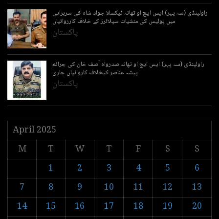
راولپنڈی (سہ پہر) ایس ایچ او تھانہ ٹیکسلا جواد شاہ کی سربراہی
میں پولیس کی منشیات سپلائرز کے خلاف کارروائیاں
پاکستان
راولپنڈی (سہ پہر) ایس ایچ او تھانہ صدرواہ آصف خان کی جرائم
پیشہ عناصر کیخلاف کاروائیاں جاری
پاکستان
April 2025
M
T
W
T
F
S
S
1
2
3
4
5
6
7
8
9
10
11
12
13
14
15
16
17
18
19
20