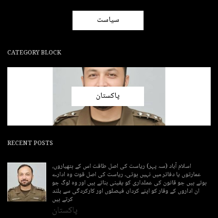
سیاست
CATEGORY BLOCK
پاکستان
RECENT POSTS
اسلام آباد (سہ پہر) ریاست کی اصل طاقت اس کے ہتھیاروں،
عمارتوں یا دفاتر میں نہیں ہوتی۔ ریاست کی اصل قوت وہ ادارے
ہوتے ہیں جو قانون کی عملداری کو یقینی بناتے ہیں اور وہ لوگ جو
ان اداروں کے وقار کو اپنے کردار، فیصلوں اور کارکردگی سے بلند
کرتے ہیں
پاکستان