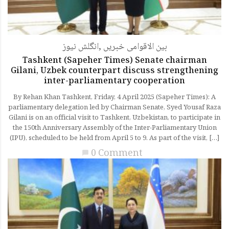
انگلش نیوز
,
بین الاقوامی خبریں
Tashkent (Sapeher Times) Senate chairman
Gilani, Uzbek counterpart discuss strengthening
inter-parliamentary cooperation
By Rehan Khan Tashkent, Friday, 4 April 2025 (Sapeher Times): A
parliamentary delegation led by Chairman Senate, Syed Yousaf Raza
Gilani is on an official visit to Tashkent, Uzbekistan, to participate in
the 150th Anniversary Assembly of the Inter-Parliamentary Union
(IPU), scheduled to be held from April 5 to 9. As part of the visit, […]
0 Comment
chat_bubble