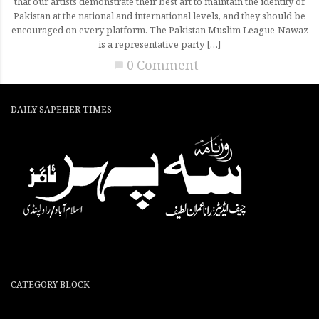
that our artists demonstrate their best art to maintain the identity of
Pakistan at the national and international levels, and they should be
encouraged on every platform. The Pakistan Muslim League-Nawaz
is a representative party […]
0 Comment
chat_bubble
DAILY SAPEHER TIMES
CATEGORY BLOCK