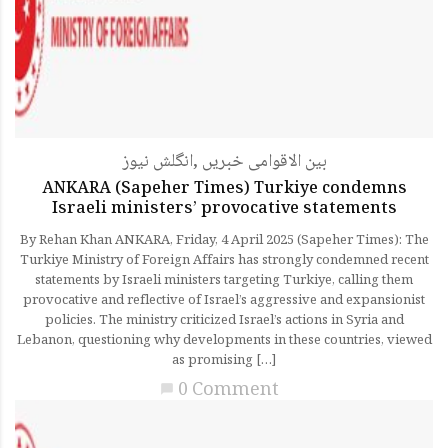
انگلش نیوز
,
بین الاقوامی خبریں
ANKARA (Sapeher Times) Turkiye condemns
Israeli ministers’ provocative statements
By Rehan Khan ANKARA, Friday, 4 April 2025 (Sapeher Times): The
Turkiye Ministry of Foreign Affairs has strongly condemned recent
statements by Israeli ministers targeting Turkiye, calling them
provocative and reflective of Israel’s aggressive and expansionist
policies. The ministry criticized Israel’s actions in Syria and
Lebanon, questioning why developments in these countries, viewed
as promising […]
0 Comment
chat_bubble