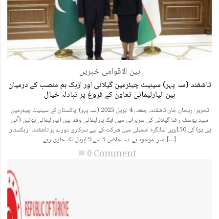
بین الاقوامی خبریں
تاشقند (سہ پہر) سینیٹ چیئرمین گیلانی اور ازبک ہم منصب کے درمیان
بین الپارلیمانی تعاون کے فروغ پر تبادلہ خیال
تحریر: ریحان خان تاشقند، جمعہ، 4 اپریل 2025 (سہ پہر): پاکستان کے سینیٹ چیئرمین
سید یوسف رضا گیلانی کی سربراہی میں ایک پارلیمانی وفد بین الپارلیمانی یونین (آئی
پی یو) کی 150ویں سالگرہ اسمبلی میں شرکت کے لیے سرکاری دورے پر تاشقند، ازبکستان
میں موجود ہے۔ یہ اجلاس 5 سے 9 اپریل تک جاری رہے […]
0 Comment
chat_bubble