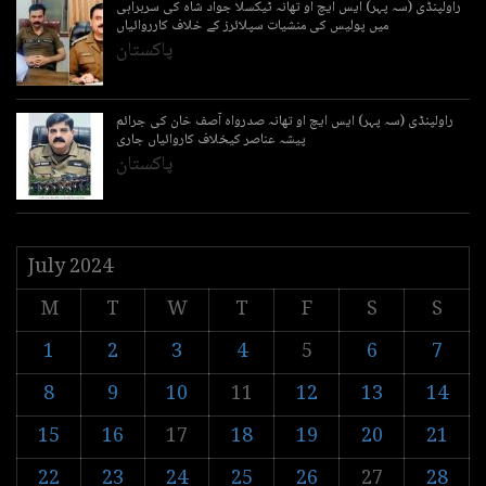
راولپنڈی (سہ پہر) ایس ایچ او تھانہ ٹیکسلا جواد شاہ کی سربراہی
میں پولیس کی منشیات سپلائرز کے خلاف کارروائیاں
پاکستان
راولپنڈی (سہ پہر) ایس ایچ او تھانہ صدرواہ آصف خان کی جرائم
پیشہ عناصر کیخلاف کاروائیاں جاری
پاکستان
July 2024
M
T
W
T
F
S
S
1
2
3
4
5
6
7
8
9
10
11
12
13
14
15
16
17
18
19
20
21
22
23
24
25
26
27
28