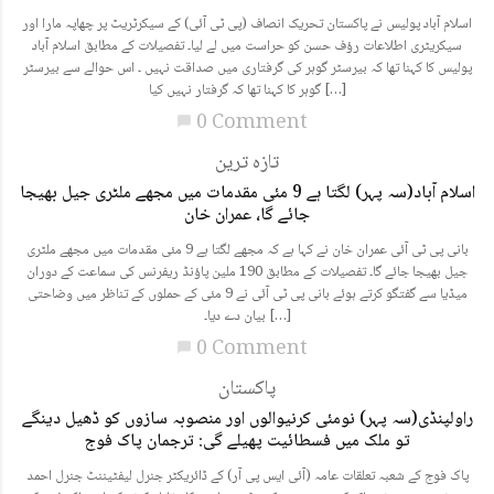
اسلام آباد پولیس نے پاکستان تحریک انصاف (پی ٹی آئی) کے سیکرٹریٹ پر چھاپہ مارا اور
سیکریٹری اطلاعات رؤف حسن کو حراست میں لے لیا۔ تفصیلات کے مطابق اسلام آباد
پولیس کا کہنا تھا کہ بیرسٹر گوہر کی گرفتاری میں صداقت نہیں ۔ اس حوالے سے بیرسٹر
گوہر کا کہنا تھا کہ گرفتار نہیں کیا […]
0 Comment
chat_bubble
تازہ ترین
اسلام آباد(سہ پہر) لگتا ہے 9 مئی مقدمات میں مجھے ملٹری جیل بھیجا
جائے گا، عمران خان
بانی پی ٹی آئی عمران خان نے کہا ہے کہ مجھے لگتا ہے 9 مئی مقدمات میں مجھے ملٹری
جیل بھیجا جائے گا۔ تفصیلات کے مطابق 190 ملین پاؤنڈ ریفرنس کی سماعت کے دوران
میڈیا سے گفتگو کرتے ہوئے بانی پی ٹی آئی نے 9 مئی کے حملوں کے تناظر میں وضاحتی
بیان دے دیا۔ […]
0 Comment
chat_bubble
پاکستان
راولپنڈی(سہ پہر) نومئی کرنیوالوں اور منصوبہ سازوں کو ڈھیل دینگے
تو ملک میں فسطائیت پھیلے گی: ترجمان پاک فوج
پاک فوج کے شعبہ تعلقات عامہ (آئی ایس پی آر) کے ڈائریکٹر جنرل لیفٹیننٹ جنرل احمد