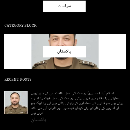
سیاست
CATEGORY BLOCK
پاکستان
RECENT POSTS
اسلام آباد (سہ پہر) ریاست کی اصل طاقت اس کے ہتھیاروں،
عمارتوں یا دفاتر میں نہیں ہوتی۔ ریاست کی اصل قوت وہ ادارے
ہوتے ہیں جو قانون کی عملداری کو یقینی بناتے ہیں اور وہ لوگ جو
ان اداروں کے وقار کو اپنے کردار، فیصلوں اور کارکردگی سے بلند
کرتے ہیں
پاکستان