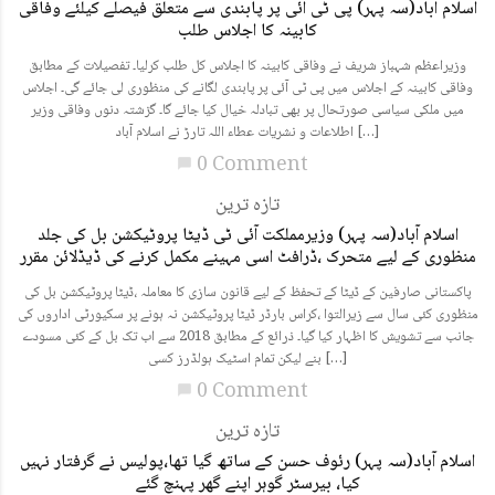
اسلام آباد(سہ پہر) پی ٹی آئی پر پابندی سے متعلق فیصلے کیلئے وفاقی
کابینہ کا اجلاس طلب
وزیراعظم شہباز شریف نے وفاقی کابینہ کا اجلاس کل طلب کرلیا۔ تفصیلات کے مطابق
وفاقی کابینہ کے اجلاس میں پی ٹی آئی پر پابندی لگانے کی منظوری لی جائے گی۔ اجلاس
میں ملکی سیاسی صورتحال پر بھی تبادلہ خیال کیا جائے گا۔ گزشتہ دنوں وفاقی وزیر
اطلاعات و نشریات عطاء اللہ تارڑ نے اسلام آباد […]
0 Comment
chat_bubble
تازہ ترین
اسلام آباد(سہ پہر) وزیرمملکت آئی ٹی ڈیٹا پروٹیکشن بل کی جلد
منظوری کے لیے متحرک ،ڈرافٹ اسی مہینے مکمل کرنے کی ڈیڈلائن مقرر
پاکستانی صارفین کے ڈیٹا کے تحفظ کے لیے قانون سازی کا معاملہ ،ڈیٹا پروٹیکشن بل کی
منظوری کئی سال سے زیرالتوا ،کراس بارڈر ڈیٹا پروٹیکشن نہ ہونے پر سکیورٹی اداروں کی
جانب سے تشویش کا اظہار کیا گیا۔ ذرائع کے مطابق 2018 سے اب تک بل کے کئی مسودے
بنے لیکن تمام اسٹیک ہولڈرز کسی […]
0 Comment
chat_bubble
تازہ ترین
اسلام آباد(سہ پہر) رئوف حسن کے ساتھ گیا تھا،پولیس نے گرفتار نہیں
کیا، بیرسٹر گوہر اپنے گھر پہنچ گئے