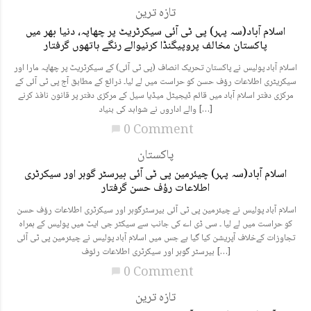
تازہ ترین
اسلام آباد(سہ پہر) پی ٹی آئی سیکرٹریٹ پر چھاپہ، دنیا بھر میں
پاکستان مخالف پروپیگنڈا کرنیوالے رنگے ہاتھوں گرفتار
اسلام آباد پولیس نے پاکستان تحریک انصاف (پی ٹی آئی) کے سیکرٹریٹ پر چھاپہ مارا اور
سیکریٹری اطلاعات رؤف حسن کو حراست میں لے لیا۔ ذرائع کے مطابق آج پی ٹی آئی کے
مرکزی دفتر اسلام آباد میں قائم ڈیجیٹل میڈیا سیل کے مرکزی دفتر پر قانون نافذ کرنے
والے اداروں نے شواہد کی بنیاد […]
0 Comment
chat_bubble
پاکستان
اسلام آباد(سہ پہر) چیئرمین پی ٹی آئی بیرسٹر گوہر اور سیکرٹری
اطلاعات رؤف حسن گرفتار
اسلام آباد پولیس نے چیئرمین پی ٹی آئی بیرسٹرگوہر اور سیکرٹری اطلاعات رؤف حسن
کو حراست میں لے لیا ۔ سی ڈی اے کی جانب سے سیکٹر جی ایٹ میں پولیس کے ہمراہ
تجاوزات کےخلاف آپریشن کیا گیا ہے جس میں اسلام آباد پولیس نے چیئرمین پی ٹی آئی
بیرسٹر گوہر اور سیکرٹری اطلاعات رئوف […]
0 Comment
chat_bubble
تازہ ترین