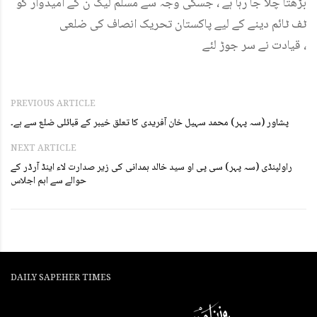
بڑھتا چلا جا رہا ہے ، جسکی وجہ سے مسلم لیگ ن کے امیدوار کو
ٹف ٹائم دینے کے لیے پاکستان تحریک انصاف کی ضلعی
قیادت نے سر جوڑ لئے ،
PREVIOUS ARTICLE
پشاور (سہ پہر) محمد سہیل خان آفریدی کا تعلق خیبر کے قبائلی ضلع سے ہے۔
NEXT ARTICLE
راولپنڈی (سہ پہر) سی پی او سید خالد ہمدانی کی زیر صدارت لاء اینڈ آرڈر کے
حوالے سے اہم اجلاس
DAILY SAPEHER TIMES