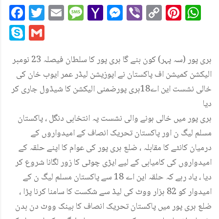
Facebook
Twitter
Email
Message
Yahoo
Messenger
Viber
Copy
Pint
W
Mail
Link
Skype
Gmail
ہری پور (سہ پہر) کون بنے گا ہری پور کا سلطان فیصلہ 23 نومبر
الیکشن کمیشن اف پاکستان نے اپوزیشن لیڈر عمر ایوب خان کی
خالی نشست این اے18ہری پورضمنی الیکشن کا شیڈول جاری کر
دیا
ہری پور میں خالی ہونے والی نشست پہ انتخابی دنگل ، پاکستان
مسلم لیگ ن اور پاکستان تحریک انصاف کے امیدواروں کے
درمیان کانٹے کا مقابلہ ، ضلع ہری پور کی عوام کا اپنے حلقہ کے
امیدواروں کی کامیابی کے لیے ایڑی چوٹی کا زور لگانا شروع کر
دیا ، یاد رہے کہ حلقہ این اے 18 سے پاکستان مسلم لیگ ن کے
امیدوار کو 82 ہزار ووٹ کی لیڈ سے شکست کا سامنا کرنا پڑا ،
ضلع ہری پور میں پاکستان تحریک انصاف کا بینک ووٹ دن بدن