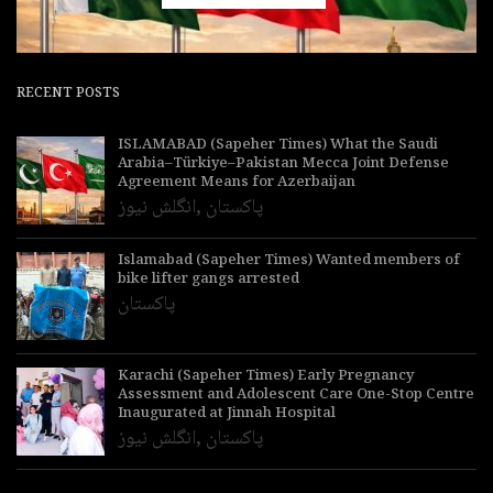
RECENT POSTS
ISLAMABAD (Sapeher Times) What the Saudi
Arabia–Türkiye–Pakistan Mecca Joint Defense
Agreement Means for Azerbaijan
پاکستان
,
انگلش نیوز
Islamabad (Sapeher Times) Wanted members of
bike lifter gangs arrested
پاکستان
Karachi (Sapeher Times) Early Pregnancy
Assessment and Adolescent Care One-Stop Centre
Inaugurated at Jinnah Hospital
پاکستان
,
انگلش نیوز