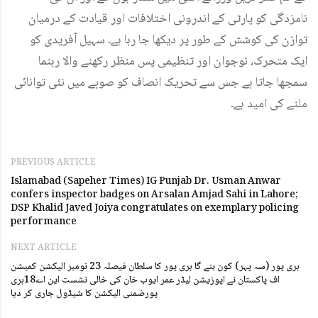
نامزدگی کو پارٹی کے اندرونی اختلافات اور قیادت کے درمیان
توازن کی کوشش کے طور پر دیکھا جا رہا ہے۔ سہیل آفریدی کو
ایک متحرک، نوجوان اور تنظیمی پس منظر رکھنے والا رہنما
سمجھا جاتا ہے جس سے تحریک انصاف کو صوبے میں نئی توانائی
ملنے کی امید ہے۔
PREVIOUS ARTICLE
Islamabad (Sapeher Times) IG Punjab Dr. Usman Anwar
confers inspector badges on Arsalan Amjad Sahi in Lahore;
DSP Khalid Javed Joiya congratulates on exemplary policing
performance
NEXT ARTICLE
ہری پور (سہ پہر) کون بنے گا ہری پور کا سلطان فیصلہ 23 نومبر الیکشن کمیشن
اف پاکستان نے اپوزیشن لیڈر عمر ایوب خان کی خالی نشست این اے18ہری
پورضمنی الیکشن کا شیڈول جاری کر دیا