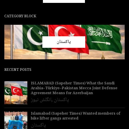
CATEGORY BLOCK
پاکستان
RECENT POSTS
ISLAMABAD (Sapeher Times) What the Saudi
Arabia–Türkiye–Pakistan Mecca Joint Defense
Agreement Means for Azerbaijan
پاکستان
,
انگلش نیوز
Islamabad (Sapeher Times) Wanted members of
bike lifter gangs arrested
پاکستان