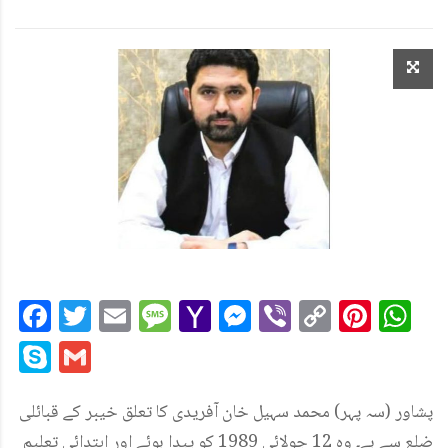
Facebook
Twitter
Email
Message
Yahoo
Messenger
Viber
Copy
Pint
W
Mail
Link
Skype
Gmail
پشاور (سہ پہر) محمد سہیل خان آفریدی کا تعلق خیبر کے قبائلی
ضلع سے ہے۔ وہ 12 جولائی 1989 کو پیدا ہوئے اور ابتدائی تعلیم