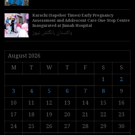
Karachi (Sapeher Times) Early Pregnancy
Assessment and Adolescent Care One-Stop Centre
Inaugurated at Jinnah Hospital
پاکستان
,
انگلش نیوز
August 2026
M
T
W
T
F
S
S
1
2
3
4
5
6
7
8
9
10
11
12
13
14
15
16
17
18
19
20
21
22
23
24
25
26
27
28
29
30