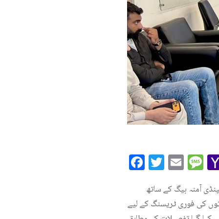
Facebook
Twitte
Ema
M
نڈی آمنہ بیگ کے ساتھ
توں کی فوری ٹریسنگ کے لیے
ینیشن کا فیصلہ بھی کیا گیا۔تفصیلات کے مطابق