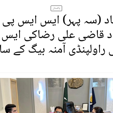
پاکستان
اد (سہ پہر) ایس ایس پی 
اد قاضی علی رضاکی ایس
اولپنڈی آمنہ بیگ کے سا