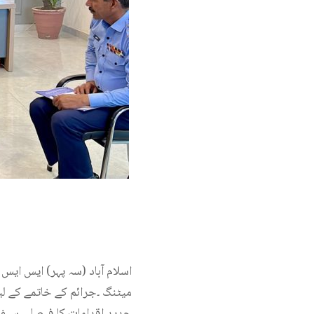
اسلام آباد (سہ پہر) ایس ایس
میٹنگ ۔جرائم کے خاتمے کے ل