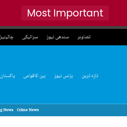
Most Important
تصاوہر
سندھی نیوز
سرائیکی
چائینیز 
تازہ ترین
بزنس نیوز
بین الاقوامی
پاکستان
ng News
Crime News