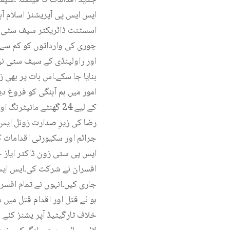
ایس ایس پی آپریشنز اسلام آ
اسسٹنٹ ڈائریکٹر سیف سٹی اس
چوری کی وارداتوں کو کم سے ک
اور راولپنڈی کے سیف سٹی نی
بنایا جا سکے۔اس بات پر بھی 
امور میں ہم آہنگی کو فروغ د
کے لیے 24 گھنٹے مانی
رضا کی زیرِ صدارت زونل ایس 
جرائم اور سکیورٹی اقدامات 
ایس پی سٹی زون ڈاکٹر ایاز 
افسران نے شرکت کی۔ایس ایس پ
جاری کیں۔انہوں نے تمام افسرا
ہو ئے قتل اور اقدام قتل میں
خلاف ٹارگیٹیڈ آپر یشنز کئے 