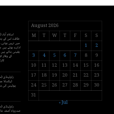
August 2026
اسلام آباد 
M
T
W
T
F
S
S
طاقت اس کے ہتھی
میں نہیں ہوتی۔
1
2
ادارے ہوتے ہیں ج
یقینی بناتے ہیں 
3
4
5
6
7
8
9
کے وقار کو
کارک
10
11
12
13
14
15
16
17
18
19
20
21
22
23
راولپنڈی (س
ٹیکسلا جو
24
25
26
27
28
29
30
پولیس کی من
31
« Jul
راولپنڈی (س
صدرواہ آصف خان