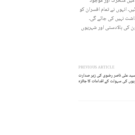
ڈ میں متحرک اور موجود
ں۔ انہوں نے تمام افسران کو
داشت نہیں کی جائے گی۔
ون کی بالادستی اور شہریوں
PREVIOUS ARTICLE
د سید علی ناصر رضوی کی زیر صدارت
ں کی سہولت کے اقدامات کا جائزہ