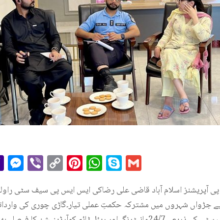
r
il
essage
Yahoo
Messenger
Viber
Copy
Pinterest
WhatsApp
Skype
Gmail
Mail
Link
 پی آپریشنز اسلام آباد قاضی علی رضاکی ایس ایس پی سیف سٹی راولپ
یے جڑواں شہروں میں مشترکہ حکمتِ عملی تیار۔گاڑی چوری کی واردا
جدید اقدامات کا فیصلہ ۔سیف سٹی کے ذریعے 24/7مانیٹرنگ اور ریئل ٹائم کوآرڈ