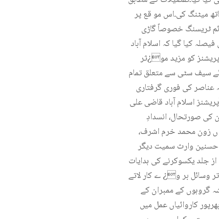
تھ میٹنگ کی۔اس مو قع پر
ئم ٹریسنگ خصوصاً گاڑی
صلہ کیا گیا کہ اسلام آباد
آپریشنز کو مزید مو¿ثر
ہوئے سیف سٹی سے متعلق تمام
ہ عناصر کی فوری گرفتاری
ی آپریشنز اسلام آباد قاضی علی
ن کی صورتحال، انسدادِ
واں زون محمد خرم اشرف،
ن حسنین وارث سمیت دیگر
از جلد یکسوکرنے کی ہدایات
 تر وسائل بر و¿ ے کار لاتے
شہ گروہوں کے ممبران کے
رپور کاروائیاں عمل میں