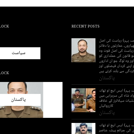
LOCK
RECENT POSTS
(سہ پہر) ریاست کی اصل
اروں، عمارتوں یا دفاتر
 ریاست کی اصل قوت وہ
سیاست
و قانون کی عملداری کو
اور وہ لوگ جو ان اداروں
 اپنے کردار، فیصلوں اور
ردگی سے بلند کرتے ہیں
LOCK
پاکستان
ہ پہر) ایس ایچ او تھانہ
اد شاہ کی سربراہی میں
پاکستان
شیات سپلائرز کے خلاف
کارروائیاں
پاکستان
ہ پہر) ایس ایچ او تھانہ
 کی جرائم پیشہ عناصر