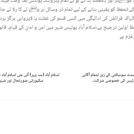
د مو¿ثر اور بامقصد بنا تے ہو ئے تمام پٹرولنگ یونٹس ہمہ وقت فیل
 تحفظ کو یقینی بنانے کے لیے تمام تر وسائل بر و¿ ئے کا رلا ئے جائی
کہاکہ فرائض کی ادائیگی میں کسی قسم کی غفلت یا لاپرواہی ہرگز بر
 اولین ترجیح ہے۔اسلام آباد پولیس شہر میں امن و امان کے قیام، قان
عزم ہے
سنٹ سوسائٹی کے زیر اہتمام آگاہی
اسلام آباد (سہ پہر) آئی جی اسلام آبا
فک پولیس کی خصوصی شرکت۔
سکیورٹی صورتحال اور شہریو