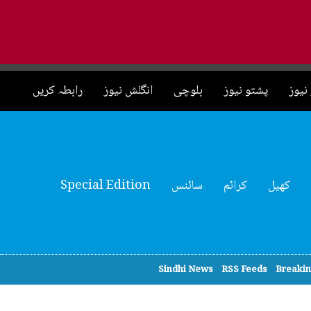
نیوز
پشتو نیوز
بلوچی
انگلش نیوز
رابطہ کریں
کھیل
کرائم
سائنس
Special Edition
Sindhi News
RSS Feeds
Breaki