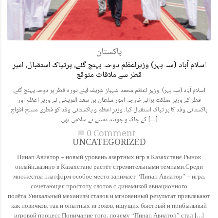
پاکستان
اسلام آباد (سہ پہر) وزیراعظم دوحہ پہنچ گئے، پرتپاک استقبال، امیرِ
قطر سے ملاقات متوقع
اسلام آباد (سہ پہر) وزیرِ اعظم محمد شہباز شریف اپنے دورہ قطر پر دوحہ پہنچ گئے.
قطر کے وزیرِ مملکت برائے خارجہ امور سلطان بن سعد المریخی نے وزیرِ اعظم اور
پاکستانی وفد کا پر تپاک استقبال کیا. وزیرِ اعظم و پاکستانی وفد کو قطری مسلح افواج
کے چاک و چوبند دستے نے سلامی بھی […]
0 Comment
chat_bubble
UNCATEGORIZED
Пинап Авиатор – новый уровень азартных игр в Казахстане Рынок
онлайн‑казино в Казахстане растёт стремительными темпами.Среди
множества платформ особое место занимает “Пинап Авиатор” – игра,
сочетающая простоту слотов с динамикой авиационного
полёта.Уникальный механизм ставок и мгновенный результат привлекают
как новичков, так и опытных игроков, ищущих быстрый и прибыльный
игровой процесс.Понимание того, почему “Пинап Авиатор” стал […]