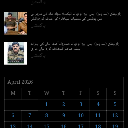
پاکستان
راولپنڈی (سہ پہر) ایس ایچ او تھانہ ٹیکسلا جواد شاہ کی سربراہی
میں پولیس کی منشیات سپلائرز کے خلاف کارروائیاں
پاکستان
راولپنڈی (سہ پہر) ایس ایچ او تھانہ صدرواہ آصف خان کی جرائم
پیشہ عناصر کیخلاف کاروائیاں جاری
پاکستان
April 2026
M
T
W
T
F
S
S
1
2
3
4
5
6
7
8
9
10
11
12
13
14
15
16
17
18
19