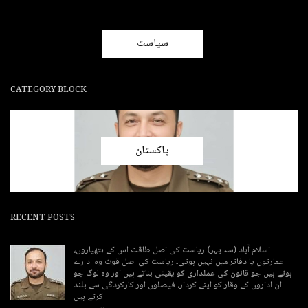
سیاست
CATEGORY BLOCK
پاکستان
RECENT POSTS
اسلام آباد (سہ پہر) ریاست کی اصل طاقت اس کے ہتھیاروں،
عمارتوں یا دفاتر میں نہیں ہوتی۔ ریاست کی اصل قوت وہ ادارے
ہوتے ہیں جو قانون کی عملداری کو یقینی بناتے ہیں اور وہ لوگ جو
ان اداروں کے وقار کو اپنے کردار، فیصلوں اور کارکردگی سے بلند
کرتے ہیں