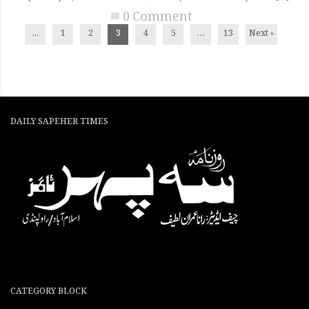
0 Comment
chat_bubble
...
1
2
3
4
5
…
13
Next »
DAILY SAPEHER TIMES
CATEGORY BLOCK