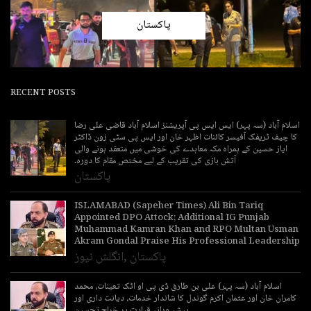
پاکستان
RECENT POSTS
اسلام آباد (سہ پہر) ایس ایس پی آپریشنز اسلام آباد قاضی علی رضا
کا چیف ٹریفک آفیسر کائنات اظہر خان اور ایس پی سٹی زون ڈاکٹر
ایاز حسین کے ہمراہ مکہ معاہدے کی خوشی میں منعقد ہونے والی
آتش بازی کی تقریب کے لیے مختص مقام کا دورہ۔
پاکستان
ISLAMABAD (Sapeher Times) Ali Bin Tariq
Appointed DPO Attock; Additional IG Punjab
Muhammad Kamran Khan and RPO Multan Usman
Akram Gondal Praise His Professional Leadership
پاکستان
,
انگلش نیوز
اسلام آباد (سہ پہر) علی بن طارق ڈی پی او اٹک تعینات، محمد
کامران خان اور عثمان اکرم گوندل کا شاندار خدمات، دیانت داری اور
پیشہ ورانہ قیادت پر خراجِ تحسین