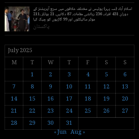
اسلام آباد (سہ پہر) پولیس نے مختلف علاقوں میں سرچ آپریشنز کے
دوران 431 افراد، 236 رہائشی مقامات، 87 دکانیں، 21 ہوٹلز ،211
موٹر سائیکلوں اور 99 گاڑیوں کو چیک کیا
پاکستان
July 2025
M
T
W
T
F
S
S
1
2
3
4
5
6
7
8
9
10
11
12
13
14
15
16
17
18
19
20
21
22
23
24
25
26
27
28
29
30
31
« Jun
Aug »