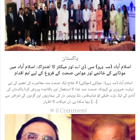
پاکستان
اسلام آباد (سہ پہر) سی ڈی اے اور میکٹر کا اشتراک: اسلام آباد میں
موٹاپے کے خاتمے اور عوامی صحت کے فروغ کے لیے اہم اقدام
اسلام آباد (سہ پہر):- موٹاپے (موٹاپے) کا علاج ایک صحت مند معاشرے کی تعمیر کے لیے
نہایت ضروری ہے کیونکہ صحت مند غذا کا استعمال اور باقاعدہ ورزش کرنا پاکستان کی
آبادی کے ایک بڑے طبقے کو ذیابیطس، بلڈ پریشر، دل کی بیماریوں اور گردوں کے امراض سے
بچا سکتا ہے۔ ان خیالات کا اظہار […]
0 Comment
chat_bubble