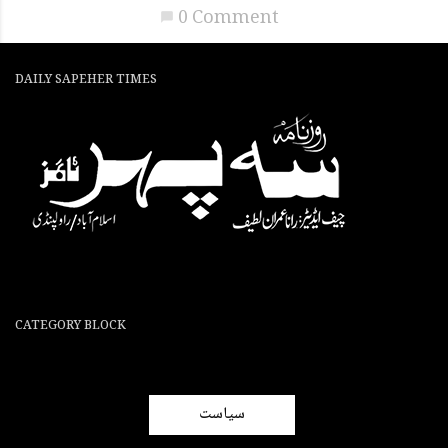
0 Comment
chat_bubble
DAILY SAPEHER TIMES
CATEGORY BLOCK
سیاست