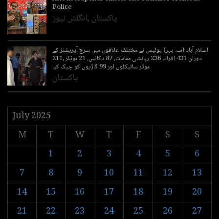
Police
انگلش نیوز
,
پاکستان
اسلام آباد (سہ پہر) پولیس نے مختلف علاقوں میں سرچ آپریشنز کے
دوران 431 افراد، 236 رہائشی مقامات، 87 دکانیں، 21 ہوٹلز ،211
موٹر سائیکلوں اور 99 گاڑیوں کو چیک کیا
پاکستان
July 2025
M
T
W
T
F
S
S
1
2
3
4
5
6
7
8
9
10
11
12
13
14
15
16
17
18
19
20
21
22
23
24
25
26
27