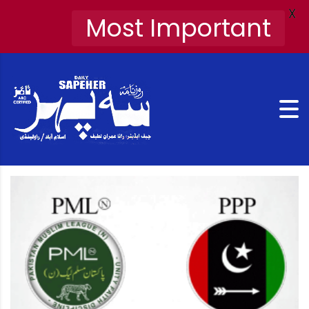
X
Most Important