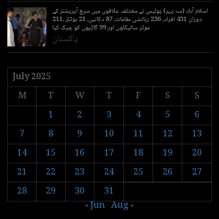
اسلام آباد (سہ پہر) پولیس نے مختلف علاقوں میں سرچ آپریشنز کے
دوران 431 افراد، 236 رہائشی مقامات، 87 دکانیں، 21 ہوٹلز ،211
موٹر سائیکلوں اور 99 گاڑیوں کو چیک کیا
پاکستان
July 2025
M
T
W
T
F
S
S
1
2
3
4
5
6
7
8
9
10
11
12
13
14
15
16
17
18
19
20
21
22
23
24
25
26
27
28
29
30
31
« Jun
Aug »