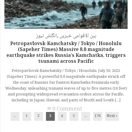
بین الاقوامی خبریں
,
انگلش نیوز
Petropavlovsk-Kamchatsky / Tokyo / Honolulu
(Sapeher Times) Massive 8.8 magnitude
earthquake strikes Russia’s Kamchatka, triggers
tsunami across Pacific
Petropavlovsk-Kamchatsky / Tokyo / Honolulu, July 30, 2025
(Sapeher Times): A powerful 8.8 magnitude earthquake struck off
the coast of Russia’s Far Eastern Kamchatka Peninsula early
Wednesday, unleashing tsunami waves of up to five metres (16 feet)
and prompting widespread evacuation orders across the Pacific,
including in Japan, Hawaii, and parts of North and South […]
0 Comment
chat_bubble
...
1
2
3
4
5
…
176
Next »