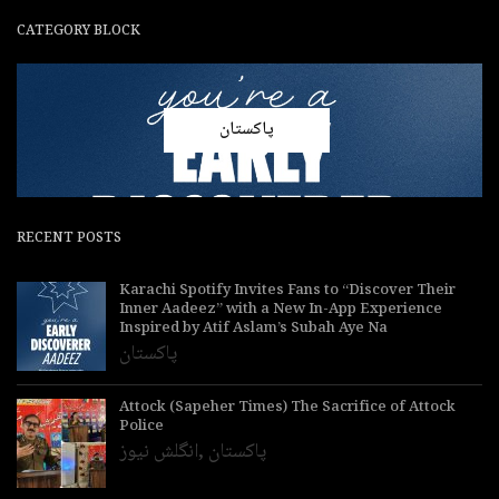
CATEGORY BLOCK
پاکستان
RECENT POSTS
Karachi Spotify Invites Fans to “Discover Their
Inner Aadeez” with a New In-App Experience
Inspired by Atif Aslam’s Subah Aye Na
پاکستان
Attock (Sapeher Times) The Sacrifice of Attock
Police
پاکستان
,
انگلش نیوز