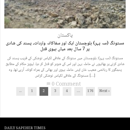
پاکستان
مستونگ (سہ پہر) بلوچستان ایک اور سفاکانہ واردات، پسند کی شادی
پر 7 سال بعد میاں بیوی قتل
مستونگ (سہ پہر): بلوچستان میں ستونگ کے علاقے لکپاس نوشکی کے قریب پسند کی
شادی کرنے پر بھائیوں نے حاملہ بہن اور اس کے شوہر کو قتل کر دیا۔ لیویز حکام کے مطابق
پنجگور کا رہائشی شعیب خان اپنی حاملہ بیوی اور بھائی کے ہمراہ کوئٹہ آرہے تھا، وہ
مستونگ کے علاقے لکپاس نوشکی کراس […]
0 Comment
chat_bubble
...
1
2
3
4
…
176
Next »
DAILY SAPEHER TIMES