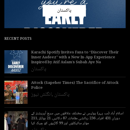
پاکستان
RECENT POSTS
Karachi Spotify Invites Fans to “Discover Their
Inner Aadeez” with a New In-App Experience
Inspired by Atif Aslam’s Subah Aye Na
پاکستان
Attock (Sapeher Times) The Sacrifice of Attock
Police
پاکستان
,
انگلش نیوز
اسلام آباد (سہ پہر) پولیس نے مختلف علاقوں میں سرچ آپریشنز کے
دوران 431 افراد، 236 رہائشی مقامات، 87 دکانیں، 21 ہوٹلز ،211
موٹر سائیکلوں اور 99 گاڑیوں کو چیک کیا