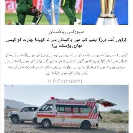
سپورٹس
,
پاکستان
کراچی (سہ پہر) ایشیا کپ میں پاکستان سے نہ کھیلنا بھارت کو کیسے
بھاری پڑسکتا ہے؟
کراچی (سہ پہر):ماہرین نے واضح کیا ہے کہ بھارتی ٹیم نے ایشیا کپ میں پاکستان کے ساتھ
کھیلنے سے انکار کیا تو پوائنٹس گرین شرٹس کو مل جائیں گے۔ ایشیا کپ میں پاکستان سے
میچ پر بھارت میں شورشرابا جاری ہے، بھارت نے اپنی حکومت سے اجازت ملنے کے بعد
ایشیا کپ میں شرکت اور […]
0 Comment
chat_bubble