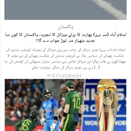
پاکستان
اسلام آباد (سہ پہر) بھارت کا پرلے میزائل کا تجربہ، پاکستان کا کون سا
جدید ہتھیار منہ توڑ جواب دے گا؟
اسلام آباد (سہ پہر) مودی سرکار کی جانب سے پرلے میزائل کے تجربات آپریشن سندور کی
شکست چھپانے کی سیاسی چال ہے۔ آپریشن سندور کی شکست چھپانے کے لیے مودی کا
جھوٹا کھیل بے نقاب ہوگیا اور میزائل نمائش سے سیاسی بحران سنبھالنے کی کوشش کی جا
رہی ہے۔ مودی سرکار کی جنگی جنونیت خطے […]
0 Comment
chat_bubble