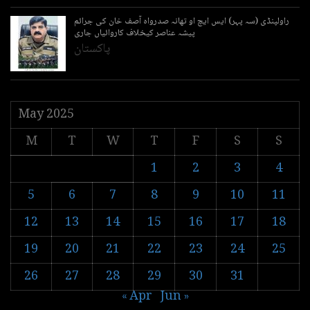
راولپنڈی (سہ پہر) ایس ایچ او تھانہ صدرواہ آصف خان کی جرائم
پیشہ عناصر کیخلاف کاروائیاں جاری
پاکستان
May 2025
M
T
W
T
F
S
S
1
2
3
4
5
6
7
8
9
10
11
12
13
14
15
16
17
18
19
20
21
22
23
24
25
26
27
28
29
30
31
« Apr
Jun »