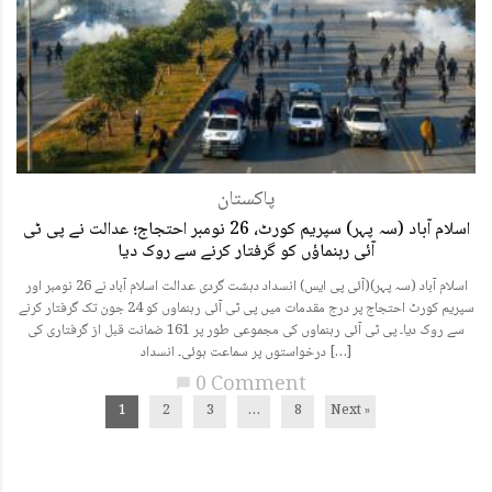
پاکستان
اسلام آباد (سہ پہر) سپریم کورٹ، 26 نومبر احتجاج؛ عدالت نے پی ٹی
آئی رہنماؤں کو گرفتار کرنے سے روک دیا
اسلام آباد (سہ پہر)(آئی پی ایس) انسداد دہشت گردی عدالت اسلام آباد نے 26 نومبر اور
سپریم کورٹ احتجاج پر درج مقدمات میں پی ٹی آئی رہنماوں کو 24 جون تک گرفتار کرنے
سے روک دیا۔ پی ٹی آئی رہنماوں کی مجموعی طور پر 161 ضمانت قبل از گرفتاری کی
درخواستوں پر سماعت ہوئی۔ انسداد […]
0 Comment
chat_bubble
1
2
3
…
8
Next »