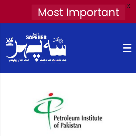
X
Most Important