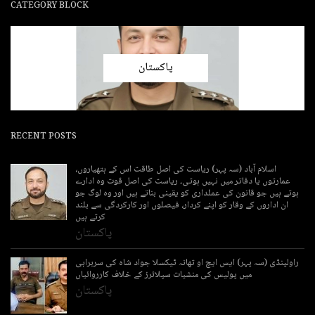
CATEGORY BLOCK
پاکستان
RECENT POSTS
اسلام آباد (سہ پہر) ریاست کی اصل طاقت اس کے ہتھیاروں،
عمارتوں یا دفاتر میں نہیں ہوتی۔ ریاست کی اصل قوت وہ ادارے
ہوتے ہیں جو قانون کی عملداری کو یقینی بناتے ہیں اور وہ لوگ جو
ان اداروں کے وقار کو اپنے کردار، فیصلوں اور کارکردگی سے بلند
کرتے ہیں
پاکستان
راولپنڈی (سہ پہر) ایس ایچ او تھانہ ٹیکسلا جواد شاہ کی سربراہی
میں پولیس کی منشیات سپلائرز کے خلاف کارروائیاں
پاکستان