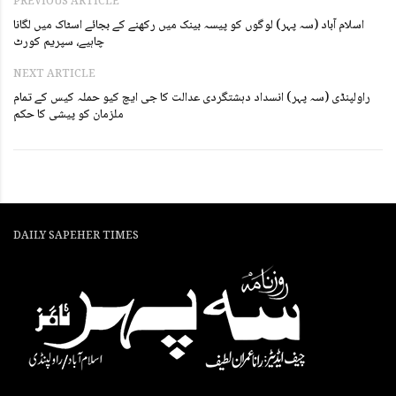
PREVIOUS ARTICLE
اسلام آباد (سہ پہر) لوگوں کو پیسہ بینک میں رکھنے کے بجائے اسٹاک میں لگانا
چاہیے، سپریم کورٹ
NEXT ARTICLE
راولپنڈی (سہ پہر) انسداد دہشتگردی عدالت کا جی ایچ کیو حملہ کیس کے تمام
ملزمان کو پیشی کا حکم
DAILY SAPEHER TIMES