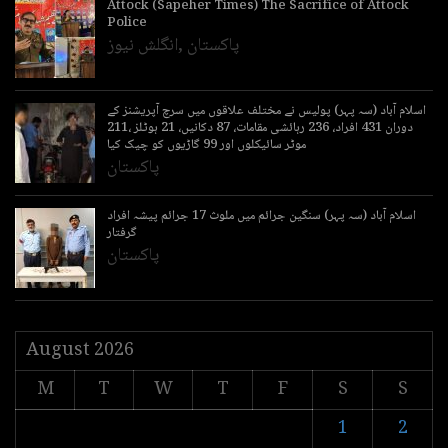
Attock (Sapeher Times) The Sacrifice of Attock
Police
پاکستان
,
انگلش نیوز
اسلام آباد (سہ پہر) پولیس نے مختلف علاقوں میں سرچ آپریشنز کے
دوران 431 افراد، 236 رہائشی مقامات، 87 دکانیں، 21 ہوٹلز ،211
موٹر سائیکلوں اور 99 گاڑیوں کو چیک کیا
پاکستان
اسلام آباد (سہ پہر) سنگین جرائم میں ملوث 17 جرائم پیشہ افراد
گرفتار
پاکستان
August 2026
M
T
W
T
F
S
S
1
2