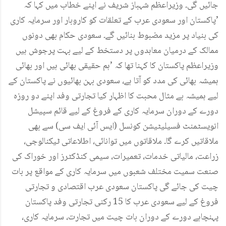
جائیں گی۔ وزیراعظم شہباز شریف نے اپنے خطاب میں کہا کہ
’پاکستان اور سعودی عرب کے تعلقات کو کاروبار اور سرمایہ کاری
کی بنیاد پر مزید مضبوط بنائیں گے۔ سعودی حکام بھی دونوں
ممالک کے درمیان معاہدوں پر دستخط کے لیے بہت پرجوش ہیں
وزیراعظم پاکستان کا کہنا تھا کہ ’ہم حقیقی بھائی ہیں اور بھائی
ہمیشہ بھائی کی مدد کو آتا ہے، سعودی بہن بھائیوں نے پاکستان کے
لیے ہمیشہ بے مثال محبت کا اظہار کیا تجارتی وفد اپنے دو روزہ
دورے کے دوران سرمایہ کاری کے فروغ کے لیے قائم سپیشل
انویسٹمنٹ فسیلیٹیشن کونسل (ایس آئی ایف سی) سے بھی
ملاقاتیں کرے گا۔ ملاقاتوں میں توانائی، اطلاعاتی ٹیکنالوجی،
زراعت، مالیاتی خدمات، تعمیرات، سیمی کنڈکٹرز اور خوراک کی
صنعت سمیت مختلف شعبوں میں سرمایہ کاری کے مواقع پر بات
چیت کی جائے گی پاکستان سعودی عرب اقتصادی و تجارتی
فروغ کے لیے سعودی عرب کا 15 رکنی تجارتی وفد پاکستان
پہنچاہے دورے کے دوران بات چیت میں تجارت، سرمایہ کاری،