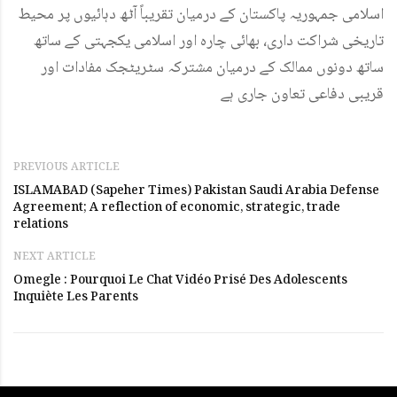
اسلامی جمہوریہ پاکستان کے درمیان تقریباً آٹھ دہائیوں پر محیط
تاریخی شراکت داری، بھائی چارہ اور اسلامی یکجہتی کے ساتھ
ساتھ دونوں ممالک کے درمیان مشترکہ سٹریٹجک مفادات اور
قریبی دفاعی تعاون جاری ہے
PREVIOUS ARTICLE
ISLAMABAD (Sapeher Times) Pakistan Saudi Arabia Defense
Agreement; A reflection of economic, strategic, trade
relations
NEXT ARTICLE
Omegle : Pourquoi Le Chat Vidéo Prisé Des Adolescents
Inquiète Les Parents