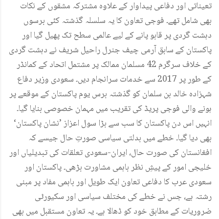
تعیناتی اور دفاعی پیداوار کے علاوہ مشترکہ مشقوں کے نکات
بھی شامل تھے۔ فوجی تعاون کا یہ سلسلہ گذشتہ کئی برسوں
دہشت گردی پر قابو پانے کے لیے عالمی سطح تک پھیل گیا اور
پاکستان کے سابق آرمی چیف جنرل راحیل شریف نے دہشت گردی
کے خلاف سرگرم 42 مسلمان ممالک پر مشتمل اتحاد کے کمانڈر
کے طور پر 2017 سے خدمات سرانجام دیں۔ سعودی وزیر دفاع
شہزادہ خالد بن سلمان کو گذشتہ برس یوم پاکستان کے موقعے پر
ہونے والی فوجی پریڈ کی تقریب میں مہمان خصوصی بنایا گیا۔
انہیں اس دن پاکستان کا سب سے بڑا سول اعزاز ’نشان پاکستان‘
بھی دیا گیا۔ خطے میں بدلتی سیاسی صورتِ حال جیسے کہ
افغانستان کی صورت حال، ایران-سعودی تعلقات کی تبدیلیاں اور
خلیجی امور کے پیشِ نظر باہمی مشاورت بڑھی۔ پاکستان اور
سعودی عرب کا دفاعی تعاون ایک طویل اور باہمی مفاد پر مبنی
رشتہ ہے، جس نے خطے کی مختلف سیاسی اور سکیورٹی
ضروریات کے مطابق خود کو ڈھالا ہے۔ یہ تعاون مستقبل میں بھی