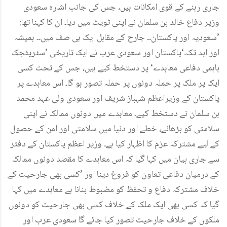
جاری رہنے کے قوی امکانات ہیں، جس کی جانب اشارہ سعودی
وزیر دفاع خالد بن سلمان نے اپنی ٹویٹ میں دیا۔ ان کا کہنا تھا:
’سعودیہ اور پاکستان۔۔ جارح کے مقابل ایک ہی صف میں۔۔ ہمیشہ
اور ابد تک۔‘پاکستان اور سعودی عرب نے ایک تاریخی ’سٹریٹجک
باہمی دفاعی معاہدے‘ پر دستخط کیے ہیں، جس کے تحت کسی
ایک پر ملک پر حملہ دونوں پر حملہ تصور ہو گا۔ اس معاہدے پر
پاکستان کے وزیراعظم شہباز شریف اور سعودی ولی عہد محمد
بن سلمان نے دستخط کیے۔ معاہدے میں دونوں ممالک نے اپنی
سلامتی کو بڑھانے، خطے اور دنیا میں سلامتی اور امن کے حصول
کے لیے مشترکہ عزم کا اظہار کیا ہے۔ وزیر اعظم پاکستان کے دفتر
سے جاری بیان میں کہا گیا کہ اس معاہدے کا مقصد دونوں ممالک
کے درمیان دفاعی تعاون کو فروغ دینا اور ’کسی بھی جارحیت کے
خلاف مشترکہ دفاع و تحفظ کو مضبوط بنانا ہے معاہدے میں کہا
گیا کہ کسی بھی ایک ملک کے خلاف کسی بھی جارحیت کو دونوں
ملکوں کے خلاف جارحیت تصور کیا جائے گا سعودی عرب اور