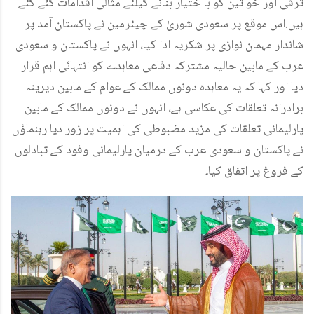
ترقی اور خواتین کو بااختیار بنانے کیلئے مثالی اقدامات کئے گئے
ہیں.اس موقع پر سعودی شوریٰ کے چیئرمین نے پاکستان آمد پر
شاندار مہمان نوازی پر شکریہ ادا کیا، انہوں نے پاکستان و سعودی
عرب کے مابین حالیہ مشترکہ دفاعی معاہدے کو انتہائی اہم قرار
دیا اور کہا کہ یہ معاہدہ دونوں ممالک کے عوام کے مابین دیرینہ
برادرانہ تعلقات کی عکاسی ہے، انہوں نے دونوں ممالک کے مابین
پارلیمانی تعلقات کی مزید مضبوطی کی اہمیت پر زور دیا رہنماؤں
نے پاکستان و سعودی عرب کے درمیان پارلیمانی وفود کے تبادلوں
کے فروغ پر اتفاق کیا۔