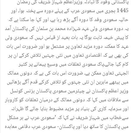
پاکستانی وفود کا تبادلہ وزیراعظم شہباز شریف کی رمضان
1445 ہجری میں سعودی عرب کے پہلے دورہ سے پختہ ہوا، اور
حالیہ سعودی وفد کا دورہ آگے بڑھ رہا ہے، اور کہا جا سکتا ہے کہ
یہ دورہ سعودی ولی عہد شہزادہ محمد بن سلمان کی پاکستان آمد
کا پیش خیمہ ثابت ہوگا یہ بات بعید از قیاس نہیں کہ سعودی ولی
عہد کا ممکنہ دورہ مزید تعاون پر مشتمل ہو اور ضرورت اس بات
کی بھی ہے کہ اقتصادی تعاون میں نئی جہتیں تلاش کرکے ان پر
کام کیا جائے،پاک سعودی تعلقات میں وسیع پیمانے پر کثیر
الجہتی تعاون ممکن ہے، ضرورت اس بات کی ہے کہ دونوں ممالک
میں بیٹھے ماہرین ان نئی جہتوں کو تلاش کرکے قدم آگے بڑھائیں
وزیر اعظم پاکستان نے چیئرمین سعودی پاکستان بزنس کونسل
سے ملاقات میں کہا کہ دونوں ممالک کے درمیان تعلقات کو کاروبار
اور سرمایہ کاری کی بنیاد پر مزید مضبوط بنایا جائے گا ظہرانہ
سےخطاب میں شہباز شریف نے کہا کہ ’سعودی عرب نے ہر مشکل
میں پاکستان کا ساتھ دیا اور پاکستان- سعودی عرب دفاعی معاہدہ