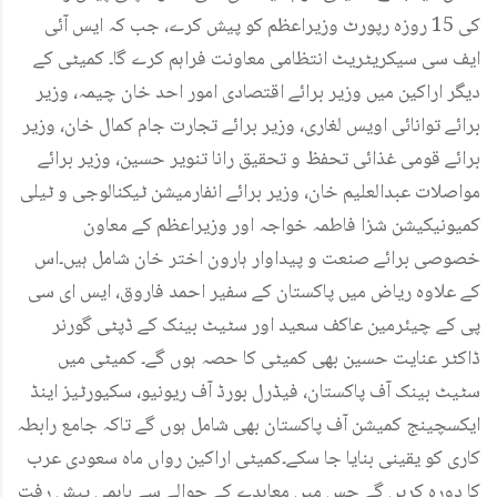
کی 15 روزہ رپورٹ وزیراعظم کو پیش کرے، جب کہ ایس آئی
ایف سی سیکریٹریٹ انتظامی معاونت فراہم کرے گا۔ کمیٹی کے
دیگر اراکین میں وزیر برائے اقتصادی امور احد خان چیمہ، وزیر
برائے توانائی اویس لغاری، وزیر برائے تجارت جام کمال خان، وزیر
برائے قومی غذائی تحفظ و تحقیق رانا تنویر حسین، وزیر برائے
مواصلات عبدالعلیم خان، وزیر برائے انفارمیشن ٹیکنالوجی و ٹیلی
کمیونیکیشن شزا فاطمہ خواجہ اور وزیراعظم کے معاون
خصوصی برائے صنعت و پیداوار ہارون اختر خان شامل ہیں۔اس
کے علاوہ ریاض میں پاکستان کے سفیر احمد فاروق، ایس ای سی
پی کے چیئرمین عاکف سعید اور سٹیٹ بینک کے ڈپٹی گورنر
ڈاکٹر عنایت حسین بھی کمیٹی کا حصہ ہوں گے۔ کمیٹی میں
سٹیٹ بینک آف پاکستان، فیڈرل بورڈ آف ریونیو، سکیورٹیز اینڈ
ایکسچینج کمیشن آف پاکستان بھی شامل ہوں گے تاکہ جامع رابطہ
کاری کو یقینی بنایا جا سکے۔کمیٹی اراکین رواں ماہ سعودی عرب
کا دورہ کریں گے جس میں معاہدے کے حوالے سے باہمی پیش رفت