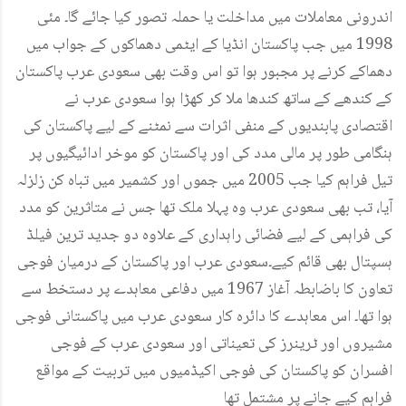
اندرونی معاملات میں مداخلت یا حملہ تصور کیا جائے گا۔ مئی
1998 میں جب پاکستان انڈیا کے ایٹمی دھماکوں کے جواب میں
دھماکے کرنے پر مجبور ہوا تو اس وقت بھی سعودی عرب پاکستان
کے کندھے کے ساتھ کندھا ملا کر کھڑا ہوا سعودی عرب نے
اقتصادی پابندیوں کے منفی اثرات سے نمٹنے کے لیے پاکستان کی
ہنگامی طور پر مالی مدد کی اور پاکستان کو موخر ادائیگیوں پر
تیل فراہم کیا جب 2005 میں جموں اور کشمیر میں تباہ کن زلزلہ
آیا، تب بھی سعودی عرب وہ پہلا ملک تھا جس نے متاثرین کو مدد
کی فراہمی کے لیے فضائی راہداری کے علاوہ دو جدید ترین فیلڈ
ہسپتال بھی قائم کیے۔سعودی عرب اور پاکستان کے درمیان فوجی
تعاون کا باضابطہ آغاز 1967 میں دفاعی معاہدے پر دستخط سے
ہوا تھا۔ اس معاہدے کا دائرہ کار سعودی عرب میں پاکستانی فوجی
مشیروں اور ٹرینرز کی تعیناتی اور سعودی عرب کے فوجی
افسران کو پاکستان کی فوجی اکیڈمیوں میں تربیت کے مواقع
فراہم کیے جانے پر مشتمل تھا