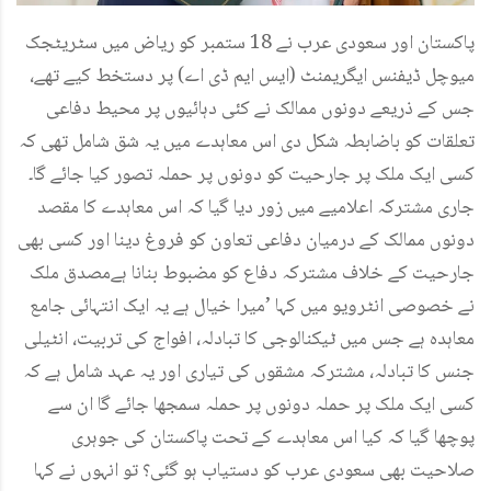
پاکستان اور سعودی عرب نے 18 ستمبر کو ریاض میں سٹریٹجک
میوچل ڈیفنس ایگریمنٹ (ایس ایم ڈی اے) پر دستخط کیے تھے،
جس کے ذریعے دونوں ممالک نے کئی دہائیوں پر محیط دفاعی
تعلقات کو باضابطہ شکل دی اس معاہدے میں یہ شق شامل تھی کہ
کسی ایک ملک پر جارحیت کو دونوں پر حملہ تصور کیا جائے گا۔
جاری مشترکہ اعلامیے میں زور دیا گیا کہ اس معاہدے کا مقصد
دونوں ممالک کے درمیان دفاعی تعاون کو فروغ دینا اور کسی بھی
جارحیت کے خلاف مشترکہ دفاع کو مضبوط بنانا ہےمصدق ملک
نے خصوصی انٹرویو میں کہا ’میرا خیال ہے یہ ایک انتہائی جامع
معاہدہ ہے جس میں ٹیکنالوجی کا تبادلہ، افواج کی تربیت، انٹیلی
جنس کا تبادلہ، مشترکہ مشقوں کی تیاری اور یہ عہد شامل ہے کہ
کسی ایک ملک پر حملہ دونوں پر حملہ سمجھا جائے گا ان سے
پوچھا گیا کہ کیا اس معاہدے کے تحت پاکستان کی جوہری
صلاحیت بھی سعودی عرب کو دستیاب ہو گئی؟ تو انہوں نے کہا