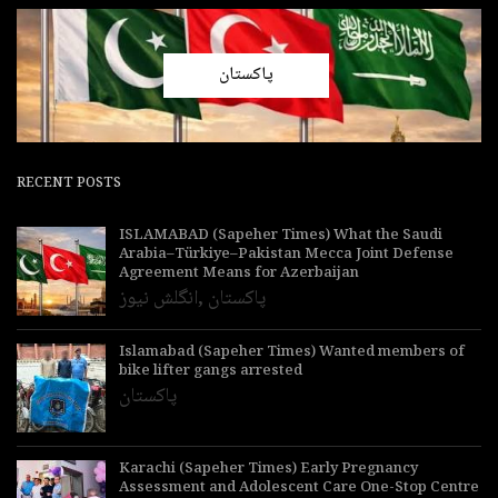
پاکستان
RECENT POSTS
ISLAMABAD (Sapeher Times) What the Saudi
Arabia–Türkiye–Pakistan Mecca Joint Defense
Agreement Means for Azerbaijan
پاکستان
,
انگلش نیوز
Islamabad (Sapeher Times) Wanted members of
bike lifter gangs arrested
پاکستان
Karachi (Sapeher Times) Early Pregnancy
Assessment and Adolescent Care One-Stop Centre