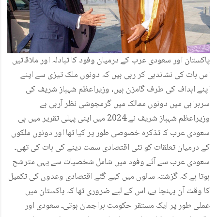
پاکستان اور سعودی عرب کے درمیان وفود کا تبادلہ اور ملاقاتیں
اس بات کی نشاندہی کر رہی ہیں کہ دونوں ملک تیزی سے اپنے
اپنے اہداف کی طرف گامزن ہیں، وزیراعظم شہباز شریف کی
سربراہی میں دونوں ممالک میں گرمجوشی نظر آرہی ہے
وزیراعظم شہباز شریف نے 2024 میں اپنی پہلی تقریر میں ہی
سعودی عرب کا تذکرہ خصوصی طور پر کیا تھا اور دونوں ملکوں
کے درمیان تعلقات کو نئی اقتصادی سمت دینے کی بات کی تھی۔
سعودی عرب سے آئے وفود میں شامل شخصیات سے یہی مترشح
ہوتا ہے کہ گزشتہ سالوں میں کیے گئے اقتصادی وعدوں کی تکمیل
کا وقت آن پہنچا ہے، اس کے لیے ضروری تھا کہ پاکستان میں
عملی طور پر ایک مستقر حکومت براجمان ہوتی۔ سعودی اور