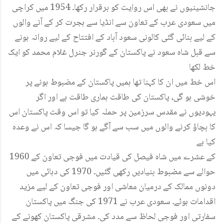
جانشینیوں نے بھی اس روایت کو برقرار رکھا۔ 1954 میں کراچی
میں سعودی عرب کے تعاون سے انڈیا سے ہجرت کر کے آنے والوں
کے لیے بنائی گئی کالونی سعود آباد کے افتتاح کے لیے روانہ ہونے
سے قبل شاہ سعود نے پاکستان کے گورنر جنرل غلام محمد کو ایک
خط لکھا
اس خط میں ان کا کہنا تھا ہمیں پاکستان کے مضبوط ہونے پر
خوشی ہو گی، پاکستان کی طاقت ہماری طاقت ہے اور اگر
یہودیوں نے مقدس سرزمین پر حملہ کیا تو اس وقت پاکستان اس
کا بچاؤ کرنے والوں میں سب سے آگے ہو گا جیسا کہ اس نے وعدہ
کیا ہے
1960 کے عشرے میں شاہ فیصل کی قیادت میں فوجی تعاون کے
حوالے سے مضبوط بنیادیں رکھی گئیں۔ 1970 کی دہائی میں
دونوں ممالک کے درمیان معاشی اور فوجی تعاون کے لیے مزید
اقدامات ہوئے۔ سعودی عرب نے 1971 کی جنگ میں پاکستان
سفارتی اور فوجی لحاظ سے مدد کی۔ مشرقی پاکستان کھونے کے