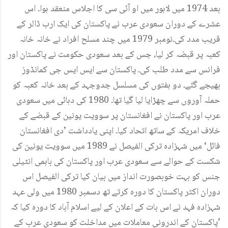
بعد 1974 میں لاہور میں او آئی سی کا اجلاس منعقد ہوا۔ اس
عشرے کے دوران سعودی عرب نے پاکستان کی ایک ارب ڈالر کے
قریب مدد کی۔نومبر 1979 میں چند مسلح افراد نے خانہ خانہ
کعبہ پر قبضہ کر لیا، جس کے بعد سعودی حکومت نے پاکستان اور
فرانس سے مدد طلب کی۔ پاکستان سے ایس ایس جی کمانڈوز
بھیجے گئے۔ دو ہفتوں کی مسلسل جدوجہد کے بعد خانہ کعبہ کو
حملہ آوروں سے چھڑایا لیا گیا تھا۔ 1980 کی دہائی میں سعودی
عرب اور پاکستان نے افغانستان پر سوویت یونین کے قبضے کے
خلاف امریکہ کے ساتھ اتحاد کیا۔ اپنی یادداشت ’دی افغانستان
فائل‘ میں شہزادہ ترکی الفیصل نے 1989 میں سوویت یونین کی
شکست کے حوالے سے سعودی عرب اور پاکستان کی باہمی انٹیلی
جنس کو بہت خوبصورت انداز میں بیان کیا ترکی الفیصل اس
دوران اکثر پاکستان کا دورہ کرتے تھ دسمبر 1980 میں ولی عہد
شہزادہ فہد نے اس بات کے اعلان کے لیے اسلام آباد کا دورہ کیا کہ
’پاکستان کے اندرونی معاملات میں مداخلت کو سعودی عرب کے