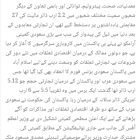
معدنیات، صحت، پیٹرولیم، توانائی اور باہمی تعاون کے دیگر
شعبوں سمیت مختلف شعبوں میں 2.2 ارب ڈالر مالیت کی 27
مفاہمتی یادداشتوں پر دستخط کیے تھے۔ ان تجارتی معاہدوں کے
بعد دنیا میں تیل کی پیدوار کی سب سے بڑی سعودی کمپنی
آرامکو نے پہلے ہی پاکستان میں کاروباری سرگرمیوں کا آغاز کر دیا
ہے، جو دونوں ممالک کے درمیان اقتصادی تعلقات میں نئے دور کی
شروعات ہے۔ تجارتی تعلقات کو وسعت دینے کے لیے اسلام آباد
میں پاکستان سعودی بزنس فورم کا انعقاد بھی کیا گیا تھا جس
سے سعودی عرب اور پاکستان کے درمیان تجارتی حجم جو 5.12
ارب ڈالر تھا گذشتہ ایک برس میں وہ تقریباً 5.5 سے 6 ارب
امریکی ڈالر سالانہ کے درمیان رہا۔ پاکستان کی حکومت نے سعودی
عرب کے ساتھ دو طرفہ اقتصادی تعلقات اور مذاکرات کو آگے
بڑھانے کے لیے ایک اعلیٰ سطحی کمیٹی تشکیل دی ہے وزیر اعظم
آفس کی جانب سے جاری نوٹیفکیشن کے مطابق کمیٹی کی
مشترکہ صدارت وزیر برائے موسمیاتی تبدیلی مصدق مسعود ملک