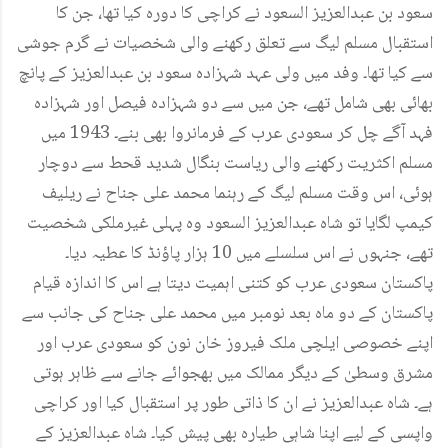
سعود بن عبدالعزیز السعود نے کراچی کا دورہ کیا تھا، جن کا
استقبال مسلم لیگ سے تعلق رکھنے والی شخصیات نے گرم جوشی
سے کیا تھا۔ وفد میں ولی عہد شہزادہ سعود بن عبدالعزیز کے پانچ
بھائی بھی شامل تھے، جن میں سے دو شہزادہ فیصل اور شہزادہ
فہد آگے چل کر سعودی عرب کے فرمانروا بھی بنے۔ 1943 میں
مسلم اکثریت رکھنے والی ریاست بنگال شدید قحط سے دوچار
ہوئی، اس وقت مسلم لیگ کے رہنما محمد علی جناح نے ریلیف
کیمپ لگایا تو شاہ عبدالعزیز السعود وہ پہلی غیرملکی شخصیت
تھے، جنہوں نے اس سلسلے میں 10 ہزار پاؤنڈ کا عطیہ دیا۔
پاکستان سعودی عرب کو کتنی اہمیت دیتا ہے اس کا اندازہ قیام
پاکستان کے دو ماہ بعد نومبر میں محمد علی جناح کی جانب سے
اپنے خصوصی ایلچی ملک فیروز خان نون کو سعودی عرب اور
مشرق وسطیٰ کے دیگر ممالک میں بھجوائے جانے سے ظاہر ہوتی
ہے۔ شاہ عبدالعزیز نے ان کا ذاتی طور پر استقبال کیا اور کراچی
واپسی کے لیے اپنا شاہی طیارہ بھی پیش کیا۔ شاہ عبدالعزیز کے