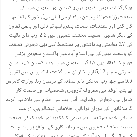
ہو گیگذشتہ برس اکتوبر میں پاکستان اور سعودی عرب نے
صنعت، زراعت، انفارمیشن ٹیکنالوجی( آئی ٹی)، خوراک، تعلیم،
کان کنی اور معدنیات، صحت، پیٹرولیم، توانائی اور باہمی تعاون
کے دیگر شعبوں سمیت مختلف شعبوں میں 2.2 ارب ڈالر مالیت
کی 27 مفاہمتی یادداشتوں پر دستخط کیے تھے۔ تجارتی تعلقات
کو وسعت دینے کے لیے اسلام آباد میں پاکستان سعودی بزنس
فورم کا انعقاد بھی کیا گیا۔ سعودی عرب اور پاکستان کے درمیان
تجارتی حجم 5.12 ارب ڈالر تھا جو گذشتہ ایک برس میں تقریباً
5.5 سے چھ ارب امریکی ڈالر سالانہ کے درمیان رہا۔ وزارت کامرس
نے بتایا ’وفد میں معروف کاروباری شخصیات اور صنعت کار
شامل ہیں۔ تجارتی وفد ایس آئی ایف سی حکام سے ملاقاتیں کرے
گا ملاقاتوں کے دوران توانائی، اطلاعاتی ٹیکنالوجی، زراعت،
مالیاتی خدمات، تعمیرات، سیمی کنڈکٹرز اور خوراک کی صنعت
سمیت مختلف شعبوں میں سرمایہ کاری کے مواقع پر بات چیت
کی جائے گی۔ اسلام آباد کے سعودی عرب سے تعلقات کے فوکل