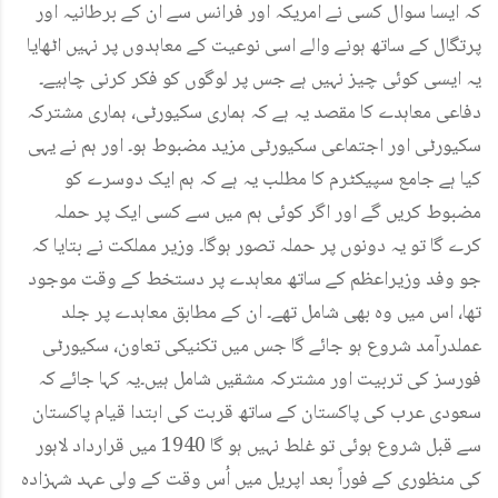
کہ ایسا سوال کسی نے امریکہ اور فرانس سے ان کے برطانیہ اور
پرتگال کے ساتھ ہونے والے اسی نوعیت کے معاہدوں پر نہیں اٹھایا
یہ ایسی کوئی چیز نہیں ہے جس پر لوگوں کو فکر کرنی چاہیے۔
دفاعی معاہدے کا مقصد یہ ہے کہ ہماری سکیورٹی، ہماری مشترکہ
سکیورٹی اور اجتماعی سکیورٹی مزید مضبوط ہو۔ اور ہم نے یہی
کیا ہے جامع سپیکٹرم کا مطلب یہ ہے کہ ہم ایک دوسرے کو
مضبوط کریں گے اور اگر کوئی ہم میں سے کسی ایک پر حملہ
کرے گا تو یہ دونوں پر حملہ تصور ہوگا۔ وزیر مملکت نے بتایا کہ
جو وفد وزیراعظم کے ساتھ معاہدے پر دستخط کے وقت موجود
تھا، اس میں وہ بھی شامل تھے۔ ان کے مطابق معاہدے پر جلد
عملدرآمد شروع ہو جائے گا جس میں تکنیکی تعاون، سکیورٹی
فورسز کی تربیت اور مشترکہ مشقیں شامل ہیں۔یہ کہا جائے کہ
سعودی عرب کی پاکستان کے ساتھ قربت کی ابتدا قیام پاکستان
سے قبل شروع ہوئی تو غلط نہیں ہو گا 1940 میں قرارداد لاہور
کی منظوری کے فوراً بعد اپریل میں اُس وقت کے ولی عہد شہزادہ