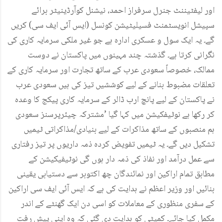
اور لیفٹیننٹ جنرل سرفراز احمد، نیشنل کوآرڈینیٹر برائے
سپیشل انویسٹمنٹ فسیلیٹیشن کونسل (ایس آئی ایف سی) کریں
گے۔ یہ ایک سول و عسکری ادارہ ہے جو غیر ملکی سرمایہ کاری کی
نگرانی کرتا ہے۔ گذشتہ چند مہینوں میں پاکستان نے دوست
ممالک، خصوصاً سعودی عرب کے ساتھ تجارت اور سرمایہ کاری کے
تعلقات مضبوط بنانے کے لیے کوششیں تیز کی ہیں سعودی عرب
نے پاکستان کے لیے پانچ ارب ڈالر کے سرمایہ کاری پیکج کا وعدہ
کر رکھا ہے نوٹیفکیشن میں کہا گیا ’مشترکہ چیئرپرسنز سعودی
ہم منصبوں کے ساتھ مذاکرات کے لیے بنیادی/مذاکراتی ٹیمیں
تشکیل دیں گے۔ یہ ٹیمیں تفویض کردہ ذمہ داریوں پر تیز رفتاری
سے عمل درآمد اور نفاذ کی ذمہ دار ہوں گی نوٹیفیکیشن کے
مطابق تمام اراکین اور نمائندگان چھ اکتوبر سے دستیابی یقینی
بنائیں اور وزیر اعظم نے ہدایت کی ہے کہ ایس آئی ایف سی اراکین
کے سفری منظوری کے معاملات کو اسی دن ایک گھنٹے کے اندر
مکمل کیا جائے۔ کمیٹی کو ہدایت دی گئی کہ وہ اپنی پیش رفت