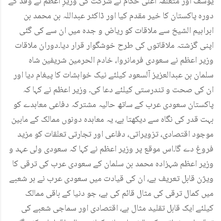
یوسف اور متعلقہ اعلی حکام نے شرکت کی وزیرِ اعظم نے وفد کے
دورہ پاکستان کا خیر مقدم کیا اور ڈاکٹر عبداللہ بن محمد بن
ابراہیم الشیخ سے ملاقات کو ریاض و جدہ میں ان سے کی گئی
اپنی گزشتہ ملاقاتوں کی طرح خوشگوار قرار دیا۔دوران ملاقات
وزیر اعظم نے سعودی فرمانروا، خادم الحرمین شریفین شاہ
سلمان بن عبدالعزیز آلسعود کیلئے نیک خواہشات کا پیغام دیا اور
ان کی صحت و تندرستی کیلئے دعا کی۔ وزیر اعظم نے کہا کہ
پاکستان سعودی عرب کے ساتھ حالیہ مشترکہ دفاعی معاہدے کو
بہت قدر کی نگاہ سے دیکھتا ہے، یہ معاہدہ دونوں ممالک کے مابین
موجود اقتصادی، تزویراتی، دفاعی اور تجارتی تعلقات کو مزید
فروغ دے گا۔اس موقع پر وزیر اعظم نے کہا کہ سعودی ولی عہد و
وزیر اعظم شہزادہ محمد بن سلمان کے سعودی عرب کی ترقی کا
ویژن قابل تعریف ہے، ان کی قیادت میں سعودی عرب نے ہر شعبے
میں کمال ترقی کی مثال قائم کی ہے، جو دنیا کے باقی ممالک
کیلئے ایک قابل تقلید مثال ہے، اقتصادی اور سماجی شعبے کی