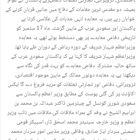
;اقتصادی، تزویراتی، تجارتی تعلقات کامظہرہے پاکستان کے عوام
ہمیشہ دو مقدس ترین مقامات کے دفاع میں جانیں قربان کرنے کے
خواہاں رہے ہیں۔ یہ معاہدہ انہی جذبات کی عکاسی کرتا ہے
پاکستان اور سعودی عرب کے مابین گزشتہ ماہ 17 ستمبر کو
تاریخی دفاعی معاہدے پر بھی دستخط ہوئے تھے۔ یہ معاہدہ
وزیراعظم شہباز شریف کے دورہ ریاض کے دوران طے پایا تھا۔
وزیراعظم شہباز شریف کا کہنا ہے کہ پاکستان سعودی عرب کے
ساتھ حالیہ مشترکہ دفاعی معاہدے کو بہت قدر کی نگاہ سے
دیکھتا ہے، یہ معاہدہ دونوں ممالک کے مابین موجود اقتصادی،
تزویراتی، دفاعی اور تجارتی تعلقات کو مزید فروغ دے گا ایکس
اکاؤنٹ پر کی گئی پوسٹ کے مطابق وزیر اعظم پاکستان سے
سعودی شوری کونسل کے چیئرمین ڈاکٹر عبداللہ بن محمد بن
ابراہیم الشیخ نے وفد کے ہمراہ ملاقات کی۔ملاقات میں نائب وزیر
اعظم و وزیر خارجہ سینیٹر محمد اسحٰق ڈار، اسپیکر قومی
اسمبلی سردار ایاز صادق، وفاقی وزیر مذہبی امور سردار محمد