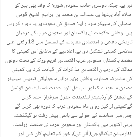
دی ہے۔ جبکہ دوسری جانب سعودی شوریٰ کا وفد بھی پیر کو
اسلام آباد پہنچا ہے۔ عبداللہ بن محمد بن ابراہیم الشیخ قومی
اسمبلی کے سپیکر سردار ایاز صادق کی دعوت پر یہ دورہ کر رہے
ہیں۔ وفاقی حکومت نے پاکستان اور سعودی عرب کے درمیان
تاریخی دفاعی و اقتصادی معاہدے کے تسلسل میں 18 رکنی اعلیٰ
سطحی کمیٹی تشکیل دی ہے۔ اعلامیے کے مطابق اس کمیٹی کا
مقصد پاکستان، سعودی عرب اقتصادی فریم ورک کے تحت دونوں
ممالک کے درمیان اقتصادی مذاکرات کی قیادت کرنا ہے۔ کمیٹی
کی مشترکہ صدارت وفاقی وزیر برائے ماحولیاتی تبدیلی سینیٹر
مصدق مسعود ملک اور سپیشل انویسٹمنٹ فسیلیٹیشن کونسل
کے نیشنل کوآرڈینیٹر لیفٹیننٹ جنرل سرفراز احمد کریں
گےکمیٹی اراکین رواں ماہ سعودی عرب کا دورہ بھی کریں گے
جس میں معاہدے کے حوالے سے باہمی پیش رفت ہو گیگذشتہ
برس اکتوبر میں پاکستان اور سعودی عرب نے صنعت، زراعت،
انفارمیشن ٹیکنالوجی( آئی ٹی)، خوراک، تعلیم، کان کنی اور