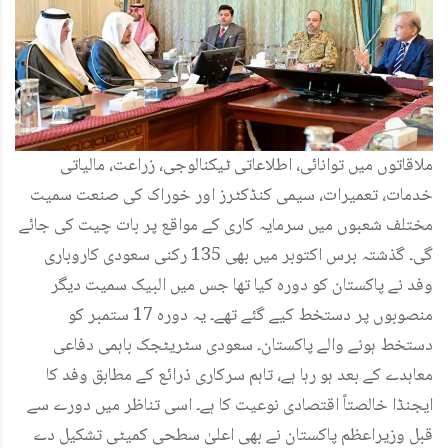
ملاقاتوں میں توانائی، اطلاعاتی ٹیکنالوجی، زراعت، مالیاتی
خدمات، تعمیرات، سیمی کنڈکٹرز اور خوراک کی صنعت سمیت
مختلف شعبوں میں سرمایہ کاری کے مواقع پر بات چیت کی جائے
گی۔ گذشتہ برس اکتوبر میں بھی 135 رکنی سعودی کاروباری
وفد نے پاکستان کو دورہ کیا تھا جس میں البیک سمیت دیگر
منصوبوں پر دستخط کیے گئے تھے۔ یہ دورہ 17 ستمبر کو
دستخط ہونے والے پاکستان۔ سعودی سٹریٹجک باہمی دفاعی
معاہدے کے بعد ہو رہا ہے، تاہم سرکاری ذرائع کے مطابق وفد کا
ایجنڈا خالصتاً اقتصادی نوعیت کا ہے۔ اسی تناظر میں دورے سے
قبل وزیراعظم پاکستان نے بھی اعلیٰ سطحی کمیٹی تشکیل دے