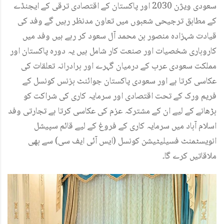
سعودی ویژن 2030 اور پاکستان کے اقتصادی ترقی کے ایجنڈے
کے مطابق ترجیحی شعبوں میں تعاون مدنظر رہیں گے وفد کی
قیادت شہزادہ منصور بن محمد آل سعود کر رہے ہیں وفد میں
کاروباری شخصیات اور صنعت کار شامل ہیں یہ دورہ پاکستان اور
مملکت سعودی عرب کے درمیان گہرے اور برادرانہ تعلقات کی
عکاسی کرتا ہے اور سعودی پاکستان جوائنٹ بزنس کونسل کے
فریم ورک کے تحت اقتصادی اور سرمایہ کاری کی شراکت کو
بڑھانے کے لیے ان کے مشترکہ عزم کی عکاسی کرتا ہے تجارتی وفد
اسلام آباد میں سرمایہ کاری کے فروغ کے لیے قائم سپیشل
انویسٹمنٹ فسیلیٹیشن کونسل (ایس آئی ایف سی) سے بھی
ملاقاتیں کرے گا۔