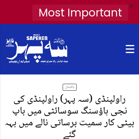
X
Most Important
پاکستان
راولپنڈی (سہ پہر) راولپنڈی کی
نجی ہاؤسنگ سوسائٹی میں باپ
بیٹی کار سمیت برساتی نالے میں بہہ
گئے