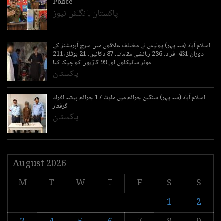
Police
پاکستان
,
انگلش نیوز
اسلام آباد (سہ پہر) پولیس نے مختلف علاقوں میں سرچ آپریشنز کے
دوران 431 افراد، 236 رہائشی مقامات، 87 دکانیں، 21 ہوٹلز ،211
موٹر سائیکلوں اور 99 گاڑیوں کو چیک کیا
پاکستان
اسلام آباد (سہ پہر) سنگین جرائم میں ملوث 17 جرائم پیشہ افراد
گرفتار
پاکستان
August 2026
M
T
W
T
F
S
S
1
2