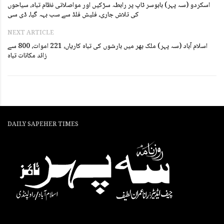
اسکردو (سہ پہر) بابوسر ٹاپ پر رابطہ سڑکیں اور مواصلاتی نظام تباہ، سیاحوں
کی تلاش جاری، فلیش فلڈ سے سب بہہ گیا، ڈی سی
NEXT ARTICLE
اسلام آباد (سہ پہر) ملک بھر میں بارشوں کی تباہ کاریاں، 221 اموات، 800 سے
زائد مکانات تباہ
DAILY SAPEHER TIMES