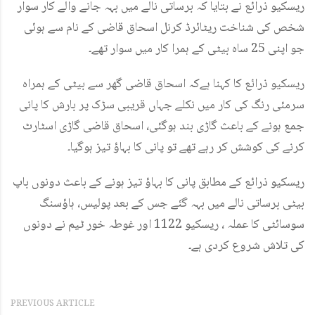
ریسکیو ذرائع نے بتایا کہ برساتی نالے میں بہہ جانے والے کار سوار
شخص کی شناخت ریٹائرڈ کرنل اسحاق قاضی کے نام سے ہوئی
جو اپنی 25 ساہ بیٹی کے ہمرا کار میں سوار تھے۔
ریسکیو ذرائع کا کہنا ہےکہ اسحاق قاضی گھر سے بیٹی کے ہمراہ
سرمئی رنگ کی کار میں نکلے جہاں قریبی سڑک پر بارش کا پانی
جمع ہونے کے باعث گاڑی بند ہوگئی، اسحاق قاضی گاڑی اسٹارٹ
کرنے کی کوشش کر رہے تھے تو پانی کا بہاؤ تیز ہوگیا۔
ریسکیو ذرائع کے مطابق پانی کا بہاؤ تیز ہونے کے باعث دونوں باپ
بیٹی برساتی نالے میں بہہ گئے جس کے بعد پولیس، ہاؤسنگ
سوسائٹی کا عملہ ، ریسکیو 1122 اور غوطہ خور ٹیم نے دونوں
کی تلاش شروع کردی ہے۔
PREVIOUS ARTICLE