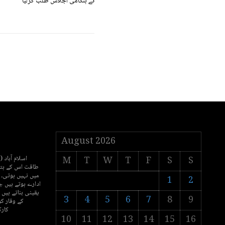
نے ہنگامی اجلاس طلب کرلیا
August 2026
اسلام آباد 
M
T
W
T
F
S
S
طاقت اس کے ہتھی
میں نہیں ہوتی۔
1
2
ادارے ہوتے ہیں ج
یقینی بناتے ہیں 
3
4
5
6
7
8
9
کے وقار کو
کارک
10
11
12
13
14
15
16