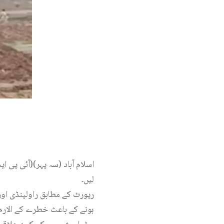
اسلام آباد (سہ پہر)(آئی پ
لیں۔
رپورٹ کے مطابق راولپنڈی اور 
ہونے کے باعث خطرے کے الارم 