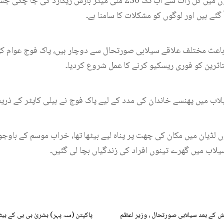
جڑواں شہروں کے کچھ علاقوں میں کل رات سے اب تک 230 ملی میٹر بارش
ٓ گئے ہیں اور لوگوں کو مشکلات کا سامنا ہے۔
باعث مختلف علاقے سیلابی صورتحال سے دوچار ہیں، پاک فوج عوام کی 
تاثرین کو فوری ریسکیو کرنے کا عمل شروع کردیا۔
اب میں پھنسے خاندان کی مدد کے لیے پاک فوج نے ہیلی کاپٹر کے ذریعے
ں لڈیان میں مکان کی چھت پر پناہ لیے بیٹھا تھا، خراب موسم کے باوج
یلاب میں گھرے تینوں افراد کی زندگیاں بچا لی گئیں۔
ارش کے بعد سیلابی صورتحال ، وزیر اعظم
پاکپتن (سہ پہر) بشریٰ بی بی کے بیٹ