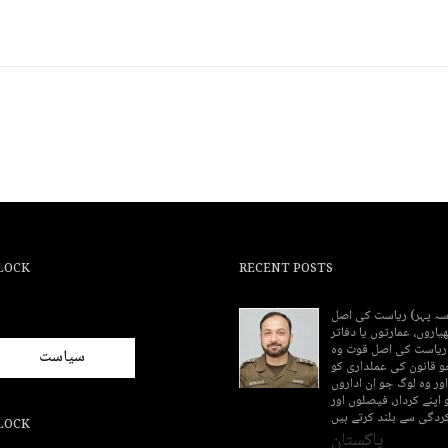
LOCK
RECENT POSTS
(سہ پہر) ریاست کی اصل
اروں، عمارتوں یا دفاتر
 ریاست کی اصل قوت وہ
سیاست
و قانون کی عملداری کو
اور وہ لوگ جو ان اداروں
 اپنے کردار، فیصلوں اور
ردگی سے بلند کرتے ہیں
LOCK
پاکستان