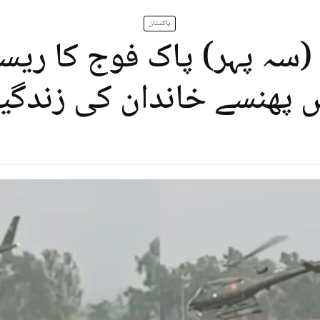
پاکستان
د (سہ پہر) پاک فوج کا ری
 پھنسے خاندان کی زندگیا