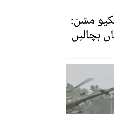
سکیو مشن:
ں بچالیں