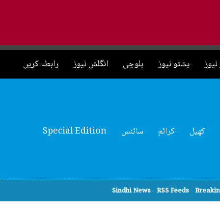
نیوز
پشتو نیوز
بلوچی
انگلش نیوز
رابطہ کریں
کھیل
کرائم
سائنس
Special Edition
Sindhi News
RSS Feeds
Breaki