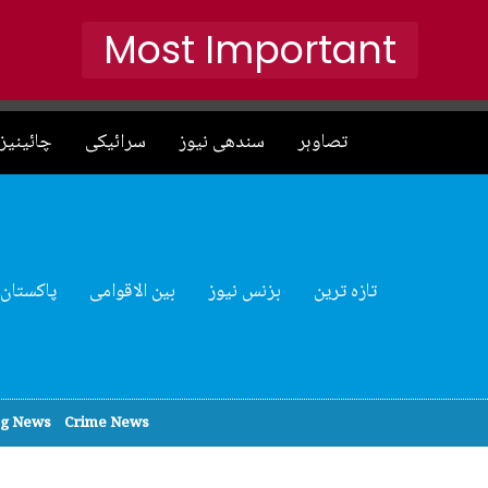
Most Important
تصاوہر
سندھی نیوز
سرائیکی
چائینیز 
تازہ ترین
بزنس نیوز
بین الاقوامی
پاکستان
ng News
Crime News