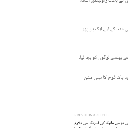
 ریکارڈ کی جا چکی جس کے باعث راولپنڈی اسلام
مدد کے لیے ایک بار پھر
 پھنسے لوگوں کو بچا لیا۔
ود پاک فوج کا ہیلی مشن
PREVIOUS ARTICLE
ے موسیٰ مانیکا کی فائرنگ سے ملازم