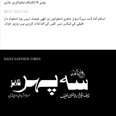
ہونے کا انکشاف،ایڈوائزری جاری
NEXT ARTICLE
اسلام آباد (سہ پہر) سول ملٹری تنخواہوں پر ابھی فیصلہ نہیں ہوا، تنخواہ دار
طبقے کے ٹیکس میں کمی کے اقدامات کررہے ہیں، وزیر خزانہ
DAILY SAPEHER TIMES