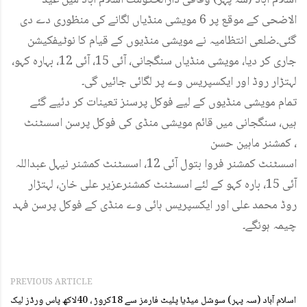
الاضحی کے موقع پر 6 مویشی منڈیاں لگانے کی منظوری دے دی
گئی۔ضلعی انتظامیہ نے مویشی منڈیوں کے قیام کا نوٹیفکیشن
جاری کر دیا، مویشی منڈیاں سنگجانی، آئی 15، آئی 12، بہارہ کہو،
لہتڑار روڈ اور ایکسپریس وے پر لگائی جائیں گی۔
تمام مویشی منڈیوں کے لیے فوکل پرسنز تعینات کر دئیے گئے
ہیں، سنگجانی میں قائم مویشی منڈی کی فوکل پرسن اسسٹنٹ
کمشنر ماہین حسن ،
اسسٹنٹ کمشنر فروا بتول آئی 12، اسسٹنٹ کمشنر نیہل عبداللہ
آئی 15، بارہ کہو کے لئے اسسٹنٹ کمشنرعزیر علی خان، لہتڑار
روڈ محمد علی اور ایکسپریس ہائی وے منڈی کے فوکل پرسن فہد
چیمہ ہونگے۔
PREVIOUS ARTICLE
اسلام آباد (سہ پہر) سوشل میڈیا پلیٹ فارمز سے 18کروڑ ، 40لاکھ پاس ورڈز لیک