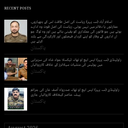
RECENT POSTS
اسلام آباد (سہ پہر) ریاست کی اصل طاقت اس کے ہتھیاروں،
عمارتوں یا دفاتر میں نہیں ہوتی۔ ریاست کی اصل قوت وہ ادارے
ہوتے ہیں جو قانون کی عملداری کو یقینی بناتے ہیں اور وہ لوگ جو
ان اداروں کے وقار کو اپنے کردار، فیصلوں اور کارکردگی سے بلند
کرتے ہیں
پاکستان
راولپنڈی (سہ پہر) ایس ایچ او تھانہ ٹیکسلا جواد شاہ کی سربراہی
میں پولیس کی منشیات سپلائرز کے خلاف کارروائیاں
پاکستان
راولپنڈی (سہ پہر) ایس ایچ او تھانہ صدرواہ آصف خان کی جرائم
پیشہ عناصر کیخلاف کاروائیاں جاری
پاکستان