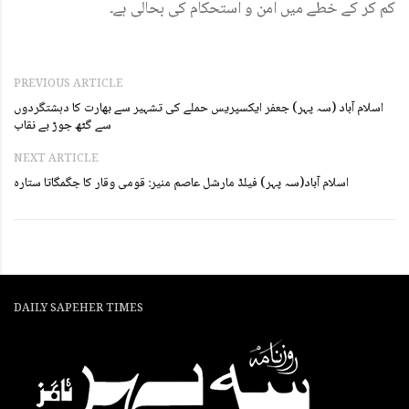
کم کر کے خطے میں امن و استحکام کی بحالی ہے۔
PREVIOUS ARTICLE
اسلام آباد (سہ پہر) جعفر ایکسپریس حملے کی تشہیر سے بھارت کا دہشتگردوں
سے گٹھ جوڑ بے نقاب
NEXT ARTICLE
اسلام آباد(سہ پہر) فیلڈ مارشل عاصم منیر: قومی وقار کا جگمگاتا ستارہ
DAILY SAPEHER TIMES