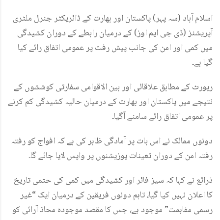
اسلام آباد (سہ پہر) پاکستان اور بھارت کے ڈائریکٹر جنرل ملٹری
آپریشنز (ڈی جی ایم اوز) کے درمیان رابطے کے دوران کشیدگی
میں کمی اور امن کی جانب پیش رفت پر عمومی اتفاق رائے کیا
گیا ہے۔
رپورٹ کے مطابق علاقائی اور بین الاقوامی سفارتی کوششوں کے
نتیجے میں پاکستان اور بھارت کے درمیان حالیہ کشیدگی کم کرنے
پر عمومی اتفاق رائے سامنے آگیا۔
دونوں ممالک نے اس بات پر آمادگی ظاہر کی ہے کہ افواج کو رفتہ
رفتہ امن کے دوران تعینات پوزیشنوں پر واپس لایا جائے گا۔
ذرائع نے کہا کہ سیز فائر اور کشیدگی میں کمی کی حتمی تاریخ
کا اعلان نہیں کیا گیا، تاہم دونوں فریقین کے درمیان ایک “غیر
رسمی مفاہمت” موجود ہے، جس کا مقصد موجودہ محاذ آرائی کو