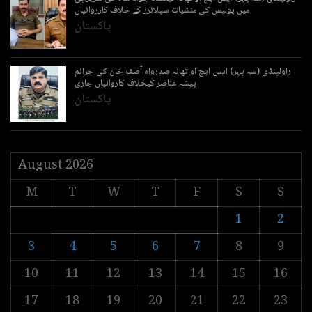
میں پولیس کی منشیات سپلائرز کے خلاف کارروائیاں
پاکستان
راولپنڈی (سہ پہر) ایس ایچ او تھانہ صدرواہ آصف خان کی جرائم
پیشہ عناصر کیخلاف کاروائیاں جاری
پاکستان
August 2026
M
T
W
T
F
S
S
1
2
3
4
5
6
7
8
9
10
11
12
13
14
15
16
17
18
19
20
21
22
23