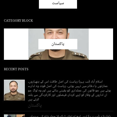
سیاست
CATEGORY BLOCK
پاکستان
RECENT POSTS
اسلام آباد (سہ پہر) ریاست کی اصل طاقت اس کے ہتھیاروں،
عمارتوں یا دفاتر میں نہیں ہوتی۔ ریاست کی اصل قوت وہ ادارے
ہوتے ہیں جو قانون کی عملداری کو یقینی بناتے ہیں اور وہ لوگ جو
ان اداروں کے وقار کو اپنے کردار، فیصلوں اور کارکردگی سے بلند
کرتے ہیں
پاکستان
راولپنڈی (سہ پہر) ایس ایچ او تھانہ ٹیکسلا جواد شاہ کی سربراہی