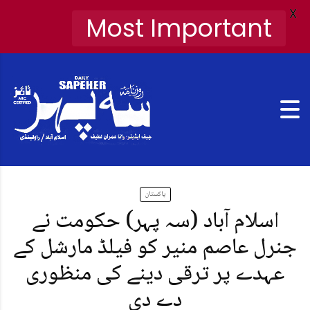
X
Most Important
پاکستان
اسلام آباد (سہ پہر) حکومت نے
جنرل عاصم منیر کو فیلڈ مارشل کے
عہدے پر ترقی دینے کی منظوری
دے دی