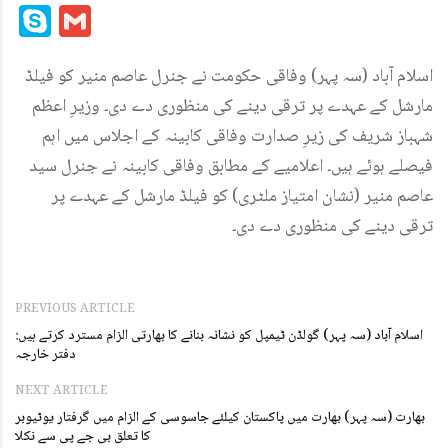
Mail
Link
Skype
Gmail
اسلام آباد (سہ پہر) وفاقی حکومت نے جنرل عاصم منیر کو فیلڈ
مارشل کے عہدے پر ترقی دینے کی منظوری دے دی۔ وزیرِ اعظم
شہباز شریف کی زیرِ صدارت وفاقی کابینہ کے اجلاس میں اہم
فیصلے ہوئے ہیں۔ اعلامیے کے مطابق وفاقی کابینہ نے جنرل سید
عاصم منیر (نشان امتیاز ملٹری) کو فیلڈ مارشل کے عہدے پر
ترقی دینے کی منظوری دے دی۔
PREVIOUS ARTICLE
اسلام آباد (سہ پہر) گولڈن ٹیمپل کو نشانہ بنانے کا بھارتی الزام مسترد کرتے ہیں:
دفتر خارجہ
NEXT ARTICLE
بھارت (سہ پہر) بھارت میں پاکستان کیلئے جاسوسی کے الزام میں گرفتار یوٹیوبر
کا تعلق بی جے پی سے نکلا