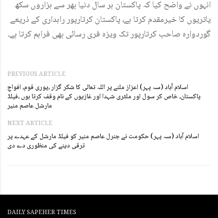
انہوں نے واضح کیا کہ پاکستان ہر سال دنیا بھر سے ہزاروں سکھ
یاتریوں کا خیرمقدم کرتا ہے، پاکستان کرتارپور راہداری کے ذریعے
گوردوارہ صاحب کرتارپور تک ویزہ فری رسائی بھی فراہم کرتا ہے۔
PREVIOUS ARTICLE
اسلام آباد (سہ پہر) اعزاز ملنے پر اللہ تعالی کا شکر گزار ،پوری قوم، افواجِ
پاکستان، خاص کر سول اور ملٹری شہدا اور غازیوں کے نام وقف کرتا ہوں ،فیلڈ
مارشل عاصم منیر
NEXT ARTICLE
اسلام آباد (سہ پہر) حکومت نے جنرل عاصم منیر کو فیلڈ مارشل کے عہدے پر
ترقی دینے کی منظوری دے دی
DAILY SAPEHER TIMES