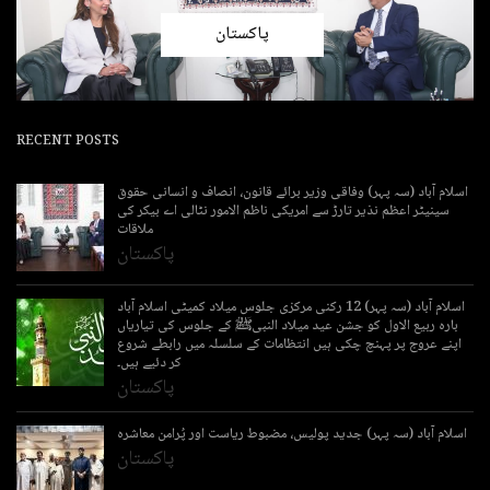
پاکستان
RECENT POSTS
اسلام آباد (سہ پہر) وفاقی وزیر برائے قانون، انصاف و انسانی حقوق
سینیٹر اعظم نذیر تارڑ سے امریکی ناظم الامور نٹالی اے بیکر کی
ملاقات
پاکستان
اسلام آباد (سہ پہر) 12 رکنی مرکزی جلوس میلاد کمیٹی اسلام آباد
بارہ ربیع الاول کو جشن عید میلاد النبیﷺ کے جلوس کی تیاریاں
اپنے عروج پر پہنچ چکی ہیں انتظامات کے سلسلہ میں رابطے شروع
کر دئیے ہیں۔
پاکستان
اسلام آباد (سہ پہر) جدید پولیس، مضبوط ریاست اور پُرامن معاشرہ
پاکستان