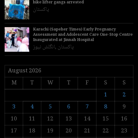
bike lifter gangs arrested
پاکستان
Karachi (Sapeher Times) Early Pregnancy
Assessment and Adolescent Care One-Stop Centre
Inaugurated at Jinnah Hospital
پاکستان
,
انگلش نیوز
August 2026
M
T
W
T
F
S
S
1
2
3
4
5
6
7
8
9
10
11
12
13
14
15
16
17
18
19
20
21
22
23