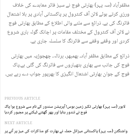
مظفرآباد (سہ پہر) بھارتی فوج نے سیز فائر معاہدے کی خلاف
ورزی کرتے ہوئے لائن آف کنٹرول پر پاکستانی آبادی پر بلا اشتعال
فائرنگ کی ہے۔ ذرائع سے ملنے والی اطلاع کے مطابق بھارتی فوج
نے لائن آف کنٹرول کے مختلف مقامات پر اچانک گولہ باری شروع
کردی اور وقفے وقفے سے فائرنگ کا سلسلہ جاری ہے۔
ذرائع کے مطابق مظفر آباد، بھمبھر، برنالہ، چھجوڑیہ میں بھارتی
فوج کی جانب سے بھاری ہتھیاروں سے فائرنگ کی گئی ہے۔پاک
فوج کے جوان بھارتی اشتعال انگیزی کا بھرپور جواب دے رہے ہیں۔
PREVIOUS ARTICLE
لاہور (سہ پہر) بھارتی تکبر زمین بوس! آپریشن سندور کے نام سے شروع ہوا پاک
فوج نے تندور بنایا اور پھر گھٹنے ٹیکنے پر مجبور کردیا
NEXT ARTICLE
واشنگٹن (سہ پہر) پاکستانی میزائل حملہ نے بھارت کو مذاکرات کی میز پر آنے پر