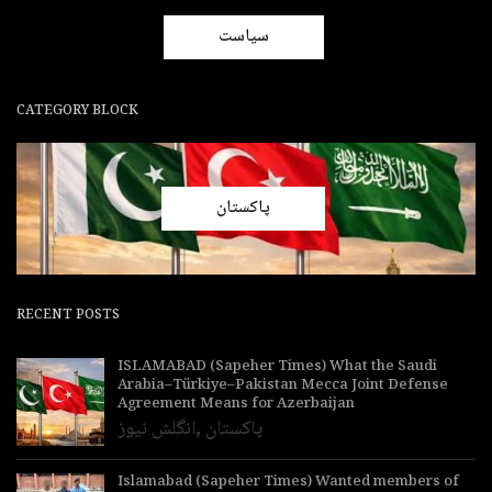
سیاست
CATEGORY BLOCK
پاکستان
RECENT POSTS
ISLAMABAD (Sapeher Times) What the Saudi
Arabia–Türkiye–Pakistan Mecca Joint Defense
Agreement Means for Azerbaijan
پاکستان
,
انگلش نیوز
Islamabad (Sapeher Times) Wanted members of