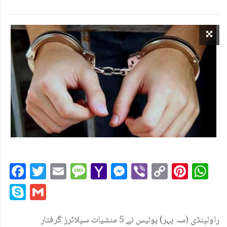
Facebook
Twitter
Email
Message
Yahoo
Messenger
Viber
Copy
Pint
W
Mail
Link
Skype
Gmail
راولپنڈی (سہ پہر) پولیس نے 5 منشیات سپلائرز گرفتار