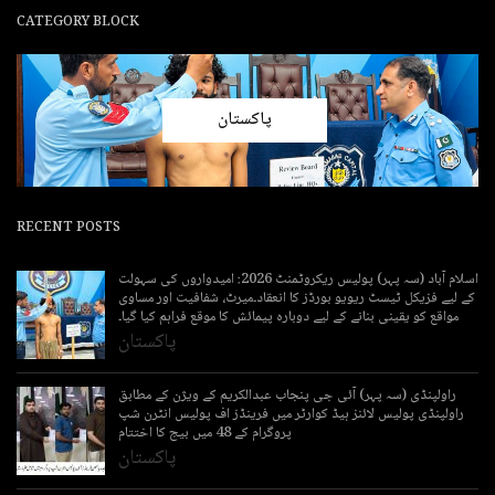
CATEGORY BLOCK
پاکستان
RECENT POSTS
اسلام آباد (سہ پہر) پولیس ریکروٹمنٹ 2026: امیدواروں کی سہولت
کے لیے فزیکل ٹیسٹ ریویو بورڈز کا انعقاد۔میرٹ، شفافیت اور مساوی
مواقع کو یقینی بنانے کے لیے دوبارہ پیمائش کا موقع فراہم کیا گیا۔
پاکستان
راولپنڈی (سہ پہر) آئی جی پنجاب عبدالکریم کے ویژن کے مطابق
راولپنڈی پولیس لائنز ہیڈ کوارٹر میں فرینڈز اف پولیس انٹرن شپ
پروگرام کے 48 میں بیج کا اختتام
پاکستان