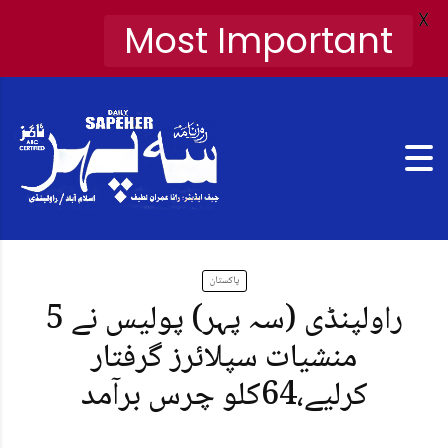
X
Most Important
پاکستان
راولپنڈی (سہ پہر) پولیس نے 5
منشیات سپلائرز گرفتار
کرلیے،64کلو چرس برآمد