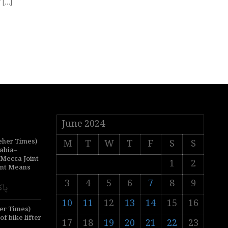
کے رکن قومی اسمبلی شہریار آفریدی نے قومی اسمبلی اجلاس کے دوران اظہار خیال کرتے ہوئے کہا کہ میری بڑی بیٹی […]
June 2024
her Times)
M
T
W
T
F
S
S
abia–
 Mecca Joint
1
2
nt Means
3
4
5
6
7
8
9
پاک
10
11
12
13
14
15
16
er Times)
 bike lifter
17
18
19
20
21
22
23