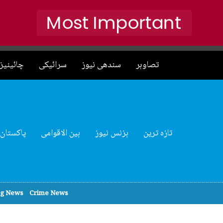
Most Important
تصاوہر
سندھی نیوز
سرائیکی
چائینیز 
تازہ ترین
بزنس نیوز
بین الاقوامی
پاکستان
ng News
Crime News