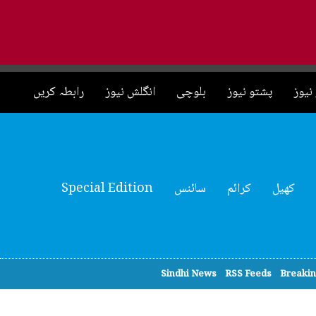
نیوز
پشتو نیوز
بلوچی
انگلش نیوز
رابطہ کریں
کھیل
کرائم
سائنس
Special Edition
Sindhi News
RSS Feeds
Breaki