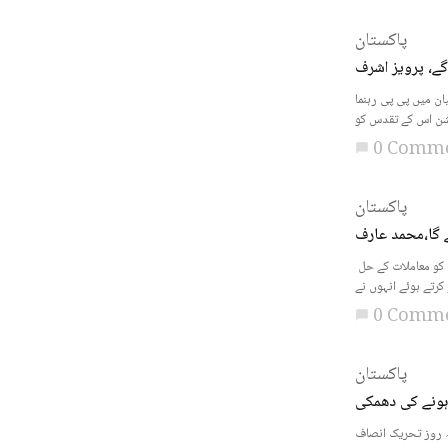
پاکستان
گے، پرویز اشرف
ان میں پی پی رہنما
0 Comm
chat_bubble
پاکستان
ے گا،محمد عارف
تحریک انقلاب پاکستان کے بانی محمد عارف نے سب نیوز سے گفتگو کرتے ہوئے کہا ہے کہ پاکستان تصادم سے نہیں بلکہ تحمل اور اتفاق سے آگے بڑھے گا،ملکی سیاسی قیادت اور اداروں کو معاملات کے حل
0 Comm
chat_bubble
پاکستان
ہونے کی دھمکی
ہ روز تحریک انصاف