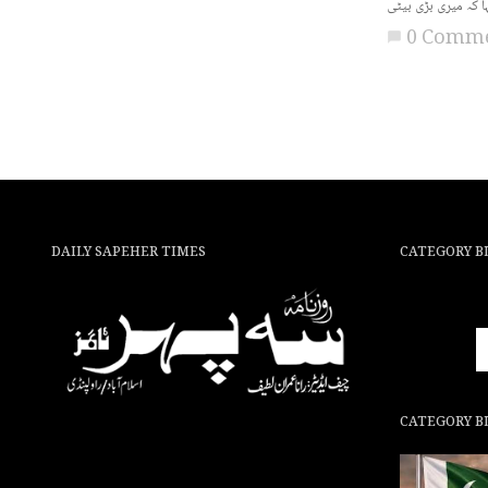
0 Comm
chat_bubble
DAILY SAPEHER TIMES
CATEGORY B
CATEGORY B