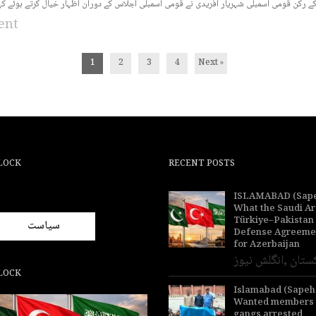
ent
1
2
3
4
Next »
LOCK
RECENT POSTS
ISLAMABAD (Sape
What the Saudi Ar
Türkiye–Pakistan
سیاست
Defense Agreeme
for Azerbaijan
ستان
,
انگلش نیوز
LOCK
Islamabad (Sapeh
Wanted members of
gangs arrested