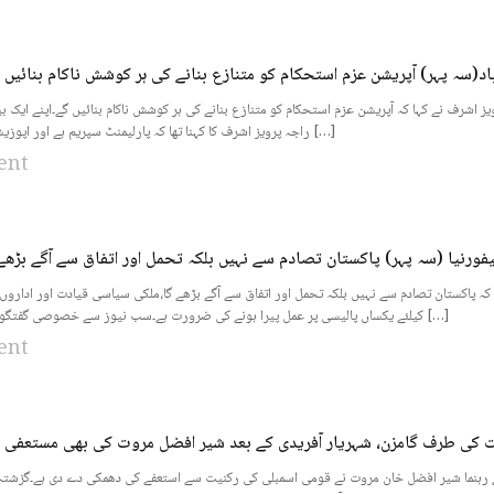
باد(سہ پہر) آپریشن عزم استحکام کو متنازع بنانے کی ہر کوشش ناکام بنائیں 
یز اشرف نے کہا کہ آپریشن عزم استحکام کو متنازع بنانے کی ہر کوشش ناکام بنائیں گے۔اپنے ایک بی
راجہ پرویز اشرف کا کہنا تھا کہ پارلیمنٹ سپریم ہے اور اپوزیشن اس کے تقدس کو […]
ent
یفورنیا (سہ پہر) پاکستان تصادم سے نہیں بلکہ تحمل اور اتفاق سے آگے بڑھ
کیلئے یکساں پالیسی پر عمل پیرا ہونے کی ضرورت ہے۔سب نیوز سے خصوصی گفتگو کرتے ہوئے انہوں نے […]
ent
ثیت کی طرف گامزن، شہریار آفریدی کے بعد شیر افضل مروت کی بھی مستعفی 
نے رہنما شیر افضل خان مروت نے قومی اسمبلی کی رکنیت سے استعفے کی دھمکی دے دی ہے۔گزشت