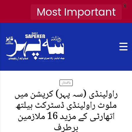
X
Most Important
پاکستان
راولپنڈی (سہ پہر) کرپشن میں
ملوث راولپنڈی ڈسٹرکٹ ہیلتھ
اتھارٹی کے مزید 16 ملازمین
برطرف