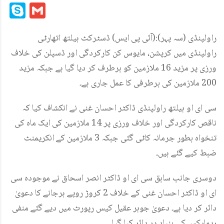
Mail
Link
Skype
Gmail
راولپنڈی (سہ پہر):(آئی پی ایس) ڈسٹرکٹ ہیلتھ اتھارٹی
راولپنڈی میں کرپشن، مایوس کن کارکردگی اور ڈسپلن کی خلاف
ورزی پر مزید 16 ملازمین کو برطرف کر دیا گیا ہے جبکہ مزید
200 ملازمین کی برطرفی کا عمل جاری ہے۔
سی ای او ہیلتھ راولپنڈی ڈاکٹر احسان غنی نے انکشاف کیا کہ
ناقص کارکردگی اور خلاف ورزی پر 14 ملازمین کی ایک ماہ کی
تنخواہ بطور جرمانہ کاٹی گئی جبکہ 3 ملازمین کے انکریمنٹ
ضبط کیے گئے ہیں۔
دوسری جانب سابق سی ای او ڈاکٹر انصر اسحاق نے موجودہ سی
ای او ڈاکٹر احسان غنی کے خلاف 2 کروڑ روپے ہرجانے کا دعویٰ
دائر کر دیا ہے۔ دعویٰ جوہر عقیل کیس رپورٹ میں دیے گئے منفی
ریمارکس کی بنیاد پر دائر کیا گیا۔