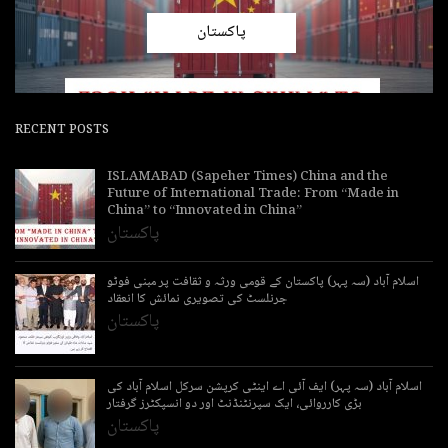
پاکستان
RECENT POSTS
ISLAMABAD (Sapeher Times) China and the
Future of International Trade: From “Made in
China” to “Innovated in China”
پاکستان
اسلام آباد (سہ پہر) پاکستان کے قومی ورثہ و ثقافت پر مبنی فوٹو
جرنلسٹ کی تصویری نمائش کا انعقاد
پاکستان
اسلام آباد (سہ پہر) ایف آئی اے اینٹی کرپشن سرکل اسلام آباد کی
بڑی کارروائی، ایک سپرنٹنڈنٹ اور دو انسپکٹرز گرفتار
پاکستان