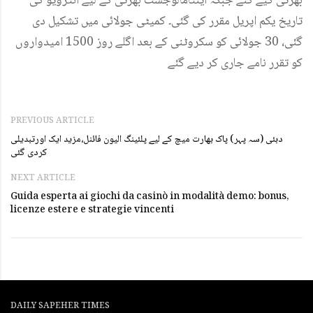
بھرتی کیے گئے جبکہ اینٹامالوجسٹ بھرتی کے لیے انٹرویو کی
تاریخ یکم اپریل مقرر کی گئی۔ کمیٹی جولائی میں تشکیل دی
گئی، 30 جولائی کو سکروٹنی کے بعد اگلے روز 1500 امیدواروں
کو تقرر نامے جاری کر دیے گئے
PREVIOUS ARTICLE
دبئی (سہ پہر) پاک بھارت میچ کے لیے پلئینگ الیون فائنل،مزید ایک اورتبدیلی
کردی گئی
NEXT ARTICLE
Guida esperta ai giochi da casinò in modalità demo: bonus,
licenze estere e strategie vincenti
DAILY SAPEHER TIMES