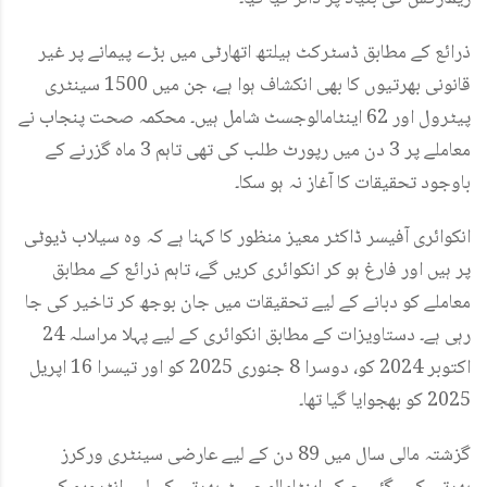
ذرائع کے مطابق ڈسٹرکٹ ہیلتھ اتھارٹی میں بڑے پیمانے پر غیر
قانونی بھرتیوں کا بھی انکشاف ہوا ہے، جن میں 1500 سینٹری
پیٹرول اور 62 اینٹامالوجسٹ شامل ہیں۔ محکمہ صحت پنجاب نے
معاملے پر 3 دن میں رپورٹ طلب کی تھی تاہم 3 ماہ گزرنے کے
باوجود تحقیقات کا آغاز نہ ہو سکا۔
انکوائری آفیسر ڈاکٹر معیز منظور کا کہنا ہے کہ وہ سیلاب ڈیوٹی
پر ہیں اور فارغ ہو کر انکوائری کریں گے، تاہم ذرائع کے مطابق
معاملے کو دبانے کے لیے تحقیقات میں جان بوجھ کر تاخیر کی جا
رہی ہے۔ دستاویزات کے مطابق انکوائری کے لیے پہلا مراسلہ 24
اکتوبر 2024 کو، دوسرا 8 جنوری 2025 کو اور تیسرا 16 اپریل
2025 کو بھجوایا گیا تھا۔
گزشتہ مالی سال میں 89 دن کے لیے عارضی سینٹری ورکرز