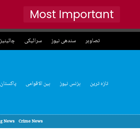
Most Important
تصاوہر
سندھی نیوز
سرائیکی
چائینیز 
تازہ ترین
بزنس نیوز
بین الاقوامی
پاکستان
ng News
Crime News