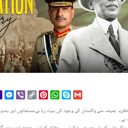
r
il
essage
Yahoo
Messenger
Viber
Copy
Pinterest
WhatsApp
Skype
Gmail
Mail
Link
 نظریہ ہمیشہ سے پاکستان کے وجود کی بنیاد رہا ہے۔مسلمانوں اور ہندو
ہے ۔
اکستانی کو رتی بھر بھی شک نہیں، حقائق کو اپنے جھوٹ اور پروپیگنڈ