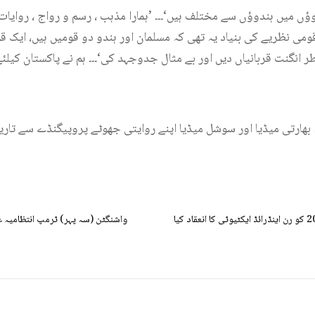
می نظریے کی بنیاد یہ تھی کہ مسلمان اور ہندو دو قومیں ہیں، ایک قوم ن
 انگنت قربانیاں دیں اور بے مثال جدوجہد کی‘۔۔۔ ہم نے پاکستان کیلئ
ہ بھارتی میڈیا اور سوشل میڈیا اپنے روایتی جھوٹے پروپیگنڈے سے تار
اسلام آباد (سہ پہر) اج 27 اپریل 2025 کو رن اینڈرائڈ ایکٹیوٹی کا انعقاد کیا
واشنگٹن (سہ پہر) ٹرمپ انتظامیہ 