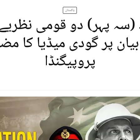
پاکستان
د (سہ پہر) دو قومی نظریے 
یان پر گودی میڈیا کا مض
پروپیگنڈا