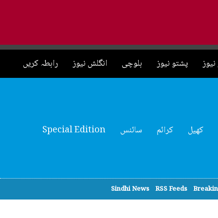
نیوز
پشتو نیوز
بلوچی
انگلش نیوز
رابطہ کریں
کھیل
کرائم
سائنس
Special Edition
Sindhi News
RSS Feeds
Breaki