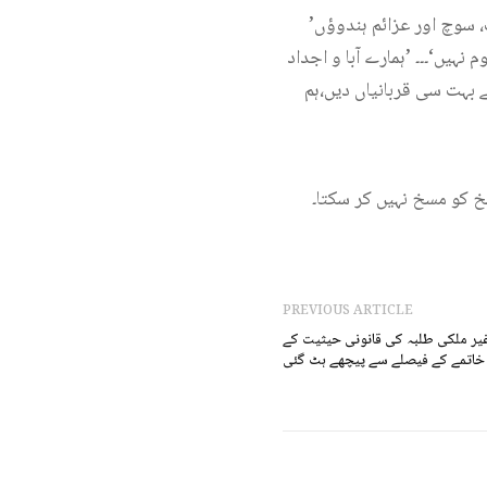
’ہم مسلمان زندگی کے تمام پہلوؤں میں ہندوؤں سے مختلف ہیں‘۔۔۔ ’ہمارا مذہب ، رسم و رواج ، روایات، سوچ اور عزائم ہندوؤں
ہیں‘۔۔۔ ’ہمارے آبا و اجداد
ے بہت سی قربانیاں دیں،ہم
یخ کو مسخ نہیں کر سکتا۔
PREVIOUS ARTICLE
غیر ملکی طلبہ کی قانونی حیثیت کے
خاتمے کے فیصلے سے پیچھے ہٹ گئی