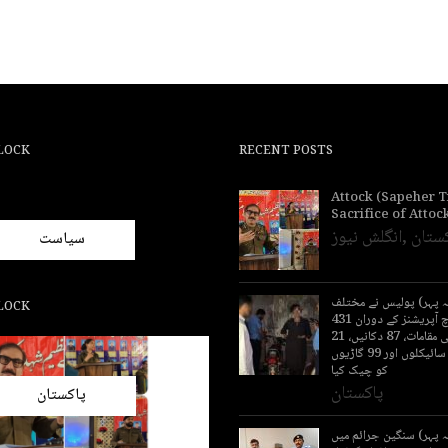
LOCK
RECENT POSTS
Attock (Sapeher 
Sacrifice of Attoc
ستان
,
انگلش نیوز
سیاست
سہ پہر) پولیس نے مختلف
LOCK
علاقوں میں سرچ آپریشنز کے دوران 431
افراد، 236 رہائشی مقامات، 87 دکانیں، 21
ہوٹلز ،211 موٹر سائیکلوں اور 99 گاڑیوں
کو چیک کیا
پاکستان
پاکستان
ہ پہر) سنگین جرائم میں