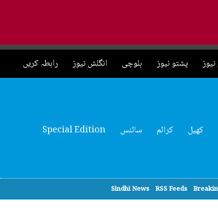
نیوز
پشتو نیوز
بلوچی
انگلش نیوز
رابطہ کریں
کھیل
کرائم
سائنس
Special Edition
Sindhi News
RSS Feeds
Breaki