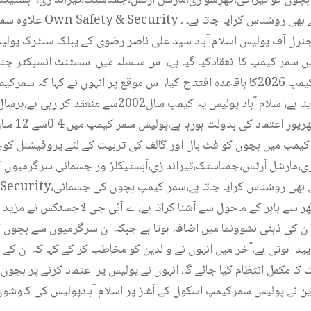
علاوہ سمر کیمپ کے بچوں کو curity
نرل آف پولیس اسلام آباد سید علی ناصر رضوی کے پبلک سنٹرک پولی
 میں سمر کیمپ کا انعقادکیا گیا ہے، اس سلسلہ میں اسسٹنٹ انسپکٹر
الحق عمرانی نے پولیس سمر کیمپ 2026کا باقاعدہ افتتاح کیا، اس موقع پر انہوں نے کہا
کمیونٹی پولیسنگ کو فروغ دینا ہے،اسلام آباد پولیس یہ کیمپ 
انعقاد شہریوں 
ر کیمپ میں بچوں کو فٹ بال اور گالف کی تربیت کے لئے پروفیشنل کو
ی،مارشل آرٹس،جمناسٹک،تیراندازی،آبسٹیکلزاور جسمانی سرگرمیوں 
گھر سے باہر کے ماحول سے آشنا کراتا ہے،اے آئی جی لاجسٹکس نے مزید 
ن کی ذہنی نشوونما میں اضافہ ہوتا ہے جبکہ ان سرگرمیوں سے بچوں ک
دا ہوتی ہے،آخر میں انہوں نے والدین کو مخاطب کر کے کہا کہ ان کے 
 کا مکمل انتظام کیا جائے گا، انہوں نے پولیس پر اعتماد کرنے پر بچوں 
ن نے پولیس سمرکیمپ اسکول کے آغاز پر اسلام آبادپولیس کی کاوشوں 