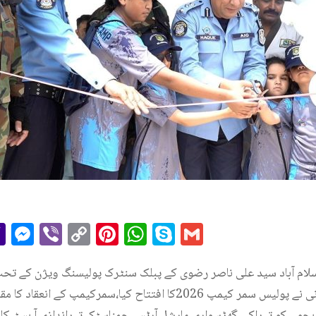
r
il
essage
Yahoo
Messenger
Viber
Copy
Pinterest
WhatsApp
Skype
Gmail
Mail
Link
اسلام آباد سید علی ناصر رضوی کے پبلک سنٹرک پولیسنگ ویژن کے تحت
جی لاجسٹکس عبدالحق عمرانی نے پولیس سمر کیمپ 2026کا افتتاح کیا،سمر
بچوں کو تیراکی،گھڑسواری،مارشل آرٹس،جمناسٹک،تیراندازی،آ بسٹیک