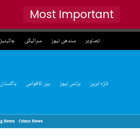
Most Important
تصاوہر
سندھی نیوز
سرائیکی
چائینیز 
تازہ ترین
بزنس نیوز
بین الاقوامی
پاکستان
ng News
Crime News