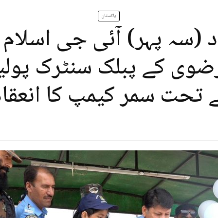
پاکستان
د (سہ پہر) آئی جی اسلام 
ضوی کے پبلک سنٹرک پول
 تحت سمر کیمپ کا انعقاد