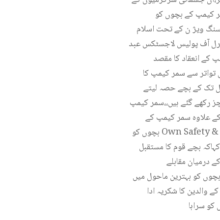
Own Safety & Se ، فرسٹ ایڈ اور ٹریفک رولز سے بھی روشناس کرایا جاتا ہے۔
سنگ ویژ ن کے تحت اسلام
 جنرل آف پولیس لاجسٹکس عبد
 کہ سمرکیمپ کے انعقاد کا مقصد
سال2002سے منعقد کر رہی ہے،ہرسال تواتر سے سمر کیمپ کا
کے پولیس پر بھرپور اعتماد کی بدولت ہورہا ہے،پولیس سمر کیمپ میں 4 0سے 12 سال تک کے بچے حصہ لیتے
چز رکھے گئے ہیں،،سمر کیمپ
کے علاوہ سمر کیمپ کے
بچوں کو Own Safety & Security،فرسٹ ایڈ اور ٹریفک رولز سے بھی روشناس کرایا جاتا ہے،سمر کیمپ بچوں کی جسمانی
کہاکہ بچے قوم کا مستقبل
ے درمیان مقابلے
بچوں کو بہترین ماحول میں
کے والدین کا شکریہ ادا
کو سراہا