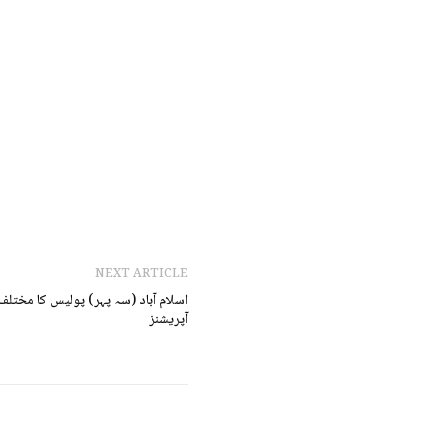
NEXT ARTICLE
اسلام آباد (سہ پہر) پولیس کا مختل
آپریشنز