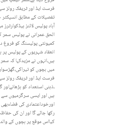
تفصیلات کے مطابق انسپکٹر ج
آباد پولیس لائنز ہیڈکوارٹرز
ہیں،انہوں نے مزیدکہا کہ سم
میں بچوں کو تیراکی،گھڑسوار
،ذہنی استعداد کو بڑھانےاور 
ہیں اور ایسی سرگرمیوں سے ا
اورخوداعتمادی کی فضاءبھی پی
رکھا جائے گا اور ان کی حفاظت
کیااس موقع پر بچوں کے والدی