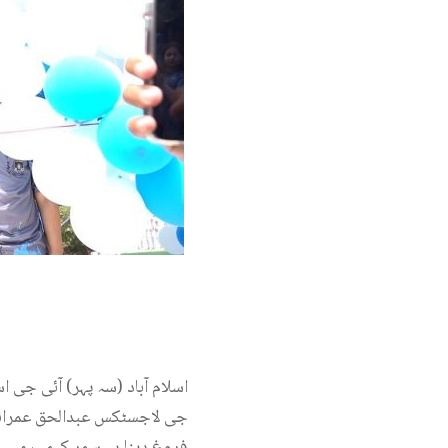
اسلام آباد (سہ پہر) آئی جی 
فروغ دینا ہے،سمر کیمپ میں 