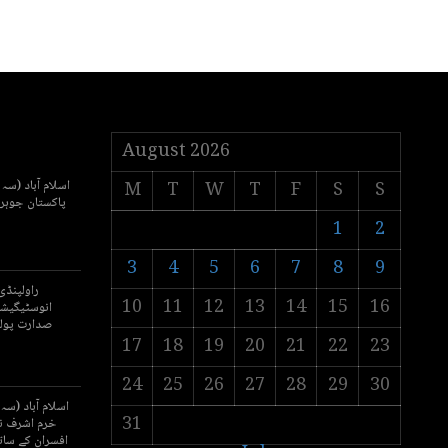
August 2026
اسلام آباد (سہ 
M
T
W
T
F
S
S
1
2
3
4
5
6
7
8
9
راولپنڈ
10
11
12
13
14
15
16
انوسٹیگیشن
صدارت پولی
17
18
19
20
21
22
23
24
25
26
27
28
29
30
اسلام آباد (س
31
خرم اشرف ن
افسران کے سات