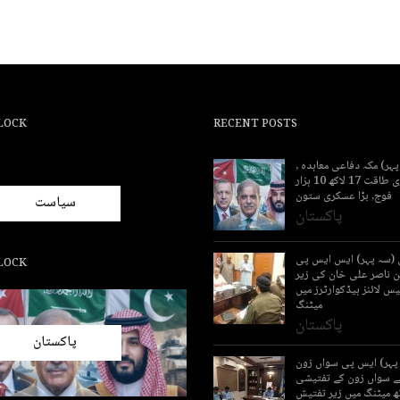
LOCK
RECENT POSTS
پہر) مکہ دفاعی معاہدہ ,
پاکستان جوہری طاقت 17 لاکھ 10 ہزار
فوج, بڑا عسکری ستون
سیاست
پاکستان
ی (سہ پہر) ایس ایس پی
LOCK
 ناصر علی خان کی زیر
س لائنز ہیڈکوارٹرز میں
میٹنگ
پاکستان
پاکستان
ہ پہر) ایس پی سواں زون
ے سواں زون کے تفتیشی
ھ میٹنگ میں زیرِ تفتیش