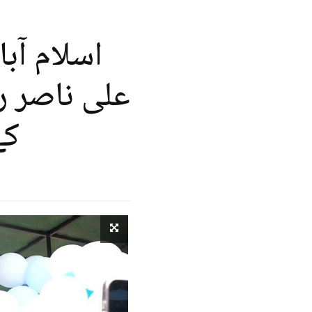
اسلام آبا
علی ناصر ر
کے