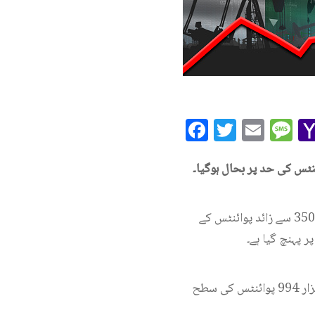
Facebook
Twitte
Ema
M
کاروباری ہفتے کے پہلے روز کاروبار کے آغاز پر سٹاک ایکسچینج میں زبردست تیزی ریکارڈ کی گئی، 3500 سے زائد پوائنٹس کے
واضح رہے کہ گزشتہ کاروباری ہفتے کے آخری روز سٹاک ایکسچینج میں ہنڈرڈ انڈیکس ایک لاکھ 62 ہزار 994 پوائنٹس کی سطح