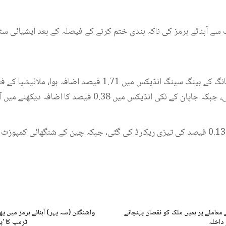
ے آبنائے ہرمز کی ناکہ بندی ختم کرنے کے فیصلہ کے بعد ایشیائی س
کی انڈیکس میں 0.38 فیصد کا اضافہ دیکھنے میں آیا ہے۔
معاملے پر ہمیں ملک کو نقصان پہنچانے
واشنگٹن (سہ پہر) آبنائے ہرمز میں پ
 داخلہ
ٹرمپ کا ’پ