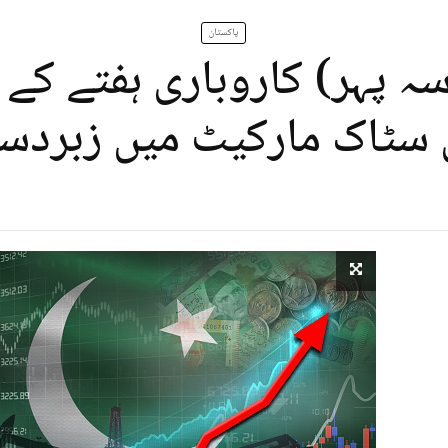
پاکستان
ہ پہر) کاروباری ہفتے کے پ
 سٹاک مارکیٹ میں زبردس