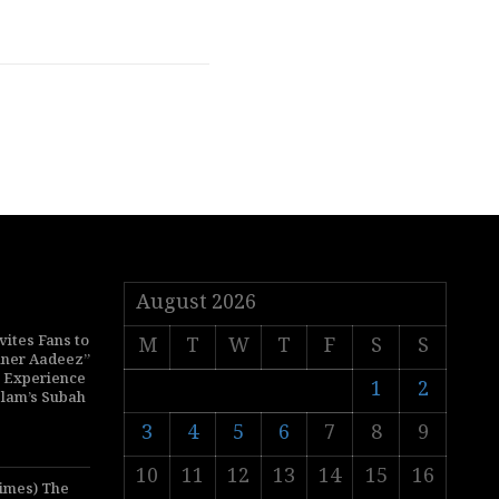
August 2026
vites Fans to
M
T
W
T
F
S
S
nner Aadeez”
p Experience
1
2
slam’s Subah
3
4
5
6
7
8
9
10
11
12
13
14
15
16
Times) The