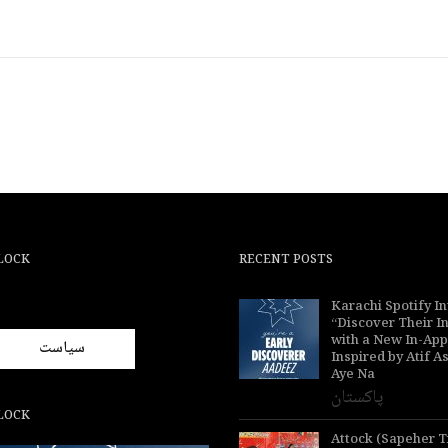
LOCK
RECENT POSTS
Karachi Spotify In
“Discover Their I
with a New In-Ap
سیاست
Inspired by Atif A
Aye Na
پاکستان
LOCK
Attock (Sapeher 