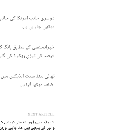
دوسری جانب امریکا کی جانب س
دیکھی جا رہی ہے۔
فیصد کی تیزی ریکارڈ کی گئی، جبکہ جاپان کے ن
اضافہ دیکھا گیا ہے۔
NEXT ARTICLE
لاہور (سہ پہر) ون کانسٹی ٹیوشن کے 
والوں کے پیچھے بھی جانا چاہیے، وزیر