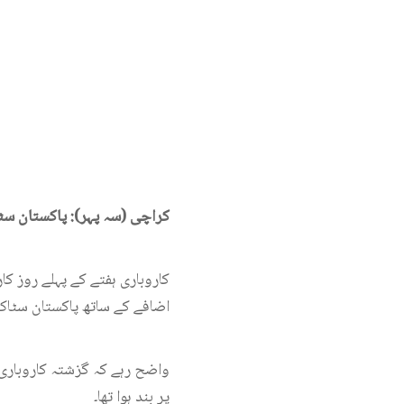
کراچی (سہ پہر): پاکستان سٹاک مارکیٹ می
اضافے کے ساتھ پاکستان سٹاک مارکیٹ میں ہنڈرڈ ا
پر بند ہوا تھا۔