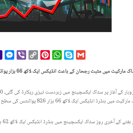
r
il
essage
Yahoo
Messenger
Viber
Copy
Pinterest
WhatsApp
Skype
Gmail
Mail
Link
ں مثبت رجحان کے باعث انڈیکس ایک لاکھ 66 ہزار پوائنٹس کی حد پر بحال ہوگیا۔
نڈیکس ایک لاکھ 66 ہزار 826 پوائنٹس کی سطح پر پہنچ گیا ہے۔