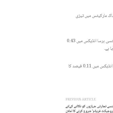
ٹاک مارکیٹس میں تیزی
خبرایجنسی کے مطابق ہانگ کانگ کے ہینگ سینگ انڈیکس میں 1.71 فیصد اضافہ ہوا، ملائیشیا کے فٹسی برسا انڈیکس میں 0.43
تھائی لینڈ سیٹ انڈیکس میں 0.13 فیصد کی تیزی ریکارڈ کی گئی، جبکہ چین کے شنگھائی کمپوزٹ انڈیکس میں 0.11 فیصد کا
PREVIOUS ARTICLE
ھنسے تجارتی جہازوں کو نکالنے کےلئے
روجیکٹ فریڈم‘ شروع کرنے کا اعلان