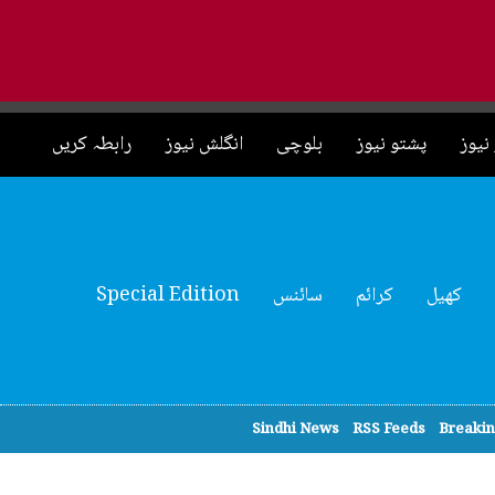
نیوز
پشتو نیوز
بلوچی
انگلش نیوز
رابطہ کریں
کھیل
کرائم
سائنس
Special Edition
Sindhi News
RSS Feeds
Breaki