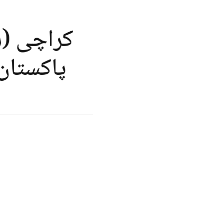
کراچی (س
پاکستان