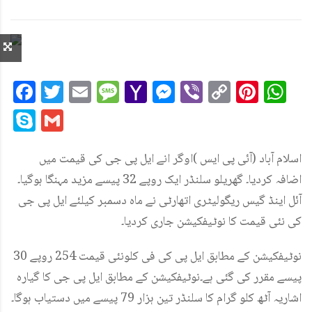
Facebook
Twitter
Email
Message
Yahoo
Messenger
Viber
Copy
Pint
W
Mail
Link
Skype
Gmail
اسلام آباد (آئی پی ایس )اوگر انے ایل پی جی کی قیمت میں
اضافہ کردیا۔ گھریلو سلنڈر ایک روپے 32 پیسے مزید مہنگا ہوگیا۔
آئل اینڈ گیس ریگولیٹری اتھارٹی نے ماہ دسمبر کیلئے ایل پی جی
کی نئی قیمت کا نوٹیفکیشن جاری کردیا۔
نوٹیفکیشن کے مطابق ایل پی کی فی کلونئی قیمت 254 روپے 30
پیسے مقرر کی گئی ہے۔نوٹیفکیشن کے مطابق ایل پی جی کا گیارہ
اشاریہ آٹھ کلو گرام کا سلنڈر تین ہزار 79 پیسے میں دستیاب ہوگا۔