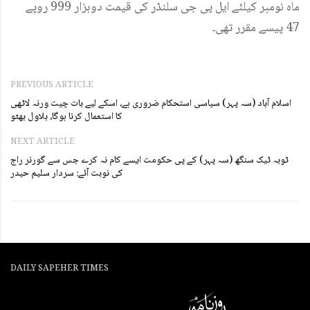
ماہ نومبر کیلئے ایل پی جی سلنڈر کی قیمت دوہزار 999 روپے
47 پیسے مقرر تھی۔
PREVIOUS ARTICLE
اسلام آباد (سہ پہر) سیاسی استحکام ضروری ہے، اسکے لیے بات چیت ورنہ لاٹھی
کا استعمال کرنا ہوگا، بلاول بھٹو
NEXT ARTICLE
ٹوبہ ٹیک سنگھ (سہ پہر) کے پی حکومت ایسے کام نہ کرے جس سے گورنر راج
کی نوبت آئے: سردار سلیم حیدر
DAILY SAPEHER TIMES