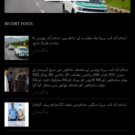
RECENT POSTS
اسلام آباد (سہ پہر) مکہ معاہدے کے تناظر میں اسلام آباد پولیس کا
شاندار فلیگ مارچ۔
پاکستان
اسلام آباد (سہ پہر) پولیس نے مختلف علاقوں میں سرچ آپریشنز کے
دوران 357 افراد، 160 رہائشی مقامات، 25 دکانیں، 03 ہوٹلز ،203
موٹر سائیکلوں اور 68 گاڑیوں کو چیک کیا 04 مشکوک افراد اور 14
موٹر سائیکلوں کو مختلف تھانوں میں منتقل کیا گیا
پاکستان
اسلام آباد (سہ پہر) سنگین جرائم میں ملوث 12جرائم پیشہ گرفتار
پاکستان