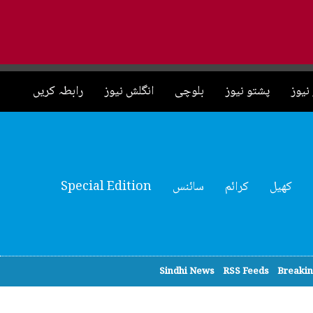
نیوز
پشتو نیوز
بلوچی
انگلش نیوز
رابطہ کریں
Special Edition
سائنس
کرائم
کھیل
Sindhi News
RSS Feeds
Breaki