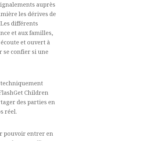
 signalements auprès
umière les dérives de
Les différents
ance et aux familles,
n écoute et ouvert à
 se confier si une
on techniquement
 FlashGet Children
rtager des parties en
s réel.
r pouvoir entrer en