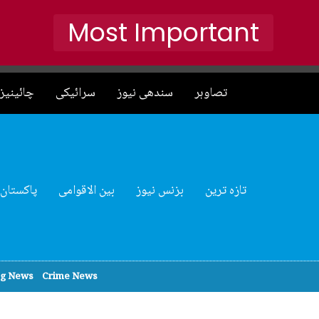
Most Important
تصاوہر
سندھی نیوز
سرائیکی
چائینیز 
تازہ ترین
بزنس نیوز
بین الاقوامی
پاکستان
ng News
Crime News