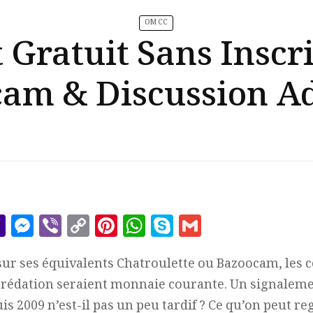
OM CC
 Gratuit Sans Inscr
am & Discussion Ad
r
il
essage
Yahoo
Messenger
Viber
Copy
Pinterest
WhatsApp
Skype
Gmail
Mail
Link
ur ses équivalents Chatroulette ou Bazoocam, les
prédation seraient monnaie courante. Un signaleme
is 2009 n’est-il pas un peu tardif ? Ce qu’on peut regr