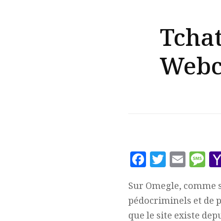
Tchat
Webc
Facebook
Twitte
Ema
M
Sur Omegle, comme s
pédocriminels et de 
que le site existe depu