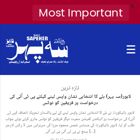
X
Most Important
تازہ ترین
لاہور(سہ پہر) بلے کا انتخابی نشان واپس لینے کیلئے پی ٹی آئی کی
درخواست پر فریقین کو نوٹس
لاہور ہائیکورٹ نے بلے کا انتخابی نشان واپس لینے کے لیے پاکستان تحریک انصاف (پی ٹی
آئی) کی درخواست پر الیکشن کمیشن سمیت دیگر فریقین کو نوٹس جاری کرتے ہوئے جواب
طلب کر لیا۔ لاہور ہائیکورٹ کے جسٹس شمس محمود مرزا کی سربراہی میں 5 رکنی لارجر
بینچ نے پی ٹی آئی پی ٹی آئی […]