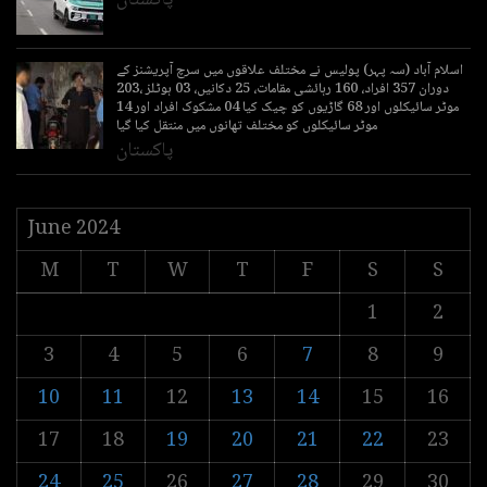
اسلام آباد (سہ پہر) پولیس نے مختلف علاقوں میں سرچ آپریشنز کے
دوران 357 افراد، 160 رہائشی مقامات، 25 دکانیں، 03 ہوٹلز ،203
موٹر سائیکلوں اور 68 گاڑیوں کو چیک کیا 04 مشکوک افراد اور 14
موٹر سائیکلوں کو مختلف تھانوں میں منتقل کیا گیا
پاکستان
June 2024
M
T
W
T
F
S
S
1
2
3
4
5
6
7
8
9
10
11
12
13
14
15
16
17
18
19
20
21
22
23
24
25
26
27
28
29
30