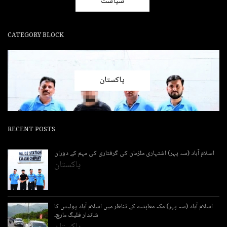
سیاست
CATEGORY BLOCK
پاکستان
RECENT POSTS
اسلام آباد (سہ پہر) اشتہاری ملزمان کی گرفتاری کی مہم کے دوران
پاکستان
اسلام آباد (سہ پہر) مکہ معاہدے کے تناظر میں اسلام آباد پولیس کا
شاندار فلیگ مارچ۔
پاکستان