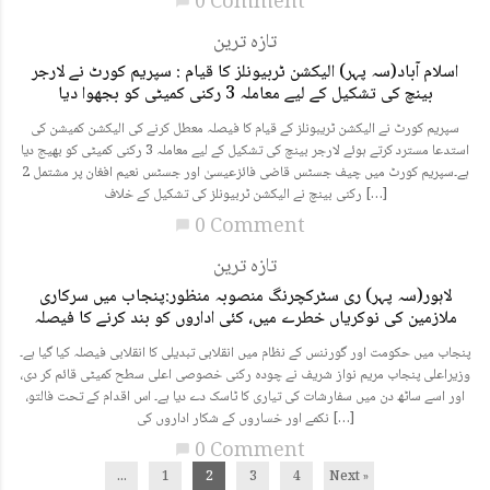
0 Comment
chat_bubble
تازہ ترین
اسلام آباد(سہ پہر) الیکشن ٹربیونلز کا قیام : سپریم کورٹ نے لارجر
بینچ کی تشکیل کے لیے معاملہ 3 رکنی کمیٹی کو بجھوا دیا
سپریم کورٹ نے الیکشن ٹریبونلز کے قیام کا فیصلہ معطل کرنے کی الیکشن کمیشن کی
استدعا مسترد کرتے ہوئے لارجر بینچ کی تشکیل کے لیے معاملہ 3 رکنی کمیٹی کو بھیج دیا
ہے۔سپریم کورٹ میں چیف جسٹس قاضی فائزعیسیٰ اور جسٹس نعیم افغان پر مشتمل 2
رکنی بینچ نے الیکشن ٹربیونلز کی تشکیل کے خلاف […]
0 Comment
chat_bubble
تازہ ترین
لاہور(سہ پہر) ری سٹرکچرنگ منصوبہ منظور:پنجاب میں سرکاری
ملازمین کی نوکریاں خطرے میں، کئی اداروں کو بند کرنے کا فیصلہ
پنجاب میں حکومت اور گورننس کے نظام میں انقلابی تبدیلی کا انقلابی فیصلہ کیا گیا ہے۔
وزیراعلی پنجاب مریم نواز شریف نے چودہ رکنی خصوصی اعلی سطح کمیٹی قائم کر دی،
اور اسے ساٹھ دن میں سفارشات کی تیاری کا ٹاسک دے دیا ہے۔ اس اقدام کے تحت فالتو،
نکمے اور خساروں کے شکار اداروں کی […]
0 Comment
chat_bubble
...
1
2
3
4
Next »