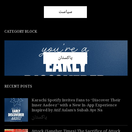
سیاست
CATEGORY BLOCK
پاکستان
RECENT POSTS
Karachi Spotify Invites Fans to “Discover Their
Inner Aadeez” with a New In-App Experience
Inspired by Atif Aslam’s Subah Aye Na
پاکستان
Attock (Sapeher Times) The Sacrifice of Attock