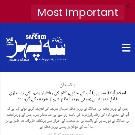
X
Most Important
پاکستان
اسلام آباد( سہ پہر) آپ کے جذبے، کام کی رفتاراورعہد کی پاسداری
قابل تعریف ہے:چینی وزیر اعظم شہباز شریف کے گرویدہ
چین کے وزیراعظم لی چیانگ نے وزیراعظم شہباز شریف کی تعریف کرتے ہوئے کہا ہے کہ
آپ کے جذبے، کام کی رفتاراورعہد کی پاسداری سے بے حد متاثر ہیں۔ چین کے وزیراعظم
لی چیانگ نے دورے پر آئے پاکستانی ہم منصب کے اعزاز میں پرتکلف ظہرانہ دیا،ظہرانے پر
آمد کے موقع پر چینی وزیراعظم نے […]