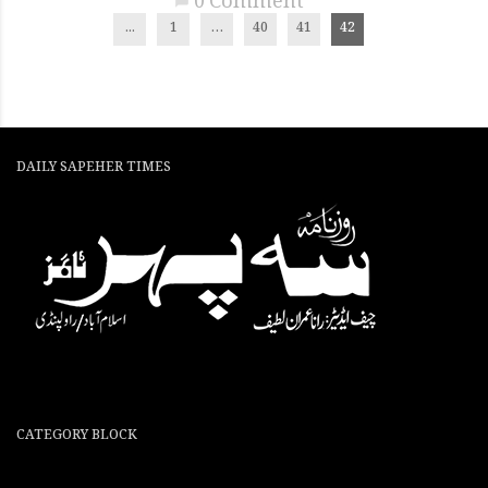
0 Comment
chat_bubble
...
1
…
40
41
42
DAILY SAPEHER TIMES
CATEGORY BLOCK