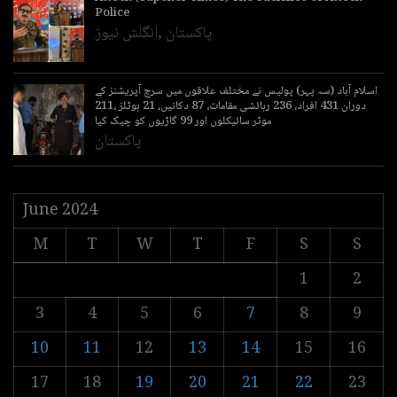
Police
پاکستان
,
انگلش نیوز
اسلام آباد (سہ پہر) پولیس نے مختلف علاقوں میں سرچ آپریشنز کے
دوران 431 افراد، 236 رہائشی مقامات، 87 دکانیں، 21 ہوٹلز ،211
موٹر سائیکلوں اور 99 گاڑیوں کو چیک کیا
پاکستان
June 2024
M
T
W
T
F
S
S
1
2
3
4
5
6
7
8
9
10
11
12
13
14
15
16
17
18
19
20
21
22
23