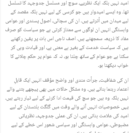
امید نہیں بلکہ ایک نظریے، سوچ اور مسلسل جدوجہد کا تسلسل
تھا۔ وہ ایسے امیدوار ہیں جو کرسی کے لیے نہیں بلکہ مقصد کے
لیے میدان میں اُترتے ہیں۔ ان کی سچائی، اصول پسندی اور عوامی
وابستگی انہیں ان لوگوں سے ممتاز کرتی ہے جو سیاست کو صرف
مفاد کا ذریعہ سمجھتے ہیں۔ اصف ناجی اس بات پر یقین رکھتے
ہیں کہ سیاست خدمت کے بغیر بے معنی ہے، اور قیادت وہی کر
سکتا ہے جو عوام کے ساتھ چلتا ہو، نہ کہ عوام پر حکم چلانے کا
خواب دیکھتا ہو۔
ان کی شفافیت، جرأت مندی اور واضح مؤقف انہیں ایک قابلِ
اعتماد رہنما بناتے ہیں۔ وہ مشکل حالات میں بھی پیچھے ہٹنے والے
نہیں بلکہ وہ ہیں جو سچ کی قیمت ادا کرنے کے لیے تیار رہتے ہیں۔
یہی خصوصیات انہیں آنے والے وقت میں گلگت بلتستان کے لیے
امید کی علامت بناتی ہیں۔ ان کی عملی جدوجہد، نظریاتی
مضبوطی، عوامی وابستگی اور سیاسی شعور اس خطے کے لیے