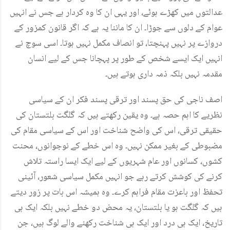
عدالتوں میں کھڑے ہوئے، اور یہی ان کا وہ کردار ہے جس نے انہیں
عوام کے دلوں سے جوڑا۔ ان کا ماننا یہ ہے کہ اگر قانون کمزور کے
دروازے پر نہیں پہنچتا، تو انصاف مکمل نہیں ہوتا۔ اسی سوچ نے
انہیں ایک ایسے شخص کے طور پر پہچانا جس کے لیے انسان
مقدمہ نہیں بلکہ ذمہ داری ہوتے ہیں۔
اصف ناجی کی حق پسند اور ترقی پسند فکر ان کے سیاسی
نظریے کا اہم حصہ ہے۔ وہ یقین رکھتے ہیں کہ گلگت بلتستان کی
حقیقی ترقی، اس کی واضح شناخت اور اس کے سیاسی مقام کی
مضبوطی کے بغیر ممکن نہیں۔ وہ اس خطے کے نوجوانوں، محنت
کشوں، کسانوں اور عام شہریوں کے لیے ایک ایسا راستہ تلاش
کرنے کی کوشش کرتے رہے جو انہیں مکمل سیاسی شعور، آئینی
تحفظ اور باعزت مقام فراہم کرے۔ وہ ہمیشہ اس بات پر زور دیتے
ہیں کہ گلگت ہو یا بلتستان، یہ محض دو خطے نہیں بلکہ ایک ہی
تاریخ، ایک ہی درد اور ایک ہی شناخت رکھنے والے لوگ ہیں، جن