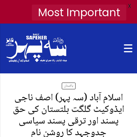
X
Most Important
پاکستان
اسلام آباد (سہ پہر) اصف ناجی
ایڈوکیٹ گلگت بلتستان کی حق
پسند اور ترقی پسند سیاسی
جدوجہد کا روشن نام