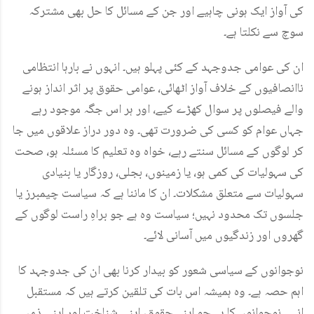
کی آواز ایک ہونی چاہیے اور جن کے مسائل کا حل بھی مشترکہ
سوچ سے نکلتا ہے۔
ان کی عوامی جدوجہد کے کئی پہلو ہیں۔ انہوں نے بارہا انتظامی
ناانصافیوں کے خلاف آواز اٹھائی، عوامی حقوق پر اثر انداز ہونے
والے فیصلوں پر سوال کھڑے کیے، اور ہر اس جگہ موجود رہے
جہاں عوام کو کسی کی ضرورت تھی۔ وہ دور دراز علاقوں میں جا
کر لوگوں کے مسائل سنتے رہے، خواہ وہ تعلیم کا مسئلہ ہو، صحت
کی سہولیات کی کمی ہو، یا زمینوں، بجلی، روزگار یا بنیادی
سہولیات سے متعلق مشکلات۔ ان کا ماننا ہے کہ سیاست چیمبرز یا
جلسوں تک محدود نہیں؛ سیاست وہ ہے جو براہِ راست لوگوں کے
گھروں اور زندگیوں میں آسانی لائے۔
نوجوانوں کے سیاسی شعور کو بیدار کرنا بھی ان کی جدوجہد کا
اہم حصہ ہے۔ وہ ہمیشہ اس بات کی تلقین کرتے ہیں کہ مستقبل
انہی نوجوانوں کا ہے جو اپنے حقوق، اپنی شناخت اور اپنی ذمہ