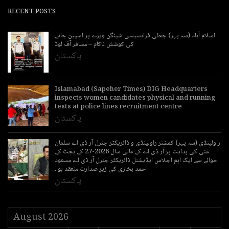
RECENT POSTS
اسلام آباد (سہ پہر) جعلی فرانسیسی شینگن ویزے پر اسپین جانے
کی کوشش ناکام – مسافر آف لوڈ
پاکستان
Islamabad (Sapeher Times) DIG Headquarters
inspects women candidates physical and running
tests at police lines recruitment centre
پاکستان
راولپنڈی (سہ پہر) کمشنر راولپنڈی و ڈائریکٹر جنرل آر ڈی اے سلمان
غنی کی ہدایت پر آر ڈی اے کے مالی سال 2026-27 کے بجٹ کے
حوالے سے ایک اہم اجلاس ایڈیشنل ڈائریکٹر جنرل آر ڈی اے مسعود
احمد بخاری کی زیرِ صدارت منعقد ہوا۔
پاکستان
August 2026