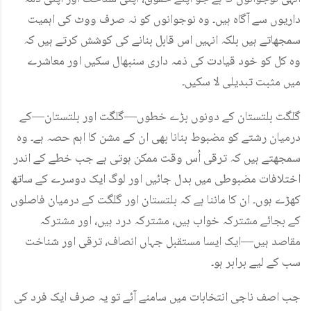
داریوں سے آگاہ ہیں۔ وہ نوجوانوں کو نہ صرف ووٹ کی اہمیت
سمجھاتے ہیں بلکہ انہیں اس قابل بنانے کی کوشش کرتے ہیں کہ
وہ کل کو خود قیادت کی ذمہ داری سنبھال سکیں اور معاشرے
میں مثبت تبدیلی لا سکیں۔
گلگت بلتستان کے دونوں بڑے خطوں—گلگت اور بلتستان—کے
درمیان رشتے کو مضبوط بنانا بھی ان کے مشن کا اہم حصہ ہے۔ وہ
سمجھتے ہیں کہ ترقی اُس وقت ممکن ہوتی ہے جب خطے کے اندر
اختلافات مضبوطی میں بدل جائیں اور لوگ ایک دوسرے کے ساتھ
کھڑے ہوں۔ ان کا ماننا ہے کہ بلتستان اور گلگت کے درمیان فاصلوں
کے بجائے مشترکہ خواب ہیں، مشترکہ درد ہیں، اور مشترکہ
مقاصد ہیں—ایک ایسا مستقبل جہاں انصاف، ترقی اور شناخت
سب کے لیے برابر ہو۔
جب اصف ناجی انتخابات میں سامنے آئے تو یہ صرف ایک فرد کی