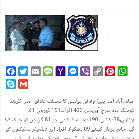
Facebook
Twitter
Email
Message
Yahoo
Messenger
Viber
Copy
Pint
W
Mail
Link
Skype
Gmail
اسلام آباد (سہ پہر) وفاقی پولیس کا مختلف علاقوں میں گرینڈ
کومنگ اینڈ سرچ آپریشن، 406 افراد،191 گھروں ،23
ہوٹلوں،78دکانیں، 190موٹر سائیکلوں اور 81 گاڑیوں کو چیک کیا
گیا، جانچ پڑتال کیلئے 09 مشکوک افراد اور 15موٹر سائیکلوں کو
مختلف تھانہ جات منتقل کیا گیا۔تفصیلات کے مطابق انسپکٹر