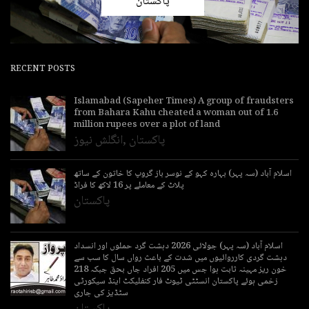
پاکستان
RECENT POSTS
Islamabad (Sapeher Times) A group of fraudsters
from Bahara Kahu cheated a woman out of 1.6
million rupees over a plot of land
پاکستان
,
انگلش نیوز
اسلام آباد (سہ پہر) بہارہ کہو کے نوسر باز گروپ کا خاتون کے ساتھ
پلاٹ کے معاملے پر 16 لاکھ کا فراڈ
پاکستان
اسلام آباد (سہ پہر) جولائی 2026 دہشت گرد حملوں اور انسداد
دہشت گردی کارروائیوں میں شدت کے باعث رواں سال کا سب سے
خون ریز مہینہ ثابت ہوا جس میں 205 افراد جاں بحق جبکہ 218
زخمی ہوئے پاکستان انسٹٹی ٹیوٹ فار کنفلیکٹ اینڈ سیکورٹی
سٹڈیز کی جاری
پاکستان