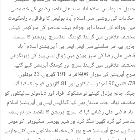
جنرل آف پولیس اسلام آباد سید علی ناصر رضوی کے خصوصی
احکامات کی روشنی میں اسلام آباد پولیس کا وفاقی دارلحکومت
میں جرائم کے انسداد اور جرائم پیشہ عناصر کی سرکوبی کیلئے
مختلف علاقوں میں گرینڈ کومنگ اینڈسرچ آپریشنز کا سلسلہ
جاری ہے۔ اس سلسلے میں ایس ایس پی آ پر یشنز اسلام آ باد
قاضی علی رضا کی سپر ویژن میں زونل ایس پیز کی زیرنگرانی
مختلف علاقوں میں گرینڈ سرچ اور کومنگ آپریشن کیے گئے۔
سرچ آپریشن کے دوران 406افراد، 191 گھروں، 23 ہوٹلوں،
78دکانیں،190موٹر سائیکلوں اور 81 گاڑیوں کو چیک کیا گیا
جبکہ جانچ پڑتال کیلئے نو مشکوک افراد اور 15موٹر سائیکلوں کو
مختلف تھانہ جات منتقل بھی کیا گیا۔ایس ایس پی آپریشنز اسلام
آ باد قاضی علی رضانے کہا کہ سرچ آپریشن کا مقصد جرائم پیشہ
عناصر کے گرد گھیرا تنگ کرنااور شہر بھرمیں سکیورٹی کو موثر
بنانا ہے، سرچ آپریشنز ضلع بھر کے مختلف علاقوں میں کئے جارہے