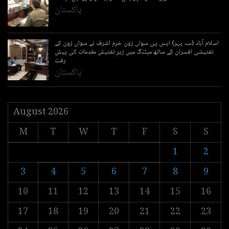
پاکستان
اسلام آباد (سہ پہر) ایس پی سواں زون خرم اشرف نے سواں زون کے
تفتیشی افسران کے ساتھ میٹنگ میں زیرِ تفتیش مقدمات کی پیش
رفت
پاکستان
August 2026
M
T
W
T
F
S
S
1
2
3
4
5
6
7
8
9
10
11
12
13
14
15
16
17
18
19
20
21
22
23