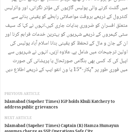
میں گشت کرنے والی پولیس گاڑیوں کی مؤثر نگرانی، اور وائرلیس
کنٹرول کے ذریعے بروقت مواصلاتی رابطے کو یقینی بنانے سے
متعلق افسران کو ضروری ہدایات جاری کیں۔انہوں نے کہا کہ سیف
سٹی کیمروں کے ذریعے شہریوں کو بہترین خدمات فراہم کرنا اور
ان کے جان و مال کے تحفظ کو یقینی بنانا اسلام آباد پولیس کی
اولین ترجیحات میں شامل ہے۔ علاوہ ازیں، انہوں نے شہریوں سے
اپیل کی کہ کسی بھی ہنگامی صورتحال یا پریشانی کی صورت
میں فوری طور پر ”پکار-“15 یا ون انفو ایپ کے ذریعے اطلاع دیں
PREVIOUS ARTICLE
Islamabad (Sapeher Times) IGP holds Khuli Katchery to
address public grievances
NEXT ARTICLE
Islamabad (Sapeher Times) Captain (R) Hamza Humayun
assumes charge as SSP Operations Safe City