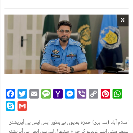
Facebook
Twitter
Email
Message
Yahoo
Messenger
Viber
Copy
Pint
W
Mail
Link
Skype
Gmail
اسلام آباد (سہ پہر) حمزہ ہمایوں نے بطور ایس ایس پی آپریشنز
سیف سٹی اپنے عہدے کا چارج سنبھال لیا۔ایس ایس پی آپریشنز