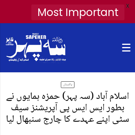
X
Most Important
پاکستان
اسلام آباد (سہ پہر) حمزہ ہمایوں نے
بطور ایس ایس پی آپریشنز سیف
سٹی اپنے عہدے کا چارج سنبھال لیا