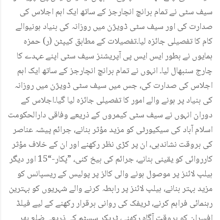
سیف سٹی نے تمام برانچ انچارجز کے ساتھ ایک اہم اجلاس کی
صدارت کی اور سیف سٹی ڈویژن میں روزانہ کی بنیاد ہونیوالے
کام کا تفصیلی جائزہ لیا۔تفصیلات کے مطابق کیپٹن (ر) حمزہ
ہمایوں نے بطور ایس ایس پی آپریشنز سیف سٹی اپنے عہدے کا
چارج سنبھال لیا۔ انہوں نے تمام برانچ انچارجز کے ساتھ ایک اہم
اجلاس کی صدارت کی، جس میں سیف سٹی ڈویژن میں روزانہ
کی بنیاد پر ہونے والے امور کا تفصیلی جائزہ لیا گیا۔اجلاس کے
دوران انہوں نے سیف سٹی کیمروں کے ذریعے وفاقی دارالحکومت
اسلام آباد کی سیکیورٹی کو مزید مؤثر بنانے، جرائم پیشہ عناصر
کی بروقت نشاندہی، ان پر کڑی نظر رکھنے اور ان کے خلاف مؤثر
کارروائی کو یقینی بنانے، جرائم کی بیخ کنی، ”پکار-“15 اور دیگر
ہیلپ لائنز پر موصول ہونے والی کالز پر پولیس کے ریسپانس کو
مزید بہتر بنانے، ہیلپ لائنز پر رابطہ کرنے والے شہریوں کو بہترین
رہنمائی فراہم کرنے، ٹریفک کی روانی برقرار رکھنے کے لیے فیلڈ
افسران کو بروقت آگاہ رکھنے، ٹریکر سسٹم کے ذریعے ضلع بھر