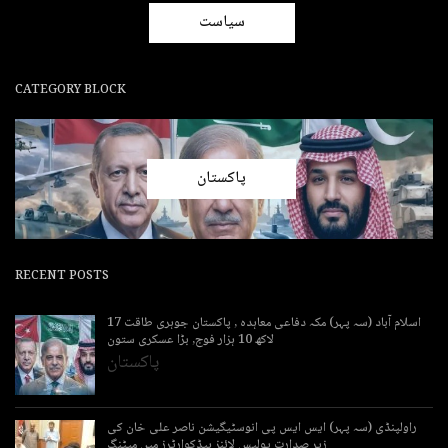
سیاست
CATEGORY BLOCK
پاکستان
RECENT POSTS
اسلام آباد (سہ پہر) مکہ دفاعی معاہدہ , پاکستان جوہری طاقت 17
لاکھ 10 ہزار فوج, بڑا عسکری ستون
پاکستان
راولپنڈی (سہ پہر) ایس ایس پی انوسٹیگیشن ناصر علی خان کی
زیر صدارت پولیس لائنز ہیڈکوارٹرز میں میٹنگ