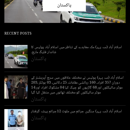
پاکستان
RECENT POSTS
اسلام آباد (سہ پہر) مکہ معاہدے کے تناظر میں اسلام آباد پولیس کا
شاندار فلیگ مارچ۔
پاکستان
اسلام آباد (سہ پہر) پولیس نے مختلف علاقوں میں سرچ آپریشنز کے
دوران 357 افراد، 160 رہائشی مقامات، 25 دکانیں، 03 ہوٹلز ،203
موٹر سائیکلوں اور 68 گاڑیوں کو چیک کیا 04 مشکوک افراد اور 14
موٹر سائیکلوں کو مختلف تھانوں میں منتقل کیا گیا
پاکستان
اسلام آباد (سہ پہر) سنگین جرائم میں ملوث 12جرائم پیشہ گرفتار
پاکستان