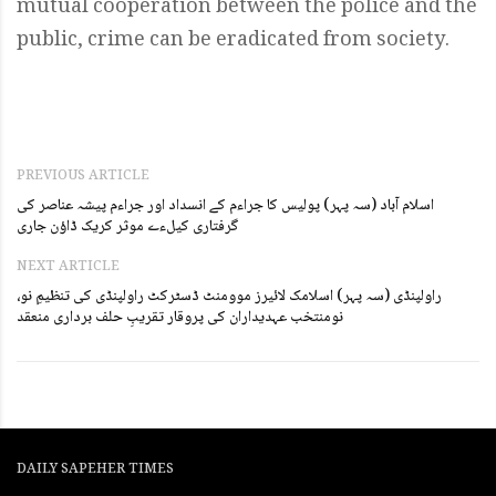
mutual cooperation between the police and the
public, crime can be eradicated from society.
PREVIOUS ARTICLE
اسلام آباد (سہ پہر) پولیس کا جراءم کے انسداد اور جراءم پیشہ عناصر کی
گرفتاری کیلءے موثر کریک ڈاؤن جاری
NEXT ARTICLE
راولپنڈی (سہ پہر) اسلامک لائیرز موومنٹ ڈسٹرکٹ راولپنڈی کی تنظیمِ نو،
نومنتخب عہدیداران کی پروقار تقریبِ حلف برداری منعقد
DAILY SAPEHER TIMES