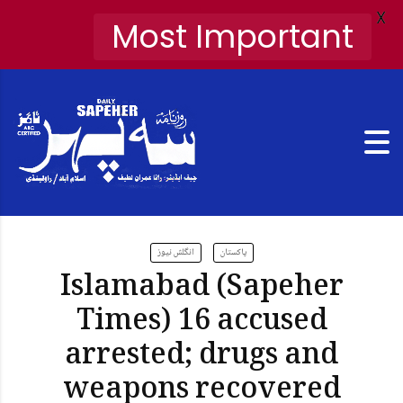
X
Most Important
پاکستان
انگلش نیوز
Islamabad (Sapeher
Times) 16 accused
arrested; drugs and
weapons recovered