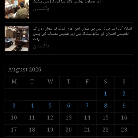
زیر صدارت پولیس لائنز ہیڈکوارٹرز میں میٹنگ
پاکستان
اسلام آباد (سہ پہر) ایس پی سواں زون خرم اشرف نے سواں زون کے
تفتیشی افسران کے ساتھ میٹنگ میں زیرِ تفتیش مقدمات کی پیش
رفت
پاکستان
August 2026
M
T
W
T
F
S
S
1
2
3
4
5
6
7
8
9
10
11
12
13
14
15
16
17
18
19
20
21
22
23