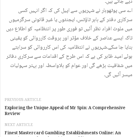
دیے جاتے ہیں۔
اے سی پوٹھوہار نے شہریوں سے اپیل کی کہ اگر انہیں کسی
سرکاری دفتر کے باہر ٹاؤٹس، ایجنٹوں یا غیر قانونی سرگرمیوں
میں ملوث افراد نظر آئیں تو فوری طور پر انتظامیہ کو اطلاع دیں
تاکہ ایسے عناصر کے خلاف مؤثر اور بروقت کارروائی کو یقینی
بنایا جا سکے۔شہریوں نے انتظامیہ کی اس کارروائی کو سراہتے
ہوئے امید ظاہر کی ہے کہ اس طرح کے اقدامات سے سرکاری دفاتر
میں شفافیت بڑھے گی اور عوام کو بلاواسطہ اور بہتر سہولیات
میسر آئیں گی۔
PREVIOUS ARTICLE
Exploring the Unique Appeal of Mr Spin: A Comprehensive
Review
NEXT ARTICLE
Finest Mastercard Gambling Establishments Online: An