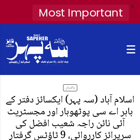
X
Most Important
پاکستان
اسلام آباد (سہ پہر) ایکسائز دفتر کے
باہر اے سی پوٹھوہار اور مجسٹریٹ
آئی نائن راجہ شعیب افضل کی
سرپرائز کارروائی، 9 ٹاؤٹس گرفتار