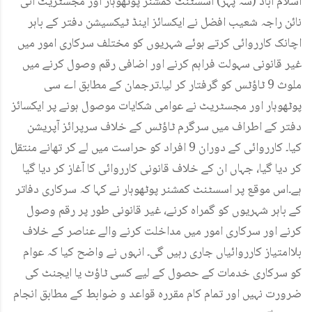
اسلام آباد (سہ پہر) اسسٹنٹ کمشنر پوٹھوہار اور مجسٹریٹ آئی
نائن راجہ شعیب افضل نے ایکسائز اینڈ ٹیکسیشن دفتر کے باہر
اچانک کارروائی کرتے ہوئے شہریوں کو مختلف سرکاری امور میں
غیر قانونی سہولت فراہم کرنے اور اضافی رقم وصول کرنے میں
ملوث 9 ٹاؤٹس کو گرفتار کر لیا۔ترجمان کے مطابق اے سی
پوٹھوہار اور مجسٹریٹ نے عوامی شکایات موصول ہونے پر ایکسائز
دفتر کے اطراف میں سرگرم ٹاؤٹس کے خلاف سرپرائز آپریشن
کیا۔ کارروائی کے دوران 9 افراد کو حراست میں لے کر تھانے منتقل
کر دیا گیا، جہاں ان کے خلاف قانونی کارروائی کا آغاز کر دیا گیا
ہے۔اس موقع پر اسسٹنٹ کمشنر پوٹھوہار نے کہا کہ سرکاری دفاتر
کے باہر شہریوں کو گمراہ کرنے، غیر قانونی طور پر رقم وصول
کرنے اور سرکاری امور میں مداخلت کرنے والے عناصر کے خلاف
بلاامتیاز کارروائیاں جاری رہیں گی۔ انہوں نے واضح کیا کہ عوام
کو سرکاری خدمات کے حصول کے لیے کسی ٹاؤٹ یا ایجنٹ کی
ضرورت نہیں اور تمام کام مقررہ قواعد و ضوابط کے مطابق انجام