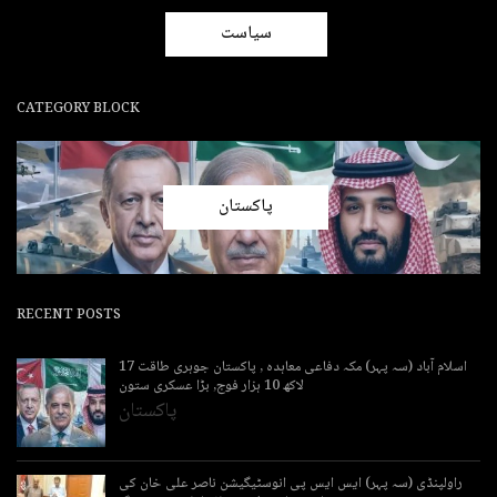
سیاست
CATEGORY BLOCK
پاکستان
RECENT POSTS
اسلام آباد (سہ پہر) مکہ دفاعی معاہدہ , پاکستان جوہری طاقت 17
لاکھ 10 ہزار فوج, بڑا عسکری ستون
پاکستان
راولپنڈی (سہ پہر) ایس ایس پی انوسٹیگیشن ناصر علی خان کی