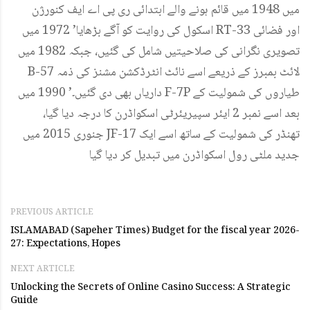
میں 1948 میں قائم ہونے والے ابتدائی ری پی اے ایف کنورژن
اسکول کی روایت کو آگے بڑھایا’ 1972 میں RT-33 اور فضائی
تصویری نگرانی کی صلاحیتیں شامل کی گئیں، جبکہ 1982 میں
B-57 لائٹ بمبرز کے ذریعے اسے نائٹ انٹرڈکشن مشنز کی ذمہ
داریاں بھی دی گئیں۔’ 1990 میں F-7P طیاروں کی شمولیت کے
بعد اسے نمبر 2 ایئر سپیریئرٹی اسکواڈرن کا درجہ دیا گیا،
جنوری 2015 میں JF-17 تھنڈر کی شمولیت کے ساتھ اسے ایک
جدید ملٹی رول اسکواڈرن میں تبدیل کر دیا گیا
PREVIOUS ARTICLE
ISLAMABAD (Sapeher Times) Budget for the fiscal year 2026-
27: Expectations, Hopes
NEXT ARTICLE
Unlocking the Secrets of Online Casino Success: A Strategic
Guide