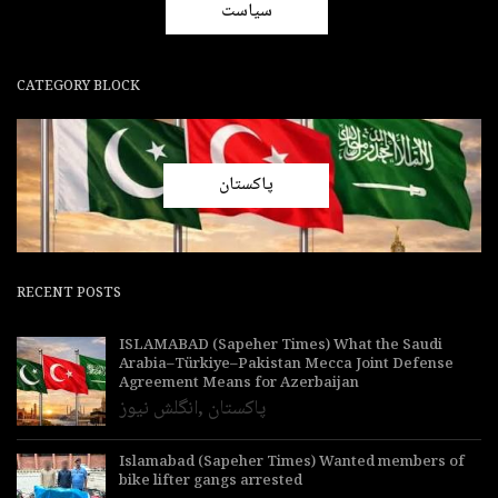
سیاست
CATEGORY BLOCK
پاکستان
RECENT POSTS
ISLAMABAD (Sapeher Times) What the Saudi
Arabia–Türkiye–Pakistan Mecca Joint Defense
Agreement Means for Azerbaijan
پاکستان
,
انگلش نیوز
Islamabad (Sapeher Times) Wanted members of
bike lifter gangs arrested