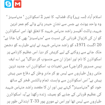
Mail
Link
Skype
Gmail
اسلام آباد (سہ پہر) پاک فضائیہ کا نمبر 2 اسکواڈرن ‘ منہاسینز ‘
وہ واحد یونٹ ہے جس سے نشانِ حیدر پانے والے کم عمر ترین
شہید، پائلٹ آفیسر راشد منہاس شہید کا تعلق تھا۔ اس اسکواڈرن
کو ان کی لازوال قربانی کی نسبت سے ‘منہاسینز’ بھی کہا جاتا ہے’
20 اگست 1971ء کو راشد منہاس شہید نے اپنے طیارے کو دشمن
ملک جانے سے روکنے کے لیے کریش کر دیا۔ اس عظیم کارنامے پر
اسکواڈرن کا نام اور اعزاز ان سے منسوب کر دیاگیا’ پی اے ایف
بیس مسرور (کراچی) میں تعینات یہ اسکواڈرن اب جدید ترین
ملٹی رول طیاروں سے لیس ہو کر مادرِ وطن کے دفاع میں پیش
پیش ہے’ اس اسکواڈرن سے وابستہ تمام پائلٹس فخر کے ساتھ
خود کو “منہاسینز” کہتے ہیں اور ان کا مقصد راشد منہاس شہید
کی عظیم قربانی کے جذبے کو ہمیشہ زندہ رکھنا ہے’یہ اسکواڈرن
ابتدائی طور پر T-33 طیاروں سے لیس تھا اور اس نے موری پور