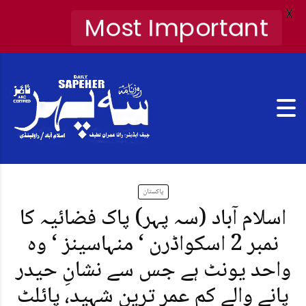
X
Most Important
پاکستان
اسلام آباد (سہ پہر) پاک فضائیہ کا
نمبر 2 اسکواڈرن ‘ منہاسینز ‘ وہ
واحد یونٹ ہے جس سے نشانِ حیدر
پانے والے کم عمر ترین شہید، پائلٹ