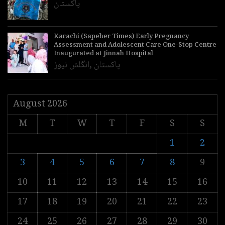
پاکستان
Karachi (Sapeher Times) Early Pregnancy
Assessment and Adolescent Care One-Stop Centre
Inaugurated at Jinnah Hospital
پاکستان
,
انگلش نیوز
August 2026
M
T
W
T
F
S
S
1
2
3
4
5
6
7
8
9
10
11
12
13
14
15
16
17
18
19
20
21
22
23
24
25
26
27
28
29
30