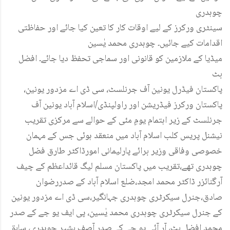
چوہدری
سینٹری ورکرز کے لیے اوقات کار کا تعین کیا جائے اور حفاظتی
اقدامات کیے جائیں۔ چوہدری محمد یٰسین
میڈیا کے ملازمین کو قانونی اور سماجی تحفظ دیا جائے۔ افضل
بٹ
پاکستان فیڈرل یونین آف جرنلسٹ، سی ڈی اے مزدور یونین،
پاکستان ورکرز فیڈریشن اور راولپنڈی/اسلام آباد یونین آف
جرنلسٹ کے زیر اہتمام یومِ مئی کے حوالے سے مرکزی تقریب
نیشنل پریس کلب اسلام آباد میں منعقد ہوئی جس کے مہمان
خصوصی وفاقی وزیر برائے پارلیمانی امورڈاکٹر طارق فضل
چوہدری تھے،تقریب میں پاکستان مسلم لیگ قائداعظم کے چیف
آرگنائزر ڈاکٹر محمد امجد،ضلع اسلام آباد کے صدررضوان
صادق،جنرل سیکرٹری چوہدری جہانگیر،سی ڈی اے مزدور یونین
کے جنرل سیکرٹری چوہدری محمد یٰسین، پی ایف یو جے کے صدر
محمد افضل بٹ، آر آئی یو جے کے صدر آصف بشیر چوہدری، سابق