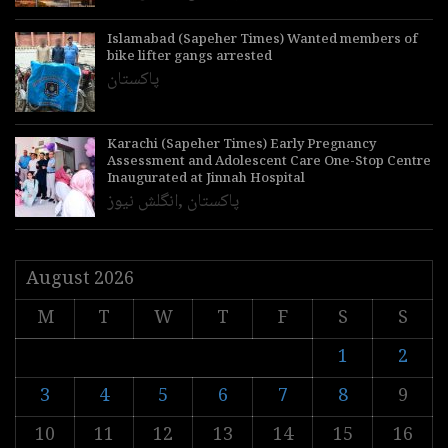
Islamabad (Sapeher Times) Wanted members of
bike lifter gangs arrested
پاکستان
Karachi (Sapeher Times) Early Pregnancy
Assessment and Adolescent Care One-Stop Centre
Inaugurated at Jinnah Hospital
پاکستان
,
انگلش نیوز
August 2026
M
T
W
T
F
S
S
1
2
3
4
5
6
7
8
9
10
11
12
13
14
15
16