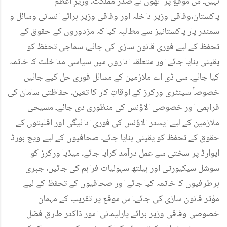
نہیں۔اس موقع پر انھوں نے صدر مملکت، وزیرِ اعظم
پاکستان،وفاقی وزیر داخلہ اور وفاقی وزیر برائے انسانی وسائل و
سمندر پار پاکستانیز سے مطالبہ کیا کہ مزدوروں کے حقوق کے
تحفظ کے لیے فوری قانون سازی کی جائے، سماجی تحفظ کو
یقینی بنایا جائے اور متعلقہ اداروں میں سیاسی مداخلت کا خاتمہ
کیا جائے۔ سی ڈی اے ملازمین کے مسائل فوری حل کیے جائیں
خصوصاً سینٹری ورکرز کے اوقاتِ کار کا تعین، حفاظتی سامان کی
فراہمی اور خصوصی الاؤنس کی منظوری دی جائے۔ مسیحی
ملازمین کے لیے ایسٹر الاؤنس کی فوری ادائیگی اور اقلیتوں کے
حقوق کے تحفظ کو یقینی بنایا جائے۔ صحافیوں کے لیے ویج بورڈ
ایوارڈ پر سختی سے عمل درآمد کرایا جائے، میڈیا ورکرز کو
سوشل سیکیورٹی اور ہیلتھ سہولیات فراہم کی جائیں، جبری
برطرفیوں کا خاتمہ کیا جائے اور صحافیوں کے تحفظ کے لیے
مؤثر قانون سازی کی جائے۔اس موقع پر تقریب کے مہمان
خصوصی وفاقی وزیر برائے پارلیمانی امور ڈاکٹر طارق فضل