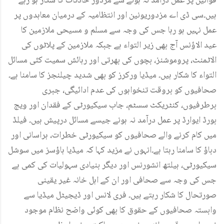
قوانین پر عمل درآمد نہ ہونے سے مزدور حادثات کا شکار ہو رہے
ہیں۔سی ڈی اے مزدوریونین اور انتظامیہ کے درمیان معاہدوں پر
عمل نہیں ہو رہا جس کی وجہ سے مسلم و مسیحی ملازمین کا
عید الاؤنس آج بھی زیر التواء ہے جبکہ ملازمین کے پلاٹوں کی
الاٹمنٹ، پروموشنز، بچوں کی بھرتی اور رہائش سمیت کئی مسائل
التواء کا شکار ہیں۔ میڈیا ورکرز کو بھی شدید چیلنجز کا سامنا ہے۔
صحافیوں کو بروقت تنخواہوں کی عدم ادائیگی، جبری
برطرفیوں، کنٹریکٹ سسٹم، جاب سیکیورٹی کے فقدان اور ویج
بورڈ ایوارڈ پر عمل درآمد نہ ہونے جیسے مسائل درپیش ہیں۔ فیلڈ
میں کام کرنے والے صحافیوں کو سیکیورٹی خطرات، ہراسانی اور
دباؤ کا سامنا رہتا ہے۔انہوں نے مزید کہا کہ میڈیا ہاؤسز میں سوشل
سیکیورٹی، ہیلتھ انشورنس اور دیگر بنیادی سہولیات کی کمی ہے
جس کی وجہ سے صحافی اور ان کے اہل خانہ غیر یقینی
صورتحال کا شکار رہتے ہیں۔ فری لانس اور ڈیجیٹل میڈیا سے
وابستہ صحافیوں کے حقوق کا بھی کوئی واضح نظام موجود