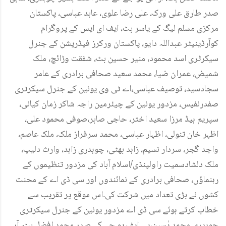
صدر طارق علی ورک، علی رضا علوی، عابد عباسی، پاکستان
مرکزی مسلم لیگ کے یاسر بٹ، ایف ای ایس کے پروگرام
کوآرڈینیٹر عبداللہ دایو، پاکستان ورکرز فیڈریشن کے جنرل
سیکرٹری اسد محمود، منیر حسین بٹ، شفقت وڑائچ، ملک
شمیض، عمران ضیا، محمد سعید صحافی برادری کے عامر
سجادسید، توصیف عباسی،اے ٹی وی یونین کے جنرل سیکرٹری
صفدرنفیس، مزدور یونین کے چیئرمین راجہ شاکر زمان کیانی،
سپریم ہیڈ مرزا سعید اختر، حاجی صابر،صوفی محمود علی،
اظہر خان تنولی، اظہار عباسی، محمد سرفراز ملک، ملک عاصم،
واجد گجر، سردار نسیم، زاہد بھٹی، چوہدری زاہد، وارث دلیپ،
ملک دلشادسمیت راولپنڈی/اسلام آباد کی مزدور تنظیموں کے
رہنماؤں، صحافی برادری کے نمائندوں اور سی ڈی اے کے محنت
کشوں نے بڑی تعداد میں شرکت کی۔اس موقع پر تقریب سے
خطاب کرتے ہوئے سی ڈی اے مزدور یونین کے جنرل سیکرٹری
چوہدری محمد یٰسین،پی ایف یو جے کے صدر محمد افضل بٹ، آر