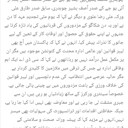
آئی یو جے کے صدر آصف بشیر چوہدری، سابق صدر طارق علی
ورک، علی رضا علوی و دیگر نے کہا کہ یومِ مئی تجدیدِ عہد کا دن
ہے اور یہ دن شکاگو کے مزدوروں کی قربانیوں کی یاد تازہ کرتا ہے
جنہوں نے اپنے حقوق کے حصول اور اوقاتِ کار کے تعین کے لیے
جانوں کا نذرانہ پیش کیا۔ انہوں نے کہا کہ پاکستان میں آج بھی
لیبر قوانین اور عالمی ادارہ محنت کے کنونشن موجود ہیں مگر ان
پر مکمل عمل درآمد نہیں ہو رہا۔انھوں نے کہا کہ سی ڈی اے ایک اہم
وفاقی ادارہ ہے جس کی ترقی میں ملازمین کا کلیدی کردار ہے
مگر حالیہ عرصے میں انتظامیہ کی عدم دلچسپی اور لیبر قوانین
کی خلاف ورزی کے باعث مزدوروں میں بے چینی پائی جاتی ہے۔
خصوصاً سینٹری ورکرز کے ساتھ زیادتیاں ہو رہی ہیں، ان سے
جبری مشقت لی جا رہی ہے اور معاوضہ بھی نہیں ادا کیا جا رہا ہے،
جبکہ حفاظتی اقدامات اور ٹرانسپورٹ کی سہولیات بھی میسر
نہیں۔انہوں نے مزید کہا کہ پیشہ ورانہ صحت و سلامتی کے