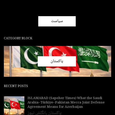
سیاست
CATEGORY BLOCK
پاکستان
RECENT POSTS
ISLAMABAD (Sapeher Times) What the Saudi
Arabia–Türkiye–Pakistan Mecca Joint Defense
Agreement Means for Azerbaijan
پاکستان
,
انگلش نیوز