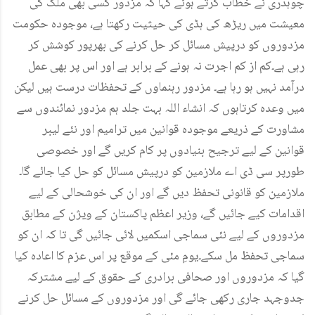
چوہدری نے خطاب کرتے ہوئے کہا کہ مزدور کسی بھی ملک کی
معیشت میں ریڑھ کی ہڈی کی حیثیت رکھتا ہے، موجودہ حکومت
مزدوروں کو درپیش مسائل کر حل کرنے کی بھرپور کوشش کر
رہی ہے۔کم از کم اجرت نہ ہونے کے برابر ہے اور اس پر بھی عمل
درآمد نہیں ہو رہا ہے۔ مزدور رہنماوں کے تحفظات درست ہیں لیکن
میں وعدہ کرتاہوں کہ انشاء اللہ بہت جلد ہم مزدور نمائندوں سے
مشاورت کے ذریعے موجودہ قوانین میں ترامیم اور نئے لیبر
قوانین کے لیے ترجیح بنیادوں پر کام کریں گے اور خصوصی
طورپر سی ڈی اے ملازمین کو درپیش مسائل کو حل کیا جائے گا۔
ملازمین کو قانونی تحفظ دیں گے اور ان کی خوشحالی کے لیے
اقدامات کیے جائیں گے، وزیر اعظم پاکستان کے ویژن کے مطابق
مزدوروں کے لیے نئی سماجی اسکمیں لائی جائیں گی تا کہ ان کو
سماجی تحفظ مل سکے۔یومِ مئی کے موقع پر اس عزم کا اعادہ کیا
گیا کہ مزدوروں اور صحافی برادری کے حقوق کے لیے مشترکہ
جدوجہد جاری رکھی جائے گی اور مزدوروں کے مسائل حل کرنے