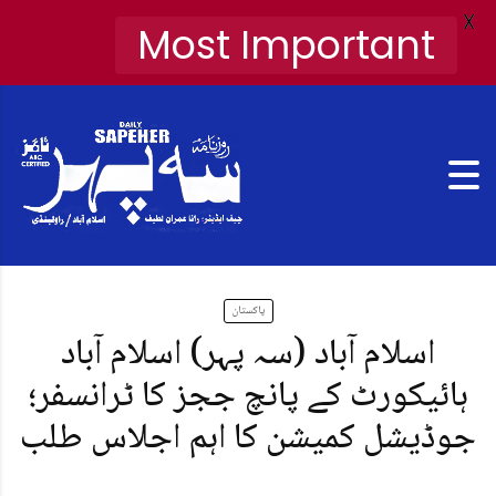
X
Most Important
پاکستان
اسلام آباد (سہ پہر) اسلام آباد
ہائیکورٹ کے پانچ ججز کا ٹرانسفر؛
جوڈیشل کمیشن کا اہم اجلاس طلب