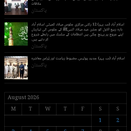
ملاقات
پاکستان
اسلام آباد (سہ پہر) 12 رکنی مرکزی جلوس میلاد کمیٹی اسلام آباد
بارہ ربیع الاول کو جشن عید میلاد النبیﷺ کے جلوس کی تیاریاں
اپنے عروج پر پہنچ چکی ہیں انتظامات کے سلسلہ میں رابطے شروع
کر دئیے ہیں۔
پاکستان
اسلام آباد (سہ پہر) جدید پولیس، مضبوط ریاست اور پُرامن معاشرہ
پاکستان
August 2026
M
T
W
T
F
S
S
1
2