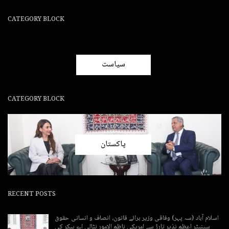
CATEGORY BLOCK
سیاست
CATEGORY BLOCK
پاکستان
RECENT POSTS
اسلام آباد (سہ پہر) وفاقی وزیر برائے قانون، انصاف و انسانی حقوق
سینیٹر اعظم نذیر تارڑ سے امریکی ناظم الامور نٹالی اے بیکر کی